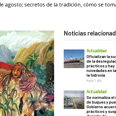
de agosto; secretos de la tradición, cómo se tom
Noticias relaciona
Actualidad
Oficializan la s
de la desregula
prácticos y hay
novedades en la
la hidrovía
hace 1 día
Actualidad
Se normaliza el 
de buques y pue
Gobierno acuerd
prácticos y sus
decreto de