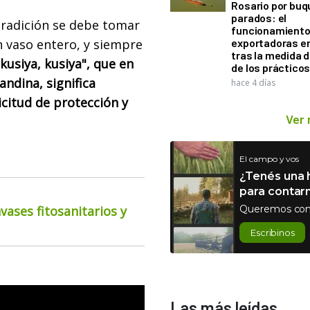
Rosario por bu
parados: el
tradición se debe tomar
funcionamiento 
n vaso entero, y siempre
exportadoras e
tras la medida 
kusiya, kusiya", que en
de los práctico
andina, significa
hace 4 días
citud de protección y
Ver
El campo y vos
¿Tenés una h
para contar
ases fitosanitarios y
Queremos con
Escribinos
Las más leídas