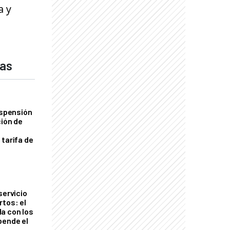
a y
das
uspensión
ción de
 tarifa de
servicio
rtos: el
a con los
pende el