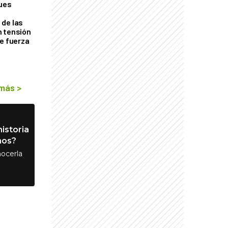
ques
de las
n tensión
de fuerza
s
 más
>
istoria
nos?
ocerla