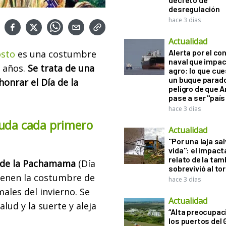
desregulación
hace 3 días
Actualidad
Alerta por el con
osto
es una costumbre
naval que impac
s años.
Se trata de una
agro: lo que cu
un buque parado
honrar el Día de la
peligro de que 
pase a ser "país
hace 3 días
ruda cada primero
Actualidad
"Por una laja sa
vida": el impac
relato de la ta
a de la Pachamama
(Día
sobrevivió al to
tienen la costumbre de
hace 3 días
ales del invierno. Se
Actualidad
alud y la suerte y aleja
“Alta preocupac
los puertos del 