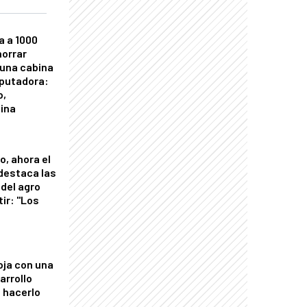
a a 1000
horrar
 una cabina
putadora:
o,
tina
o, ahora el
 destaca las
del agro
tir: "Los
"
oja con una
arrollo
 hacerlo