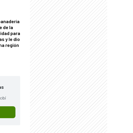
panadería
e de la
idad para
s y le dio
una región
as
cibí