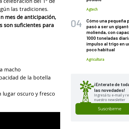
a celebración del 1º de
gún las tradiciones.
Agtech
n mes de anticipación,
Cómo una pequeña 
s son suficientes para
pasó a ser un gigant
molienda, con capac
1000 toneladas diaria
impulso al trigo en 
poco habitual
Agricultura
da macho
pacidad de la botella
¡Enterate de tod
las novedades!
n lugar oscuro y fresco
Ingresá tu e-mail y re
nuestro newsletter
Suscribirme