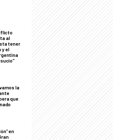
flicto
ta al
esta tener
 y el
Argentina
 sucio"
lvamos la
tante
mbera que
rnado
ión” en
Gran