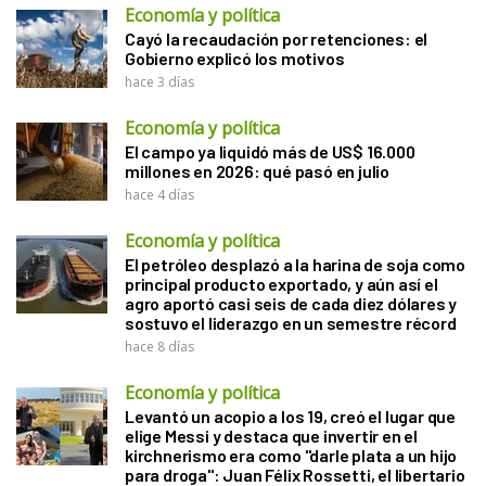
Economía y política
Cayó la recaudación por retenciones: el
Gobierno explicó los motivos
hace 3 días
Economía y política
El campo ya liquidó más de US$ 16.000
millones en 2026: qué pasó en julio
hace 4 días
Economía y política
El petróleo desplazó a la harina de soja como
principal producto exportado, y aún así el
agro aportó casi seis de cada diez dólares y
sostuvo el liderazgo en un semestre récord
hace 8 días
Economía y política
Levantó un acopio a los 19, creó el lugar que
elige Messi y destaca que invertir en el
kirchnerismo era como "darle plata a un hijo
para droga": Juan Félix Rossetti, el libertario