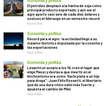
Economía y política
El petróleo desplazó a la harina de soja como
principal producto exportado, y aún así el
agro aportó casi seis de cada diez dólares y
sostuvo el liderazgo en un semestre récord
hace 8 días
Economía y política
Récord para el agro: la actividad llegó a su
máximo histórico impulsada por la cosecha y
las exportaciones
hace 9 días
Economía y política
Levantó un acopio a los 19, creó el lugar que
elige Messi y destaca que invertir en el
kirchnerismo era como "darle plata a un hijo
para droga": Juan Félix Rossetti, el libertario
que de una dura crisis salió más fuerte y
apuesta al cambio de Milei
hace 9 días