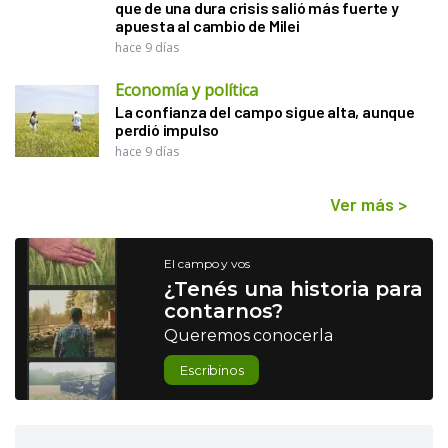
que de una dura crisis salió más fuerte y
apuesta al cambio de Milei
hace 9 días
Economía y política
La confianza del campo sigue alta, aunque
perdió impulso
hace 9 días
Ver más
>
El campo y vos
¿Tenés una historia para
contarnos?
Queremos conocerla
Escribinos