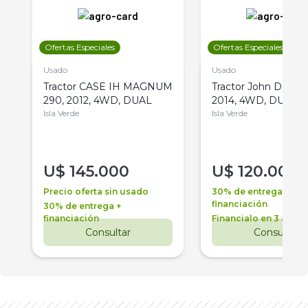
Ofertas Especiales
Ofertas Especiales
Usado
Usado
Tractor CASE IH MAGNUM
Tractor John Deere 
290, 2012, 4WD, DUAL
2014, 4WD, DUAL
Isla Verde
Isla Verde
U$
145.000
U$
120.000
Precio oferta sin usado
30% de entrega +
financiación
30% de entrega +
financiación
Financialo en 3 años
Consultar
Consultar