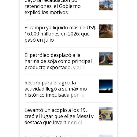
Cayó la recaudación por
retenciones: el Gobierno
explicó los motivos
El campo ya liquidó más de US$
16.000 millones en 2026: qué
pasó en julio
El petróleo desplazó a la
harina de soja como principal
producto exportado, y aún así
el agro aportó casi seis de cada
diez dólares y sostuvo el
Récord para el agro: la
liderazgo en un semestre
actividad llegó a su máximo
récord
histórico impulsada por la
cosecha y las exportaciones
Levantó un acopio a los 19,
creó el lugar que elige Messi y
destaca que invertir en el
kirchnerismo era como "darle
plata a un hijo para droga":