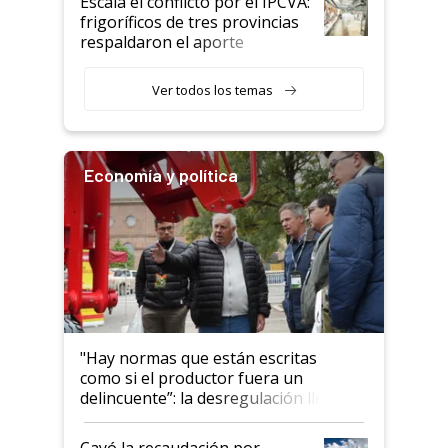
Escala el conflicto por el IPCVA:
animales: "Mientras me
frigoríficos de tres provincias
descalificaban, yo seguí
respaldaron el aporte
haciendo currículum"
obligatorio
Ver todos los temas
Economía y política
"Hay normas que están escritas
como si el productor fuera un
delincuente”: la desregulación llegó
al Congreso Aapresid y hasta se
habló del financiamiento al IPCVA