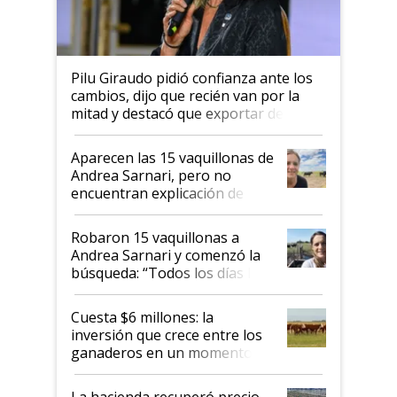
Pilu Giraudo pidió confianza ante los
cambios, dijo que recién van por la
mitad y destacó que exportar dejó de
ser "para unos pocos": "Tenemos un
mandato muy claro del gobierno
Aparecen las 15 vaquillonas de
nacional"
Andrea Sarnari, pero no
encuentran explicación de
cómo llegaron allí
Robaron 15 vaquillonas a
Andrea Sarnari y comenzó la
búsqueda: “Todos los días le
toca a algún productor”
Cuesta $6 millones: la
inversión que crece entre los
ganaderos en un momento
histórico para la actividad
La hacienda recuperó precio,