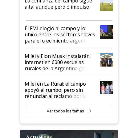
La confianza del campo sigue
Juan Félix Rossetti, el libertario
alta, aunque perdió impulso
que de una dura crisis salió
más fuerte y apuesta al cambio
de Milei
El FMI elogió al campo y lo
ubicó entre los sectores claves
para el crecimiento argentino
Milei y Elon Musk instalarán
internet en 6000 escuelas
rurales de la Argentina gracias
a un acuerdo con Starlink
Milei en La Rural: el campo
apoyó el rumbo, pero sin
renunciar al reclamo por las
retenciones
Ver todos los temas
Actualidad