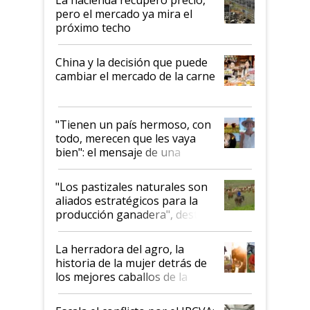
pero el mercado ya mira el
próximo techo
China y la decisión que puede
cambiar el mercado de la carne
"Tienen un país hermoso, con
todo, merecen que les vaya
bien": el mensaje de una
ganadera uruguaya sobre las
oportunidades que se abren
"Los pastizales naturales son
para el agro en Argentina, con
aliados estratégicos para la
foco en la carne
producción ganadera", destaca
la iniciativa que ya reúne a 46
establecimientos en Argentina
La herradora del agro, la
historia de la mujer detrás de
los mejores caballos de la
Argentina y los mitos que
todavía hacen sufrir a estos