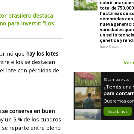
cubrir una super
total de 750.00
hectáreas de so
or brasilero destaca
sembradas con
o para invertir: "Los
nueva generaci
variedades que
un salto tecnol
genética y rend
hace 3 días
nformó que
hay los lotes
tre ellos se destacan
Ver
el lote con pérdidas de
El campo y vos
¿Tenés una h
para contar
Queremos con
n se conserva en buen
Escribinos
y un 5 % de los cuadros
o se reparte entre pleno