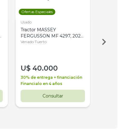
Ofertas Especiales
Ofertas Especiales
Usado
Usado
Tractor MASSEY
Tractor AGCO ALL
,
FERGUSSON MF 4297, 2020,
2003, 4WD, PA
4WD, PATON
Venado Tuerto
Venado Tuerto
U$
40.000
U$
30.000
30% de entrega + financiación
30% de entrega + 
Financialo en 4 años
Financialo en 3 a
Consultar
Consul