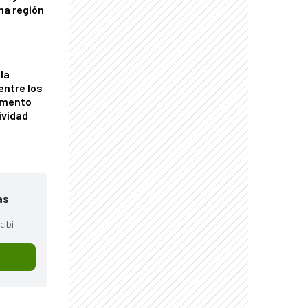
una región
la
entre los
omento
ividad
as
cibí