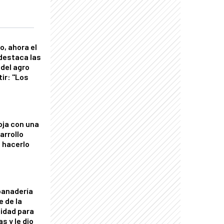
o, ahora el
 destaca las
del agro
tir: "Los
"
oja con una
arrollo
 hacerlo
panadería
e de la
idad para
s y le dio