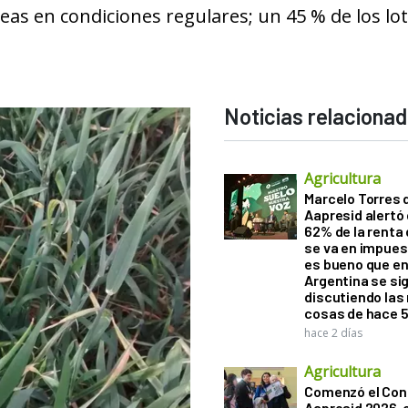
eas en condiciones regulares; un 45 % de los lo
Noticias relaciona
Agricultura
Marcelo Torres 
Aapresid alertó 
62% de la renta 
se va en impues
es bueno que e
Argentina se si
discutiendo la
cosas de hace 
hace 2 días
Agricultura
Comenzó el Con
Aapresid 2026,