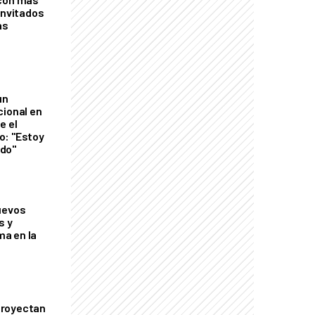
invitados
as
un
cional en
e el
o: "Estoy
do"
uevos
s y
a en la
proyectan