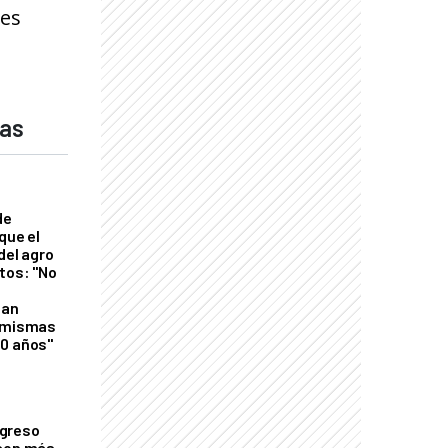
tes
das
de
que el
del agro
tos: "No
n
gan
s mismas
50 años"
greso
 con más