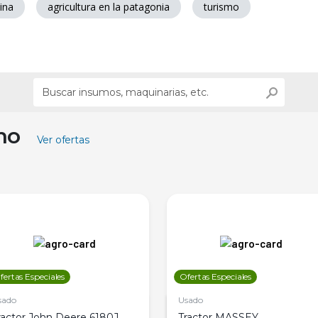
ina
agricultura en la patagonia
turismo
ino
Ver ofertas
fertas Especiales
Ofertas Especiales
sado
Usado
ractor John Deere 6180J,
Tractor MASSEY