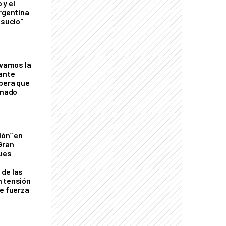
 y el
Argentina
 sucio"
lvamos la
tante
mbera que
rnado
ión” en
Gran
ques
de las
n tensión
de fuerza
s