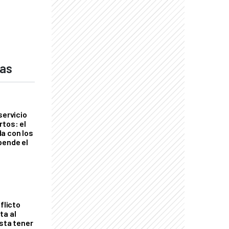
das
servicio
rtos: el
a con los
pende el
flicto
ta al
esta tener