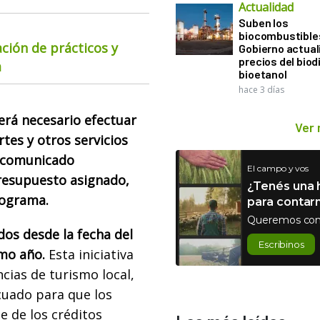
Actualidad
Suben los
biocombustibles
ación de prácticos y
Gobierno actual
precios del biodi
a
bioetanol
hace 3 días
erá necesario efectuar
Ver
tes y otros servicios
á comunicado
El campo y vos
resupuesto asignado,
¿Tenés una h
rograma.
para contar
Queremos con
dos desde la fecha del
Escribinos
smo año.
Esta iniciativa
cias de turismo local,
cuado para que los
e de los créditos