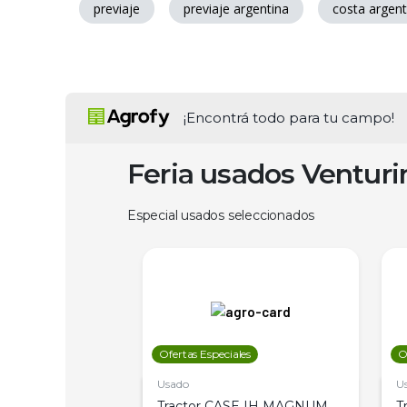
previaje
previaje argentina
costa argent
¡Encontrá todo para tu campo!
Feria usados Ventur
Especial usados seleccionados
les
Ofertas Especiales
O
Usado
U
a Metalfor 7040,
Tractor CASE IH MAGNUM
T