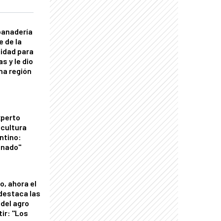
panadería
e de la
idad para
s y le dio
una región
xperto
icultura
ntino:
onado"
o, ahora el
 destaca las
del agro
tir: "Los