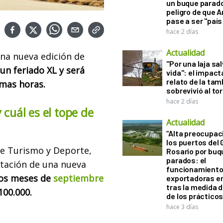
un buque parado
peligro de que 
pase a ser "país
hace 2 días
Actualidad
na nueva edición de
"Por una laja sa
un feriado XL y será
vida": el impac
relato de la ta
imas horas.
sobrevivió al to
hace 2 días
cuál es el tope de
Actualidad
“Alta preocupac
los puertos del 
de Turismo y Deporte,
Rosario por bu
parados: el
ntación de una nueva
funcionamiento 
los meses de
septiembre
exportadoras e
tras la medida 
100.000.
de los práctico
hace 3 días