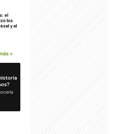
: el
izó los
ésel y el
 más
>
istoria
nos?
ocerla