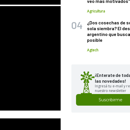
veo más motivados
Agricultura
¿Dos cosechas de s
sola siembra? El des
argentino que busca
posible
Agtech
¡Enterate de tod
las novedades!
Ingresá tu e-mail y re
nuestro newsletter
Suscribirme