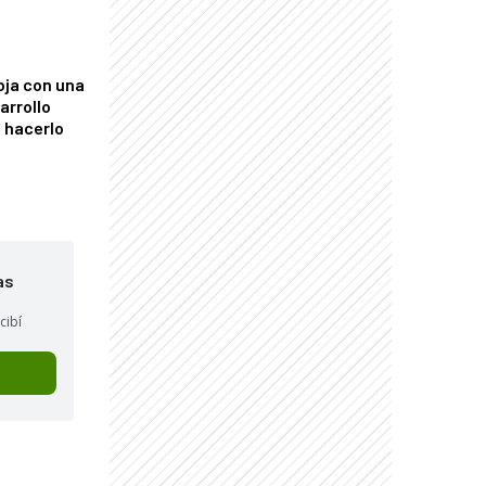
"
oja con una
arrollo
 hacerlo
as
cibí