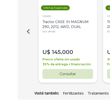
les
Ofertas Especiales
O
Usado
U
a Metalfor 7040,
Tractor CASE IH MAGNUM
T
Bot 32 Mts
290, 2012, 4WD, DUAL
2
Isla Verde
Is
000
U$
145.000
a + financiación
Precio oferta sin usado
3
 4 años
30% de entrega + financiación
F
nsultar
Consultar
Visitá también:
Fertilizantes
Tratamiento 