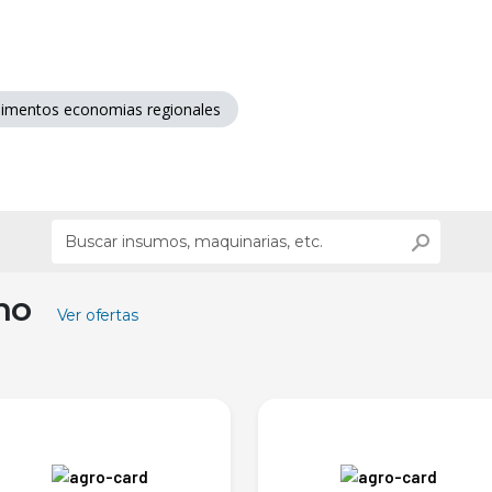
limentos economias regionales
ino
Ver ofertas