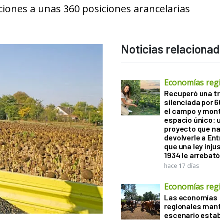
nciones a unas 360 posiciones arancelarias
Noticias relaciona
Economías reg
Recuperó una tr
silenciada por 
el campo y mon
espacio único: 
proyecto que na
devolverle a Ent
que una ley inju
1934 le arrebat
hace 17 días
Economías reg
Las economías
regionales man
escenario estab