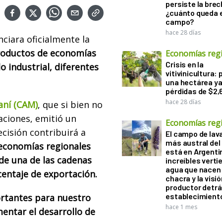
persiste la brec
¿cuánto queda e
campo?
hace 28 días
ciara oficialmente la
productos de economías
Economías reg
Crisis en la
 industrial, diferentes
vitivinicultura: 
una hectárea ya
pérdidas de $2,
hace 28 días
aní (CAM)
, que si bien no
aciones, emitió un
Economías reg
cisión contribuirá a
El campo de la
más austral de
economías regionales
está en Argenti
de una de las cadenas
increíbles verti
agua que nacen 
centaje de exportación.
chacra y la visió
productor detrá
establecimient
ortantes para nuestro
hace 1 mes
entar el desarrollo de