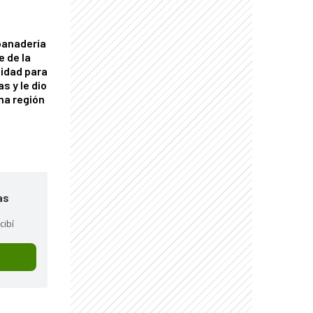
panadería
e de la
idad para
s y le dio
una región
as
cibí