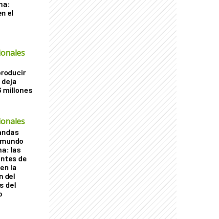
ha:
n el
ionales
producir
 deja
6 millones
ionales
vandas
l mundo
na: las
entes de
en la
n del
s del
o