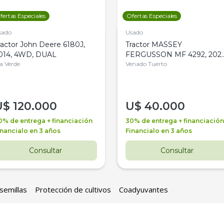
fertas Especiales
Ofertas Especiales
sado
Usado
ractor John Deere 6180J,
Tractor MASSEY
014, 4WD, DUAL
FERGUSSON MF 4292, 2020
la Verde
4WD, PATON
Venado Tuerto
U$
120.000
U$
40.000
0% de entrega + financiación
30% de entrega + financiación
inancialo en 3 años
Financialo en 3 años
Consultar
Consultar
semillas
Protección de cultivos
Coadyuvantes