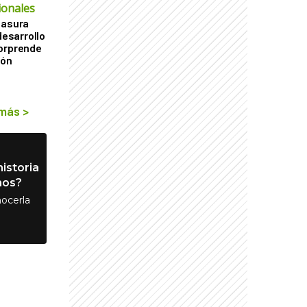
ionales
basura
desarrollo
sorprende
ión
 más
>
istoria
nos?
ocerla