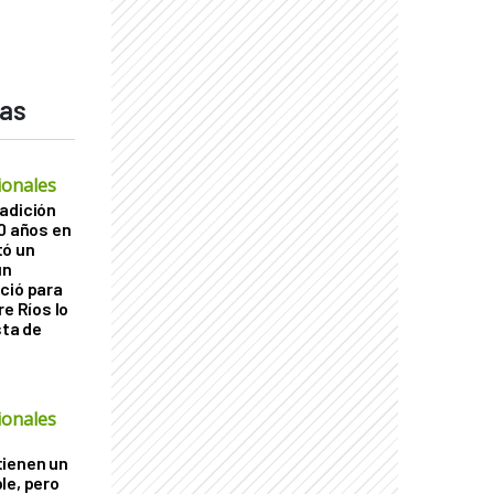
das
ionales
adición
60 años en
tó un
un
ció para
re Ríos lo
sta de
ó
ionales
tienen un
le, pero