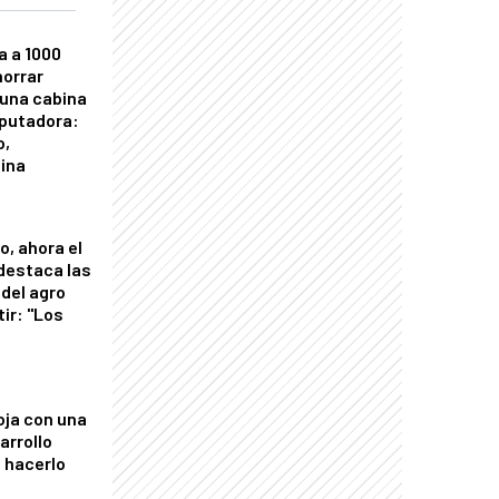
a a 1000
horrar
 una cabina
putadora:
o,
tina
o, ahora el
 destaca las
del agro
tir: "Los
"
oja con una
arrollo
 hacerlo