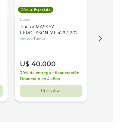
Ofertas Especiales
Ofertas Especiales
Usado
Usado
Tractor MASSEY
Tractor AGCO ALL
,
FERGUSSON MF 4297, 2020,
2003, 4WD, PA
4WD, PATON
Venado Tuerto
Venado Tuerto
U$
40.000
U$
30.000
30% de entrega + financiación
30% de entrega + 
Financialo en 4 años
Financialo en 3 a
Consultar
Consul