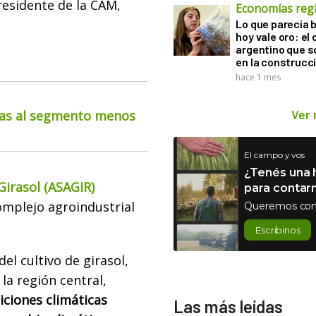
presidente de la CAM,
Economías reg
Lo que parecía 
hoy vale oro: el 
argentino que 
en la construcc
hace 1 mes
Ver
cias al segmento menos
El campo y vos
¿Tenés una h
Girasol (ASAGIR)
para contar
omplejo agroindustrial
Queremos con
Escribinos
l cultivo de girasol,
la región central,
ciones climáticas
Las más leídas