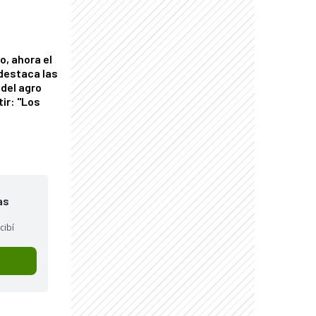
o, ahora el
 destaca las
del agro
tir: "Los
"
as
cibí