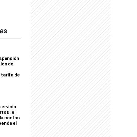
das
uspensión
ción de
 tarifa de
servicio
rtos: el
a con los
pende el