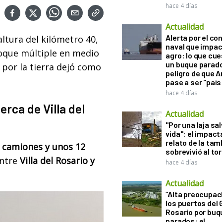
hace 4 días
Actualidad
Alerta por el con
altura del kilómetro 40,
naval que impac
que múltiple en medio
agro: lo que cu
un buque parado
d por la tierra dejó como
peligro de que 
pase a ser "país
hace 4 días
erca de Villa del
Actualidad
"Por una laja sa
vida": el impac
relato de la ta
s camiones y unos 12
sobrevivió al to
entre
Villa del Rosario y
hace 4 días
Actualidad
“Alta preocupac
los puertos del 
Rosario por bu
parados: el