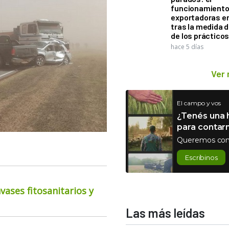
funcionamiento 
exportadoras e
tras la medida 
de los práctico
hace 5 días
Ver
El campo y vos
¿Tenés una h
para contar
Queremos con
Escribinos
ases fitosanitarios y
Las más leídas