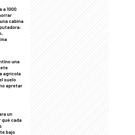
a a 1000
horrar
 una cabina
putadora:
o,
tina
ntino una
mete
a agrícola
el suelo
mo apretar
ara un
r qué cada
s
nte bajo