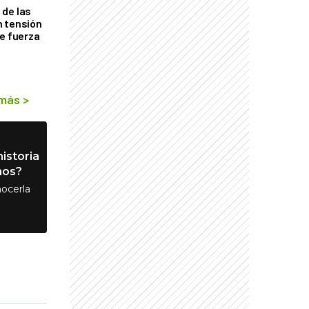
de las
n tensión
de fuerza
s
 más
>
istoria
nos?
ocerla