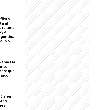
flicto
ta al
esta tener
 y el
Argentina
 sucio"
lvamos la
tante
mbera que
rnado
ión” en
Gran
ques