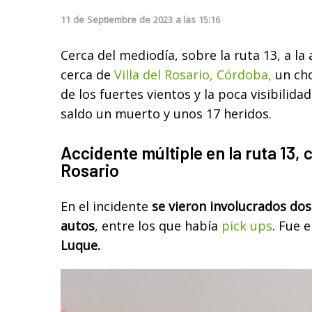
11
de
Septiembre
de
2023
a las
15:16
Cerca del mediodía, sobre la ruta 13, a la 
cerca de
Villa del Rosario, Córdoba,
un cho
de los fuertes vientos y la poca visibilida
saldo un muerto y unos 17 heridos.
Accidente múltiple en la ruta 13, c
Rosario
En el incidente
se vieron involucrados do
autos
, entre los que había
pick ups
. Fue 
Luque.