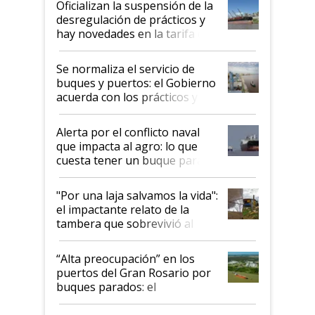
Oficializan la suspensión de la
desregulación de prácticos y
hay novedades en la tarifa de
la hidrovía
Se normaliza el servicio de
buques y puertos: el Gobierno
acuerda con los prácticos y
suspende el decreto de
desregulación
Alerta por el conflicto naval
que impacta al agro: lo que
cuesta tener un buque parado
y el peligro de que Argentina
pase a ser "país sucio"
"Por una laja salvamos la vida":
el impactante relato de la
tambera que sobrevivió al
tornado
“Alta preocupación” en los
puertos del Gran Rosario por
buques parados: el
funcionamiento de las