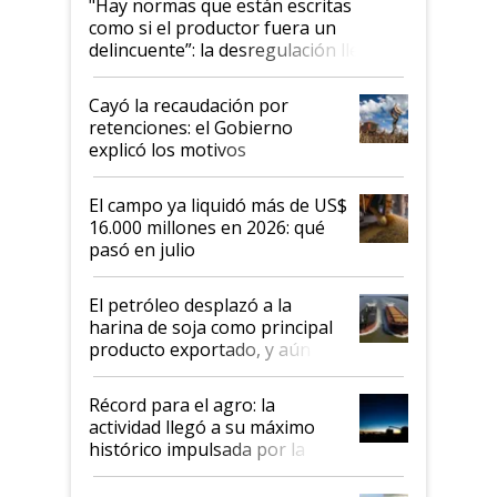
"Hay normas que están escritas
como si el productor fuera un
delincuente”: la desregulación llegó
al Congreso Aapresid y hasta se
habló del financiamiento al IPCVA
Cayó la recaudación por
retenciones: el Gobierno
explicó los motivos
El campo ya liquidó más de US$
16.000 millones en 2026: qué
pasó en julio
El petróleo desplazó a la
harina de soja como principal
producto exportado, y aún así
el agro aportó casi seis de cada
diez dólares y sostuvo el
Récord para el agro: la
liderazgo en un semestre
actividad llegó a su máximo
récord
histórico impulsada por la
cosecha y las exportaciones