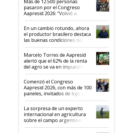
Más de 12.500 personas
pasaron por el Congreso
Aapresid 2026: "Volvió a
demostrar que hablar del
suelo es hablar de todo el
En un cambio rotundo, ahora
sistema productivo"
el productor brasilero destaca
las buenas condiciones del
agro argentino para invertir:
"Los veo más motivados"
Marcelo Torres de Aapresid
alertó que el 62% de la renta
del agro se va en impuestos:
"No es bueno que en
Argentina se sigan discutiendo
Comenzó el Congreso
las mismas cosas de hace 50
Aapresid 2026, con más de 100
años"
paneles, invitados de lujo y
todas las tendencias
La sorpresa de un experto
internacional en agricultura
sobre el campo argentino:
"Estoy muy impresionado"