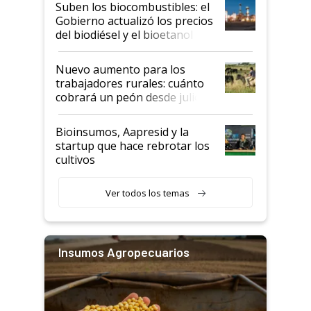
exportadoras en tensión tras
Suben los biocombustibles: el
la medida de fuerza de los
Gobierno actualizó los precios
prácticos
del biodiésel y el bioetanol
Nuevo aumento para los
trabajadores rurales: cuánto
cobrará un peón desde julio
Bioinsumos, Aapresid y la
startup que hace rebrotar los
cultivos
Ver todos los temas
Insumos Agropecuarios