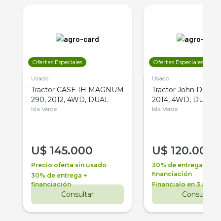
Ofertas Especiales
Ofertas Especiales
Usado
Usado
Tractor CASE IH MAGNUM
Tractor John Deere 
290, 2012, 4WD, DUAL
2014, 4WD, DUAL
Isla Verde
Isla Verde
U$
145.000
U$
120.000
Precio oferta sin usado
30% de entrega +
financiación
30% de entrega +
financiación
Financialo en 3 años
Consultar
Consultar