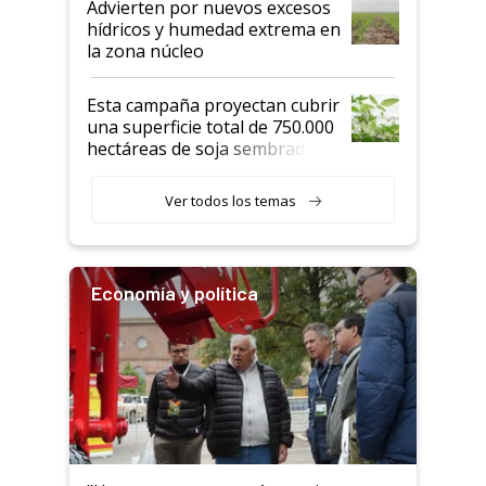
Advierten por nuevos excesos
hídricos y humedad extrema en
la zona núcleo
Esta campaña proyectan cubrir
una superficie total de 750.000
hectáreas de soja sembradas
con una nueva generación de
variedades que marcan un
Ver todos los temas
salto tecnológico en genética y
rendimiento
Economía y política