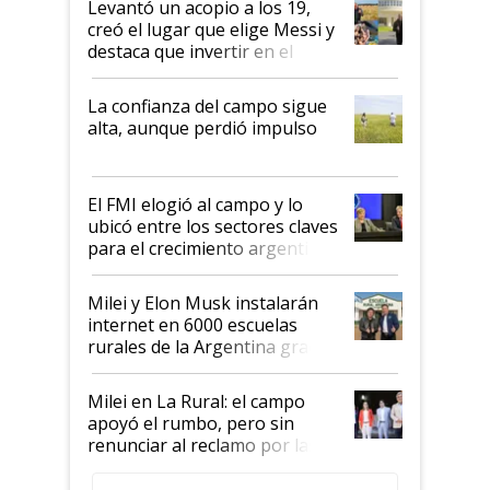
Levantó un acopio a los 19,
creó el lugar que elige Messi y
destaca que invertir en el
kirchnerismo era como "darle
plata a un hijo para droga":
La confianza del campo sigue
Juan Félix Rossetti, el libertario
alta, aunque perdió impulso
que de una dura crisis salió
más fuerte y apuesta al cambio
de Milei
El FMI elogió al campo y lo
ubicó entre los sectores claves
para el crecimiento argentino
Milei y Elon Musk instalarán
internet en 6000 escuelas
rurales de la Argentina gracias
a un acuerdo con Starlink
Milei en La Rural: el campo
apoyó el rumbo, pero sin
renunciar al reclamo por las
retenciones