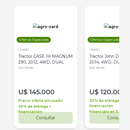
Ofertas Especiales
Ofertas Especiales
Usado
Usado
Tractor CASE IH MAGNUM
Tractor John Deere 
290, 2012, 4WD, DUAL
2014, 4WD, DUAL
Isla Verde
Isla Verde
U$
145.000
U$
120.000
Precio oferta sin usado
30% de entrega +
financiación
30% de entrega +
financiación
Financialo en 3 años
Consultar
Consultar