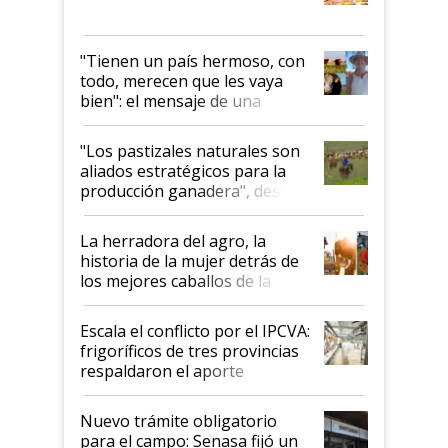
"Tienen un país hermoso, con
todo, merecen que les vaya
bien": el mensaje de una
ganadera uruguaya sobre las
oportunidades que se abren
"Los pastizales naturales son
para el agro en Argentina, con
aliados estratégicos para la
foco en la carne
producción ganadera", destaca
la iniciativa que ya reúne a 46
establecimientos en Argentina
La herradora del agro, la
historia de la mujer detrás de
los mejores caballos de la
Argentina y los mitos que
todavía hacen sufrir a estos
Escala el conflicto por el IPCVA:
animales: "Mientras me
frigoríficos de tres provincias
descalificaban, yo seguí
respaldaron el aporte
haciendo currículum"
obligatorio
Nuevo trámite obligatorio
para el campo: Senasa fijó un