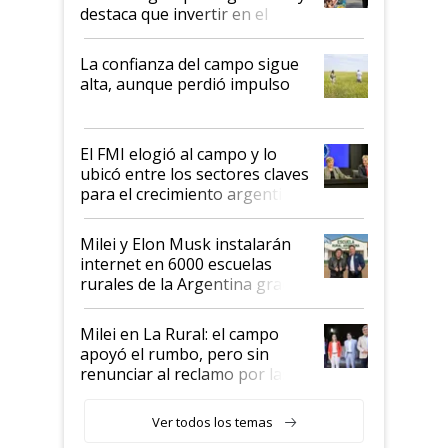
destaca que invertir en el
kirchnerismo era como "darle
plata a un hijo para droga":
La confianza del campo sigue
Juan Félix Rossetti, el libertario
alta, aunque perdió impulso
que de una dura crisis salió
más fuerte y apuesta al cambio
de Milei
El FMI elogió al campo y lo
ubicó entre los sectores claves
para el crecimiento argentino
Milei y Elon Musk instalarán
internet en 6000 escuelas
rurales de la Argentina gracias
a un acuerdo con Starlink
Milei en La Rural: el campo
apoyó el rumbo, pero sin
renunciar al reclamo por las
retenciones
Ver todos los temas