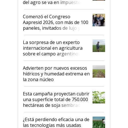
del agro se va en impuestos:
"No es bueno que en
Argentina se sigan discutiendo
Comenzó el Congreso
las mismas cosas de hace 50
Aapresid 2026, con más de 100
años"
paneles, invitados de lujo y
todas las tendencias
La sorpresa de un experto
internacional en agricultura
sobre el campo argentino:
"Estoy muy impresionado"
Advierten por nuevos excesos
hídricos y humedad extrema en
la zona núcleo
Esta campaña proyectan cubrir
una superficie total de 750.000
hectáreas de soja sembradas
con una nueva generación de
variedades que marcan un
¿Está perdiendo eficacia una de
salto tecnológico en genética y
las tecnologías más usadas