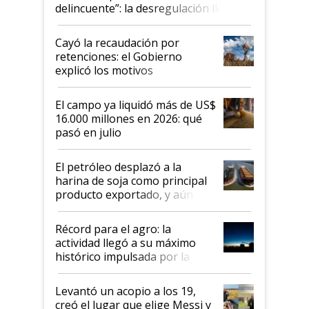
delincuente”: la desregulación llegó
al Congreso Aapresid y hasta se
habló del financiamiento al IPCVA
Cayó la recaudación por
retenciones: el Gobierno
explicó los motivos
El campo ya liquidó más de US$
16.000 millones en 2026: qué
pasó en julio
El petróleo desplazó a la
harina de soja como principal
producto exportado, y aún así
el agro aportó casi seis de cada
diez dólares y sostuvo el
Récord para el agro: la
liderazgo en un semestre
actividad llegó a su máximo
récord
histórico impulsada por la
cosecha y las exportaciones
Levantó un acopio a los 19,
creó el lugar que elige Messi y