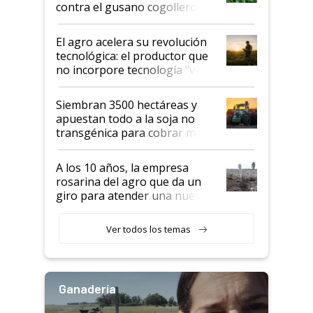
rendimiento
contra el gusano cogollero? El
desafío de una tecnología clave
El agro acelera su revolución
tecnológica: el productor que
no incorpore tecnología "va a
perder el tren"
Siembran 3500 hectáreas y
apuestan todo a la soja no
transgénica para cobrar más
por tonelada: compraron un
semillero
A los 10 años, la empresa
rosarina del agro que da un
giro para atender una nueva
etapa en el agro
Ver todos los temas
Ganadería