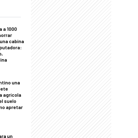
a a 1000
horrar
 una cabina
putadora:
o,
tina
ntino una
mete
a agrícola
el suelo
mo apretar
ara un