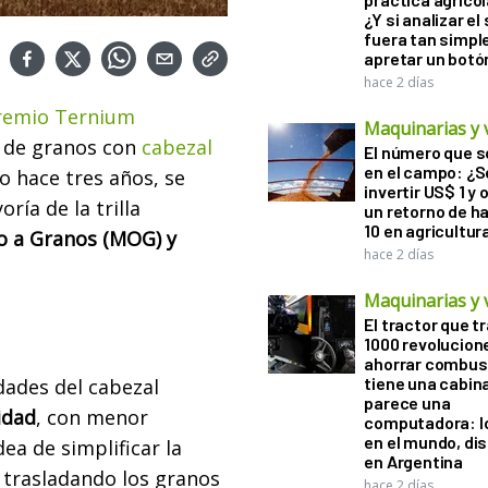
¿Y si analizar el
fuera tan simp
apretar un botó
hace 2 días
remio Ternium
Maquinarias y 
 de granos con
cabezal
El número que 
en el campo: ¿
do hace tres años, se
invertir US$ 1 y
oría de la trilla
un retorno de h
10 en agricultur
to a Granos (MOG) y
hace 2 días
Maquinarias y 
El tractor que t
1000 revolucion
ahorrar combust
tiene una cabin
dades del cabezal
parece una
idad
, con menor
computadora: l
en el mundo, di
a de simplificar la
en Argentina
 trasladando los granos
hace 2 días