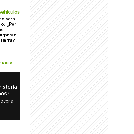
vehículos
os para
ío: ¿Por
ás
corporan
 tierra?
 más
>
istoria
nos?
ocerla