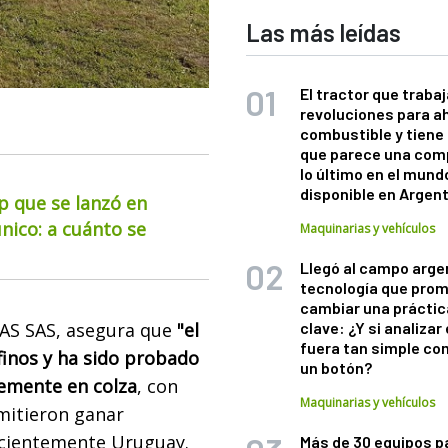
Las más leídas
El tractor que trabaj
revoluciones para a
combustible y tiene
que parece una com
lo último en el mund
disponible en Argen
up que se lanzó en
nico: a cuánto se
Maquinarias y vehículos
Llegó al campo arge
tecnología que pro
cambiar una práctic
clave: ¿Y si analizar 
FAS SAS, asegura que
"el
fuera tan simple co
finos y ha sido probado
un botón?
temente en colza
, con
Maquinarias y vehículos
rmitieron ganar
ecientemente Uruguay.
Más de 30 equipos p