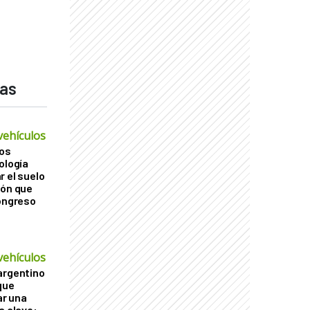
das
vehículos
os
ología
r el suelo
ión que
Congreso
vehículos
argentino
que
r una
a clave: