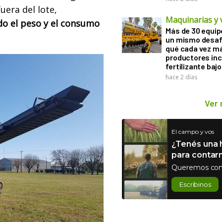
uera del lote,
Maquinarias y 
ndo el peso y el consumo
Más de 30 equip
un mismo desaf
qué cada vez m
productores in
fertilizante bajo
hace 2 días
Ver
El campo y vos
¿Tenés una h
para contar
Queremos con
Escribinos