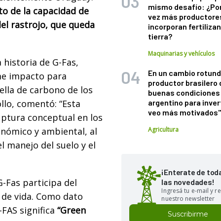
mismo desafío: ¿Po
to de la capacidad de
vez más productore
del rastrojo, que queda
incorporan fertiliza
tierra?
Maquinarias y vehículos
 historia de G-Fas,
En un cambio rotund
me impacto para
productor brasilero
uella de carbono de los
buenas condiciones 
argentino para inver
llo, comentó: “Esta
veo más motivados
ruptura conceptual en los
Agricultura
nómico y ambiental, al
l manejo del suelo y el
¡Enterate de tod
-Fas participa del
las novedades!
Ingresá tu e-mail y re
 de vida. Como dato
nuestro newsletter
-FAS significa
“Green
Suscribirme