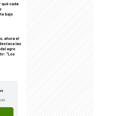
r qué cada
s
nte bajo
o, ahora el
 destaca las
del agro
tir: "Los
"
as
cibí