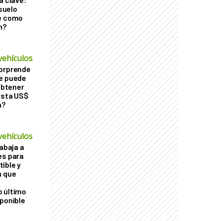
 suelo
le como
n?
vehículos
sorprende
Se puede
 obtener
asta US$
a?
vehículos
rabaja a
es para
ible y
a que
o último
sponible