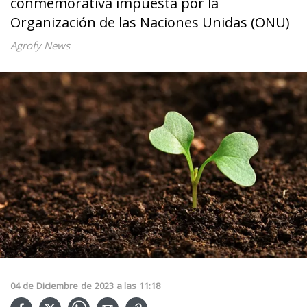
conmemorativa impuesta por la
Organización de las Naciones Unidas (ONU)
Agrofy News
04
de
Diciembre
de
2023
a las
11:18