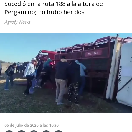
Sucedió en la ruta 188 a la altura de
Pergamino; no hubo heridos
Agrofy News
06
de
Julio
de
2026
a las
10:30