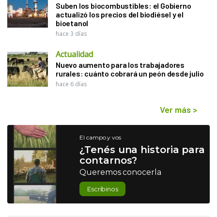
Suben los biocombustibles: el Gobierno
actualizó los precios del biodiésel y el
bioetanol
hace 3 días
Actualidad
Nuevo aumento para los trabajadores
rurales: cuánto cobrará un peón desde julio
hace 6 días
Ver más
>
El campo y vos
¿Tenés una historia para
contarnos?
Queremos conocerla
Escribinos