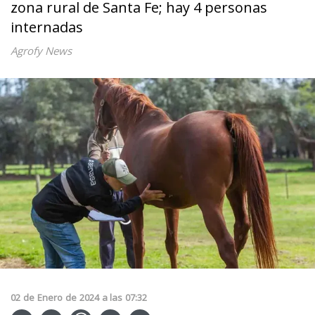
zona rural de Santa Fe; hay 4 personas
internadas
Agrofy News
02
de
Enero
de
2024
a las
07:32