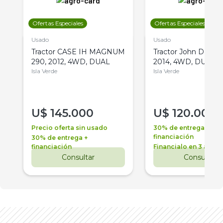
Ofertas Especiales
Ofertas Especiales
Usado
Usado
Tractor CASE IH MAGNUM
Tractor John Deere 
290, 2012, 4WD, DUAL
2014, 4WD, DUAL
Isla Verde
Isla Verde
U$
145.000
U$
120.000
Precio oferta sin usado
30% de entrega +
financiación
30% de entrega +
financiación
Financialo en 3 años
Consultar
Consultar