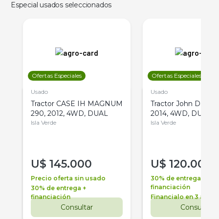
Especial usados seleccionados
Ofertas Especiales
Ofertas Especiales
Usado
Usado
Tractor CASE IH MAGNUM
Tractor John Deere 
290, 2012, 4WD, DUAL
2014, 4WD, DUAL
Isla Verde
Isla Verde
U$
145.000
U$
120.000
Precio oferta sin usado
30% de entrega +
financiación
30% de entrega +
financiación
Financialo en 3 años
Consultar
Consultar