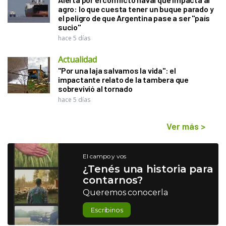
agro: lo que cuesta tener un buque parado y
el peligro de que Argentina pase a ser "país
sucio"
hace 5 días
Actualidad
"Por una laja salvamos la vida": el
impactante relato de la tambera que
sobrevivió al tornado
hace 5 días
Ver más
>
El campo y vos
¿Tenés una historia para
contarnos?
Queremos conocerla
Escribinos