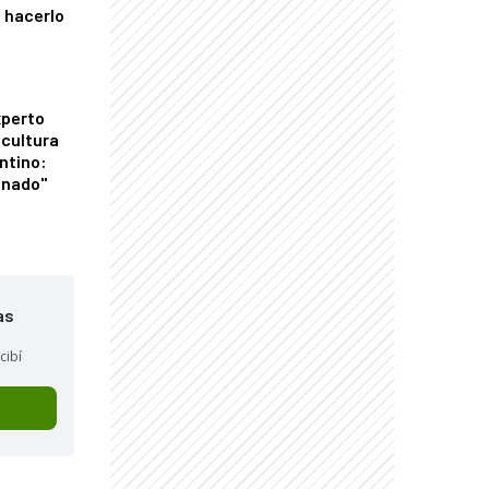
 hacerlo
xperto
icultura
ntino:
onado"
as
cibí