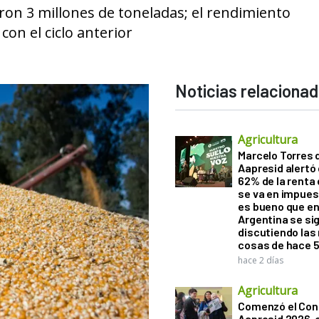
on 3 millones de toneladas; el rendimiento
on el ciclo anterior
Noticias relaciona
Agricultura
Marcelo Torres 
Aapresid alertó 
62% de la renta 
se va en impues
es bueno que e
Argentina se si
discutiendo la
cosas de hace 
hace 2 días
Agricultura
Comenzó el Con
Aapresid 2026,