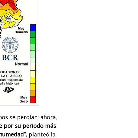
nos se perdían; ahora,
e por su periodo más
 humedad”,
planteó la