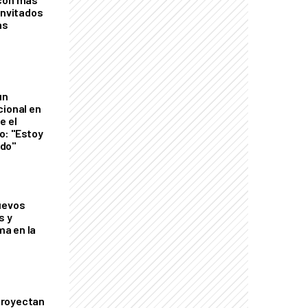
invitados
as
un
cional en
e el
o: "Estoy
do"
uevos
s y
a en la
proyectan