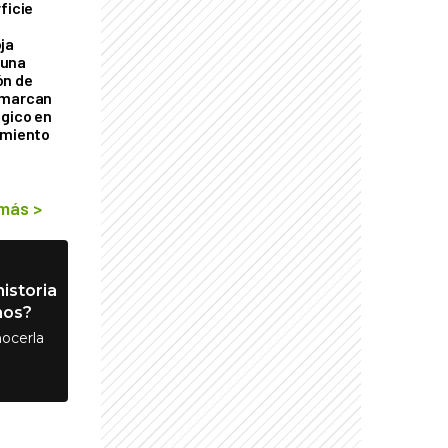
ficie
0
ja
 una
ón de
 marcan
ógico en
imiento
 más
>
istoria
nos?
ocerla