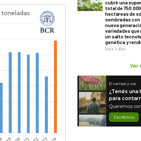
cubrir una super
total de 750.00
hectáreas de so
sembradas con
nueva generaci
variedades que
un salto tecnol
genética y rend
hace 3 días
Ver
El campo y vos
¿Tenés una h
para contar
Queremos con
Escribinos