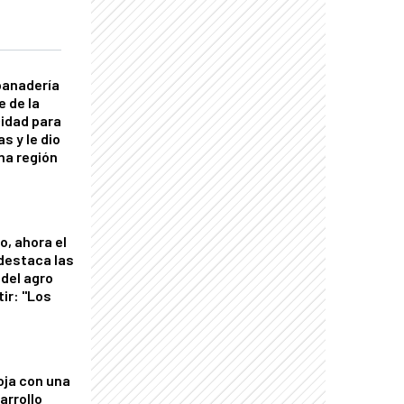
panadería
e de la
idad para
s y le dio
una región
o, ahora el
 destaca las
del agro
tir: "Los
"
oja con una
arrollo