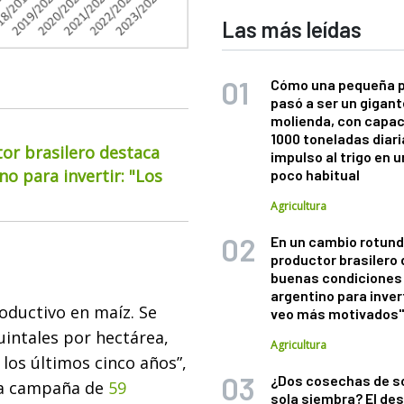
Las más leídas
Cómo una pequeña 
pasó a ser un gigant
molienda, con capac
1000 toneladas diaria
or brasilero destaca
impulso al trigo en 
o para invertir: "Los
poco habitual
Agricultura
En un cambio rotund
productor brasilero
buenas condiciones 
argentino para inver
oductivo en maíz. Se
veo más motivados
uintales por hectárea,
Agricultura
los últimos cinco años”,
¿Dos cosechas de s
ta campaña de
59
sola siembra? El des