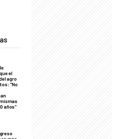
das
de
que el
del agro
tos: "No
n
gan
s mismas
50 años"
greso
 con más