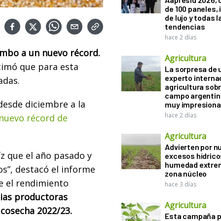
de 100 paneles, 
de lujo y todas l
tendencias
hace 2 días
umbo a un nuevo récord.
Agricultura
timó que para esta
La sorpresa de 
experto interna
adas.
agricultura sobr
campo argentin
desde diciembre a la
muy impresiona
hace 2 días
 nuevo récord de
Agricultura
Advierten por n
z que el año pasado y
excesos hídrico
humedad extrem
os”, destacó el informe
zona núcleo
e el rendimiento
hace 3 días
ias productoras
Agricultura
 cosecha 2022/23.
Esta campaña 