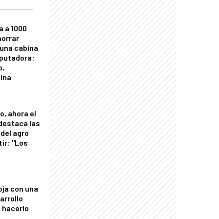
a a 1000
horrar
 una cabina
putadora:
o,
tina
o, ahora el
 destaca las
del agro
tir: "Los
"
oja con una
arrollo
 hacerlo