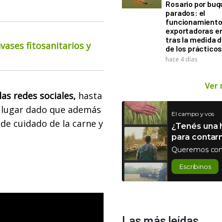
Rosario por bu
parados: el
funcionamiento 
exportadoras e
tras la medida 
ases fitosanitarios y
de los práctico
hace 4 días
Ver
as redes sociales,
hasta
l lugar dado que además
El campo y vos
 de cuidado de la carne y
¿Tenés una h
para contar
Queremos con
Escribinos
Las más leídas