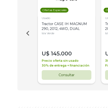
les
Ofertas Especiales
O
Usado
U
a Metalfor 7040,
Tractor CASE IH MAGNUM
T
Bot 32 Mts
290, 2012, 4WD, DUAL
2
Isla Verde
Is
000
U$
145.000
a + financiación
Precio oferta sin usado
3
 4 años
30% de entrega + financiación
F
nsultar
Consultar