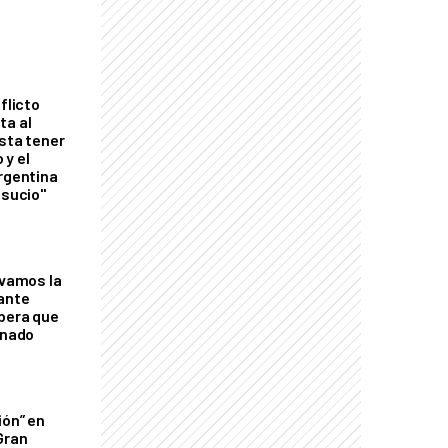
flicto
ta al
esta tener
 y el
Argentina
 sucio"
lvamos la
tante
mbera que
rnado
ión” en
Gran