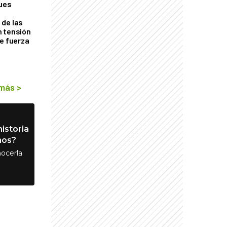
ques
de las
n tensión
de fuerza
s
 más
>
istoria
nos?
ocerla