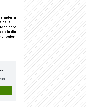
panadería
e de la
idad para
s y le dio
una región
as
cibí