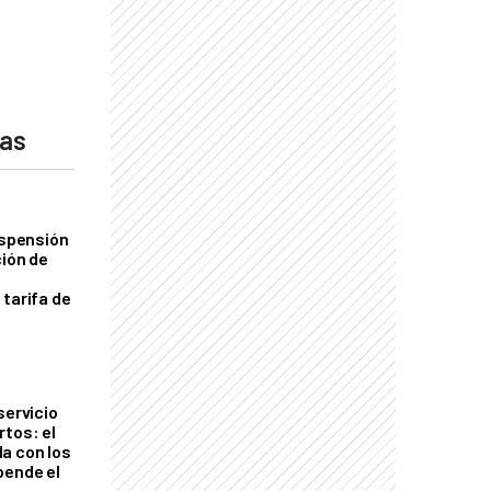
das
uspensión
ción de
 tarifa de
servicio
rtos: el
a con los
pende el