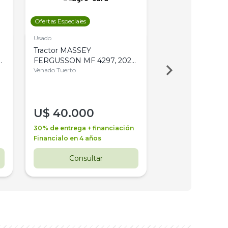
Ofertas Especiales
Ofertas Especiales
Usado
Usado
Tractor MASSEY
Tractor AGCO ALL
,
FERGUSSON MF 4297, 2020,
2003, 4WD, PA
4WD, PATON
Venado Tuerto
Venado Tuerto
U$
40.000
U$
30.000
30% de entrega + financiación
30% de entrega + 
Financialo en 4 años
Financialo en 3 a
Consultar
Consul