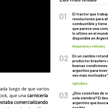
El tractor que trabaj
revoluciones para a
combustible y tiene
que parece una com
lo último en el mund
disponible en Argen
Maquinarias y vehículos
En un cambio rotund
productor brasilero
buenas condiciones 
argentino para inver
veo más motivados
Agricultura
ada luego de que varios
¿Dos cosechas de s
book, que una
carnicería
sola siembra? El des
d estaba comercializando
argentino que busca
posible