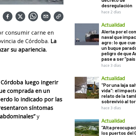
desregulación
hace 2 días
Actualidad
Alerta por el con
or consumir carne en
naval que impac
ovincia de Córdoba.
La
agro: lo que cu
un buque parado
zar su apariencia.
peligro de que 
pase a ser "país
hace 3 días
Actualidad
 Córdoba luego ingerir
"Por una laja sa
fue comprada en un
vida": el impac
relato de la ta
erdo lo indicado por las
sobrevivió al to
presentaron síntomas
hace 3 días
s abdominales”
y
Actualidad
“Alta preocupac
los puertos del 