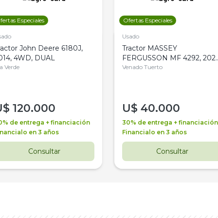
fertas Especiales
Ofertas Especiales
sado
Usado
ractor John Deere 6180J,
Tractor MASSEY
014, 4WD, DUAL
FERGUSSON MF 4292, 2020
la Verde
4WD, PATON
Venado Tuerto
U$
120.000
U$
40.000
0% de entrega + financiación
30% de entrega + financiación
inancialo en 3 años
Financialo en 3 años
Consultar
Consultar