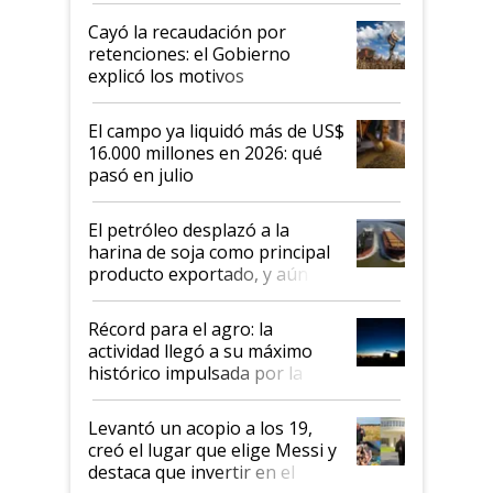
habló del financiamiento al IPCVA
Cayó la recaudación por
retenciones: el Gobierno
explicó los motivos
El campo ya liquidó más de US$
16.000 millones en 2026: qué
pasó en julio
El petróleo desplazó a la
harina de soja como principal
producto exportado, y aún así
el agro aportó casi seis de cada
diez dólares y sostuvo el
Récord para el agro: la
liderazgo en un semestre
actividad llegó a su máximo
récord
histórico impulsada por la
cosecha y las exportaciones
Levantó un acopio a los 19,
creó el lugar que elige Messi y
destaca que invertir en el