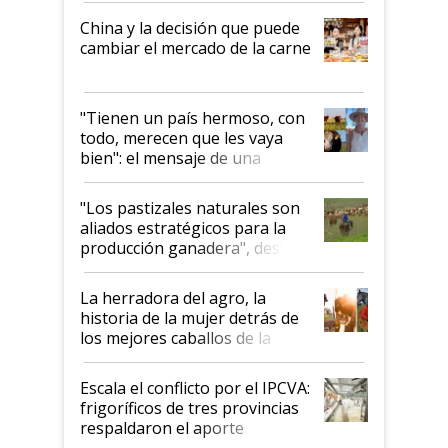
China y la decisión que puede
cambiar el mercado de la carne
"Tienen un país hermoso, con
todo, merecen que les vaya
bien": el mensaje de una
ganadera uruguaya sobre las
oportunidades que se abren
"Los pastizales naturales son
para el agro en Argentina, con
aliados estratégicos para la
foco en la carne
producción ganadera", destaca
la iniciativa que ya reúne a 46
establecimientos en Argentina
La herradora del agro, la
historia de la mujer detrás de
los mejores caballos de la
Argentina y los mitos que
todavía hacen sufrir a estos
Escala el conflicto por el IPCVA:
animales: "Mientras me
frigoríficos de tres provincias
descalificaban, yo seguí
respaldaron el aporte
haciendo currículum"
obligatorio