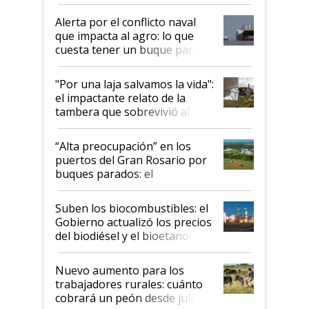
suspende el decreto de
desregulación
Alerta por el conflicto naval
que impacta al agro: lo que
cuesta tener un buque parado
y el peligro de que Argentina
pase a ser "país sucio"
"Por una laja salvamos la vida":
el impactante relato de la
tambera que sobrevivió al
tornado
“Alta preocupación” en los
puertos del Gran Rosario por
buques parados: el
funcionamiento de las
exportadoras en tensión tras
Suben los biocombustibles: el
la medida de fuerza de los
Gobierno actualizó los precios
prácticos
del biodiésel y el bioetanol
Nuevo aumento para los
trabajadores rurales: cuánto
cobrará un peón desde julio