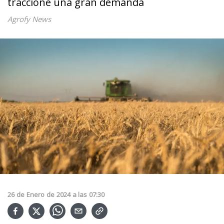
traccione una gran demanda
Agrofy News
26
de
Enero
de
2024
a las
07:30