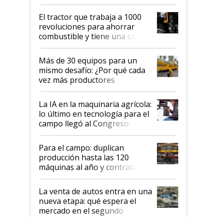
hasta US$ 10 en agricultura?
El tractor que trabaja a 1000
revoluciones para ahorrar
combustible y tiene una cabina
que parece una computadora:
lo último en el mundo,
Más de 30 equipos para un
disponible en Argentina
mismo desafío: ¿Por qué cada
vez más productores
incorporan fertilizante bajo
tierra?
La IA en la maquinaria agrícola:
lo último en tecnología para el
campo llegó al Congreso
Aapresid 2026
Para el campo: duplican
producción hasta las 120
máquinas al año y contratan
especialistas de la industria
automotriz para lograrlo
La venta de autos entra en una
nueva etapa: qué espera el
mercado en el segundo