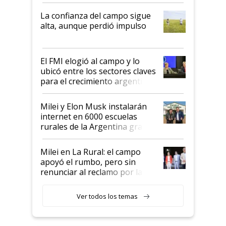
kirchnerismo era como "darle
plata a un hijo para droga":
La confianza del campo sigue
Juan Félix Rossetti, el libertario
alta, aunque perdió impulso
que de una dura crisis salió
más fuerte y apuesta al cambio
de Milei
El FMI elogió al campo y lo
ubicó entre los sectores claves
para el crecimiento argentino
Milei y Elon Musk instalarán
internet en 6000 escuelas
rurales de la Argentina gracias
a un acuerdo con Starlink
Milei en La Rural: el campo
apoyó el rumbo, pero sin
renunciar al reclamo por las
retenciones
Ver todos los temas