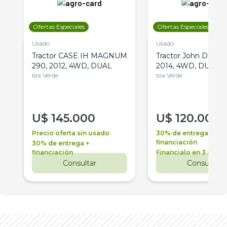
Ofertas Especiales
Ofertas Especiales
Usado
Usado
Tractor CASE IH MAGNUM
Tractor John Deere 
290, 2012, 4WD, DUAL
2014, 4WD, DUAL
Isla Verde
Isla Verde
U$
145.000
U$
120.000
Precio oferta sin usado
30% de entrega +
financiación
30% de entrega +
financiación
Financialo en 3 años
Consultar
Consultar