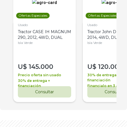
Ofertas Especiales
Ofertas Especiales
Usado
Usado
Tractor CASE IH MAGNUM
Tractor John Deere 
290, 2012, 4WD, DUAL
2014, 4WD, DUAL
Isla Verde
Isla Verde
U$
145.000
U$
120.000
Precio oferta sin usado
30% de entrega +
financiación
30% de entrega +
financiación
Financialo en 3 años
Consultar
Consultar