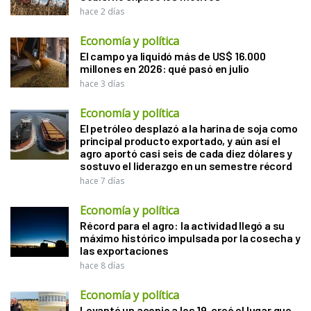
hace 2 días
Economía y política
El campo ya liquidó más de US$ 16.000
millones en 2026: qué pasó en julio
hace 3 días
Economía y política
El petróleo desplazó a la harina de soja como
principal producto exportado, y aún así el
agro aportó casi seis de cada diez dólares y
sostuvo el liderazgo en un semestre récord
hace 7 días
Economía y política
Récord para el agro: la actividad llegó a su
máximo histórico impulsada por la cosecha y
las exportaciones
hace 8 días
Economía y política
Levantó un acopio a los 19, creó el lugar que