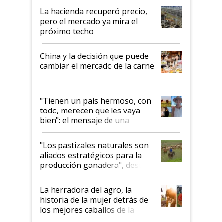
La hacienda recuperó precio,
pero el mercado ya mira el
próximo techo
China y la decisión que puede
cambiar el mercado de la carne
"Tienen un país hermoso, con
todo, merecen que les vaya
bien": el mensaje de una
ganadera uruguaya sobre las
oportunidades que se abren
"Los pastizales naturales son
para el agro en Argentina, con
aliados estratégicos para la
foco en la carne
producción ganadera", destaca
la iniciativa que ya reúne a 46
establecimientos en Argentina
La herradora del agro, la
historia de la mujer detrás de
los mejores caballos de la
Argentina y los mitos que