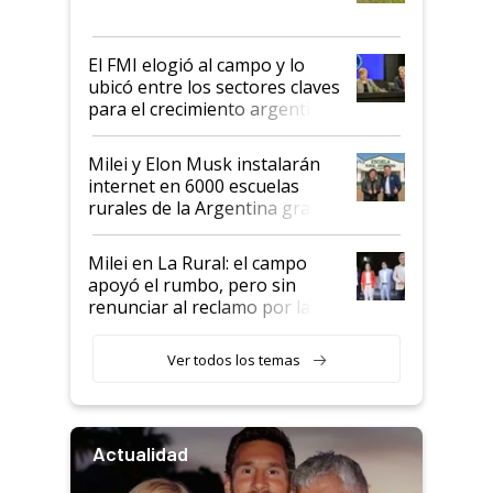
más fuerte y apuesta al cambio
de Milei
El FMI elogió al campo y lo
ubicó entre los sectores claves
para el crecimiento argentino
Milei y Elon Musk instalarán
internet en 6000 escuelas
rurales de la Argentina gracias
a un acuerdo con Starlink
Milei en La Rural: el campo
apoyó el rumbo, pero sin
renunciar al reclamo por las
retenciones
Ver todos los temas
Actualidad