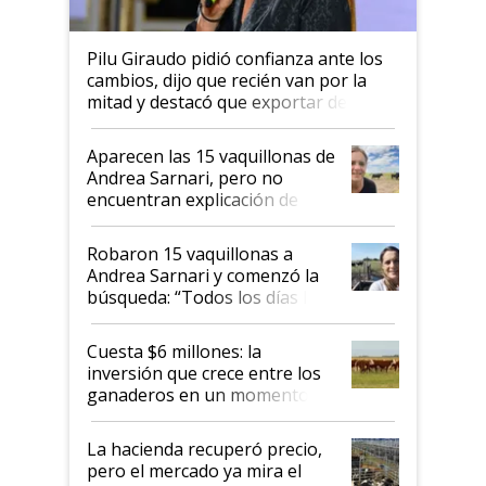
Pilu Giraudo pidió confianza ante los
cambios, dijo que recién van por la
mitad y destacó que exportar dejó de
ser "para unos pocos": "Tenemos un
mandato muy claro del gobierno
Aparecen las 15 vaquillonas de
nacional"
Andrea Sarnari, pero no
encuentran explicación de
cómo llegaron allí
Robaron 15 vaquillonas a
Andrea Sarnari y comenzó la
búsqueda: “Todos los días le
toca a algún productor”
Cuesta $6 millones: la
inversión que crece entre los
ganaderos en un momento
histórico para la actividad
La hacienda recuperó precio,
pero el mercado ya mira el