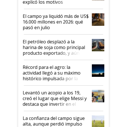
explicó los motivos
El campo ya liquidó más de US$
16.000 millones en 2026: qué
pasó en julio
El petróleo desplazó a la
harina de soja como principal
producto exportado, y aún así
el agro aportó casi seis de cada
diez dólares y sostuvo el
Récord para el agro: la
liderazgo en un semestre
actividad llegó a su máximo
récord
histórico impulsada por la
cosecha y las exportaciones
Levantó un acopio a los 19,
creó el lugar que elige Messi y
destaca que invertir en el
kirchnerismo era como "darle
plata a un hijo para droga":
La confianza del campo sigue
Juan Félix Rossetti, el libertario
alta, aunque perdió impulso
que de una dura crisis salió