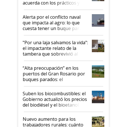
acuerda con los prácticos y
suspende el decreto de
desregulación
Alerta por el conflicto naval
que impacta al agro: lo que
cuesta tener un buque parado
y el peligro de que Argentina
pase a ser "país sucio"
"Por una laja salvamos la vida":
el impactante relato de la
tambera que sobrevivió al
tornado
“Alta preocupación” en los
puertos del Gran Rosario por
buques parados: el
funcionamiento de las
exportadoras en tensión tras
Suben los biocombustibles: el
la medida de fuerza de los
Gobierno actualizó los precios
prácticos
del biodiésel y el bioetanol
Nuevo aumento para los
trabajadores rurales: cuánto