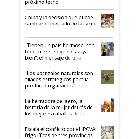
próximo techo
China y la decisión que puede
cambiar el mercado de la carne
"Tienen un país hermoso, con
todo, merecen que les vaya
bien": el mensaje de una
ganadera uruguaya sobre las
oportunidades que se abren
"Los pastizales naturales son
para el agro en Argentina, con
aliados estratégicos para la
foco en la carne
producción ganadera", destaca
la iniciativa que ya reúne a 46
establecimientos en Argentina
La herradora del agro, la
historia de la mujer detrás de
los mejores caballos de la
Argentina y los mitos que
todavía hacen sufrir a estos
Escala el conflicto por el IPCVA:
animales: "Mientras me
frigoríficos de tres provincias
descalificaban, yo seguí