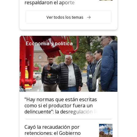
respaldaron el aporte
haciendo currículum"
obligatorio
Ver todos los temas
Economía y política
"Hay normas que están escritas
como si el productor fuera un
delincuente”: la desregulación llegó
al Congreso Aapresid y hasta se
habló del financiamiento al IPCVA
Cayó la recaudación por
retenciones: el Gobierno