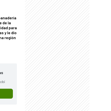
panadería
e de la
idad para
s y le dio
una región
as
cibí