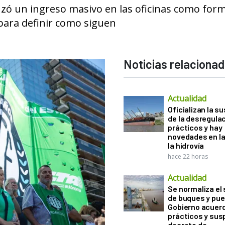
nzó un ingreso masivo en las oficinas como for
para definir como siguen
Noticias relaciona
Actualidad
Oficializan la s
de la desregula
prácticos y hay
novedades en la
la hidrovía
hace 22 horas
Actualidad
Se normaliza el 
de buques y pue
Gobierno acuerd
prácticos y sus
decreto de