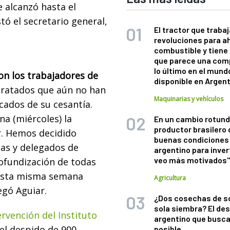
 alcanzó hasta el
tó el secretario general,
El tractor que trabaj
revoluciones para a
combustible y tiene
que parece una com
lo último en el mund
ron los trabajadores de
disponible en Argen
tratados que aún no han
Maquinarias y vehículos
icados de su cesantía.
na (miércoles) la
En un cambio rotund
productor brasilero
ar. Hemos decidido
buenas condiciones 
das y delegados de
argentino para inver
veo más motivados
ofundización de todas
 esta misma semana
Agricultura
regó Aguiar.
¿Dos cosechas de s
sola siembra? El des
rvención del Instituto
argentino que busca
 el despido de 900
posible