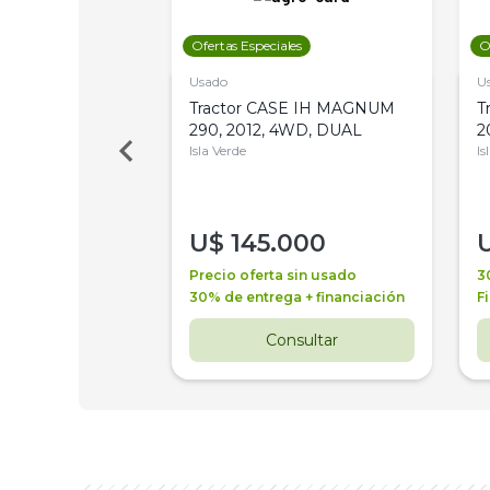
les
Ofertas Especiales
O
Usado
U
a Metalfor 7040,
Tractor CASE IH MAGNUM
T
Bot 32 Mts
290, 2012, 4WD, DUAL
2
Isla Verde
Is
000
U$
145.000
a + financiación
Precio oferta sin usado
3
 4 años
30% de entrega + financiación
F
nsultar
Consultar