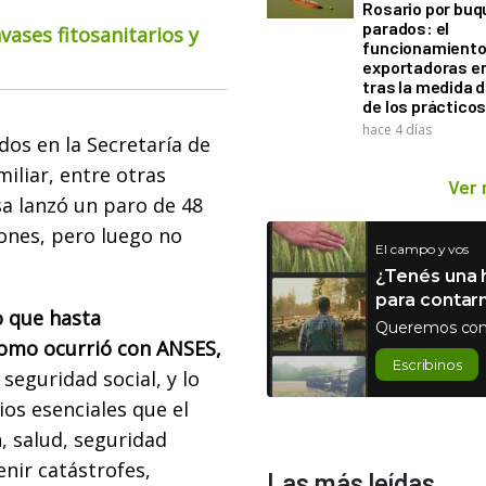
Rosario por bu
parados: el
ases fitosanitarios y
funcionamiento 
exportadoras e
tras la medida 
de los práctico
hace 4 días
dos en la Secretaría de
miliar, entre otras
Ver
a lanzó un paro de 48
ones, pero luego no
El campo y vos
¿Tenés una h
para contar
o que hasta
Queremos con
como ocurrió con ANSES,
Escribinos
seguridad social, y lo
os esenciales que el
, salud, seguridad
enir catástrofes,
Las más leídas