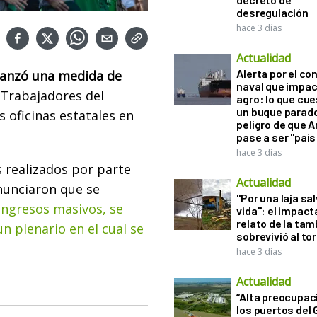
desregulación
hace 3 días
Actualidad
Alerta por el con
 lanzó una medida de
naval que impac
 Trabajadores del
agro: lo que cu
un buque parado
s oficinas estatales en
peligro de que 
pase a ser "país
hace 3 días
s realizados por parte
Actualidad
anunciaron que se
"Por una laja sa
ingresos masivos, se
vida": el impac
relato de la ta
un plenario en el cual se
sobrevivió al to
hace 3 días
Actualidad
“Alta preocupac
los puertos del 