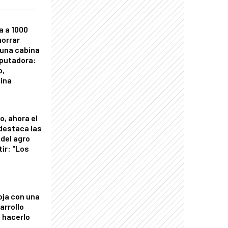
a a 1000
horrar
 una cabina
putadora:
o,
tina
o, ahora el
 destaca las
del agro
tir: "Los
"
oja con una
arrollo
 hacerlo