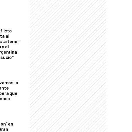
flicto
ta al
esta tener
 y el
Argentina
 sucio"
lvamos la
tante
mbera que
rnado
ión” en
Gran