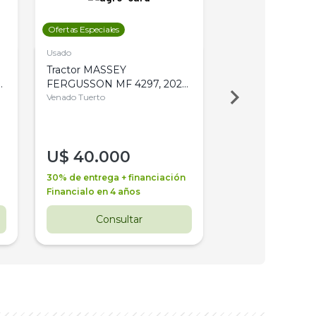
Ofertas Especiales
Ofertas Especiales
Usado
Usado
Tractor MASSEY
Tractor AGCO ALL
,
FERGUSSON MF 4297, 2020,
2003, 4WD, PA
4WD, PATON
Venado Tuerto
Venado Tuerto
U$
40.000
U$
30.000
30% de entrega + financiación
30% de entrega + 
Financialo en 4 años
Financialo en 3 a
Consultar
Consul