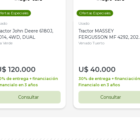
fertas Especiales
Ofertas Especiales
sado
Usado
ractor John Deere 6180J,
Tractor MASSEY
014, 4WD, DUAL
FERGUSSON MF 4292, 2020
la Verde
4WD, PATON
Venado Tuerto
U$
120.000
U$
40.000
0% de entrega + financiación
30% de entrega + financiación
inancialo en 3 años
Financialo en 3 años
Consultar
Consultar