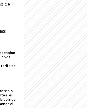
ma de
das
uspensión
ción de
 tarifa de
servicio
rtos: el
a con los
pende el