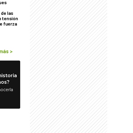
ques
de las
n tensión
de fuerza
s
 más
>
istoria
nos?
ocerla