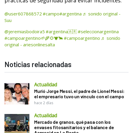
prácticas de seguridad para evitar incidentes.
@user607868572
#campo
#argentina
♬ sonido original -
Suu
@jeremiasbodoira5
#argentina🇦🇷
#seleccionargentina
#campoargentino🌱🌾🌻🐮🐂
#campoargentino
♬ sonido
original - ariesonlinesalta
Noticias relacionadas
Actualidad
Murió Jorge Messi, el padre de Lionel Messi:
el empresario tuvo un vínculo con el campo
hace 2 días
Actualidad
Mercado de granos, qué pasa con los
envases fitosanitarios y el balance de
Aapresid en La Posta