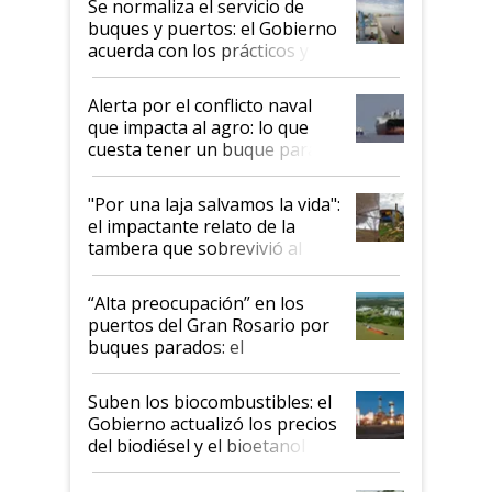
Se normaliza el servicio de
buques y puertos: el Gobierno
acuerda con los prácticos y
suspende el decreto de
desregulación
Alerta por el conflicto naval
que impacta al agro: lo que
cuesta tener un buque parado
y el peligro de que Argentina
pase a ser "país sucio"
"Por una laja salvamos la vida":
el impactante relato de la
tambera que sobrevivió al
tornado
“Alta preocupación” en los
puertos del Gran Rosario por
buques parados: el
funcionamiento de las
exportadoras en tensión tras
Suben los biocombustibles: el
la medida de fuerza de los
Gobierno actualizó los precios
prácticos
del biodiésel y el bioetanol