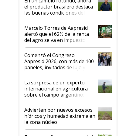
En un cambio rotundo, ahora
sistema productivo"
el productor brasilero destaca
las buenas condiciones del
agro argentino para invertir:
"Los veo más motivados"
Marcelo Torres de Aapresid
alertó que el 62% de la renta
del agro se va en impuestos:
"No es bueno que en
Argentina se sigan discutiendo
Comenzó el Congreso
las mismas cosas de hace 50
Aapresid 2026, con más de 100
años"
paneles, invitados de lujo y
todas las tendencias
La sorpresa de un experto
internacional en agricultura
sobre el campo argentino:
"Estoy muy impresionado"
Advierten por nuevos excesos
hídricos y humedad extrema en
la zona núcleo