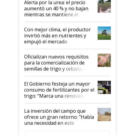
Alerta por la urea: el precio
aumentó un 40 % y no bajan
mientras se mantiene el
conflicto en Medio Oriente
Con mejor clima, el productor
invirtió más en nutrientes y
empujó el mercado
Oficializan nuevos requisitos
para la comercialización de
semillas de trigo y cebada a
granel
El Gobierno festeja un mayor
consumo de fertilizantes por el
trigo: “Marca una renovada
confianza de los productores”
La inversión del campo que
ofrece un gran retorno: "Había
una necesidad en este
segmento"