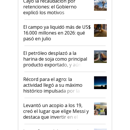
Cayó la recaudación por
retenciones: el Gobierno
explicó los motivos
El campo ya liquidó más de US$
16.000 millones en 2026: qué
pasó en julio
El petróleo desplazó a la
harina de soja como principal
producto exportado, y aún así
el agro aportó casi seis de cada
diez dólares y sostuvo el
Récord para el agro: la
liderazgo en un semestre
actividad llegó a su máximo
récord
histórico impulsada por la
cosecha y las exportaciones
Levantó un acopio a los 19,
creó el lugar que elige Messi y
destaca que invertir en el
kirchnerismo era como "darle
plata a un hijo para droga":