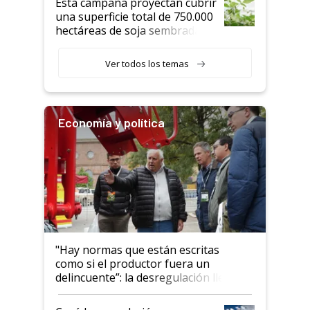
Esta campaña proyectan cubrir
una superficie total de 750.000
hectáreas de soja sembradas
con una nueva generación de
variedades que marcan un
Ver todos los temas
salto tecnológico en genética y
rendimiento
Economía y política
"Hay normas que están escritas
como si el productor fuera un
delincuente”: la desregulación llegó
al Congreso Aapresid y hasta se
habló del financiamiento al IPCVA