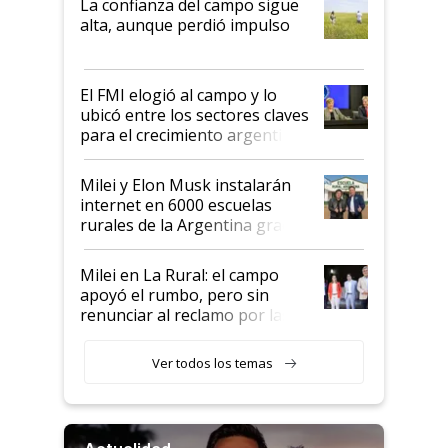
La confianza del campo sigue
Juan Félix Rossetti, el libertario
alta, aunque perdió impulso
que de una dura crisis salió
más fuerte y apuesta al cambio
de Milei
El FMI elogió al campo y lo
ubicó entre los sectores claves
para el crecimiento argentino
Milei y Elon Musk instalarán
internet en 6000 escuelas
rurales de la Argentina gracias
a un acuerdo con Starlink
Milei en La Rural: el campo
apoyó el rumbo, pero sin
renunciar al reclamo por las
retenciones
Ver todos los temas
Actualidad