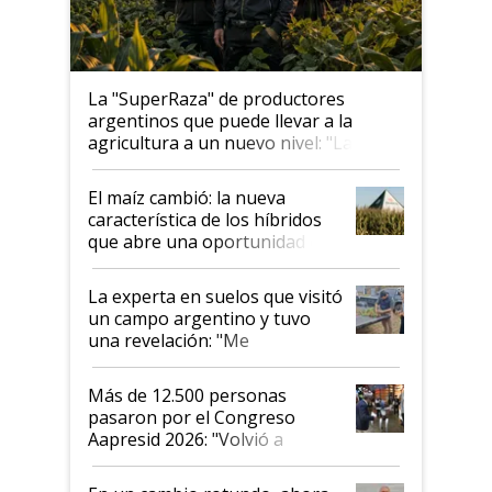
La "SuperRaza" de productores
argentinos que puede llevar a la
agricultura a un nuevo nivel: "Las
posibilidades de crecimiento son
infinitas"
El maíz cambió: la nueva
característica de los híbridos
que abre una oportunidad en
el lote
La experta en suelos que visitó
un campo argentino y tuvo
una revelación: "Me
impresionó mucho"
Más de 12.500 personas
pasaron por el Congreso
Aapresid 2026: "Volvió a
demostrar que hablar del
suelo es hablar de todo el