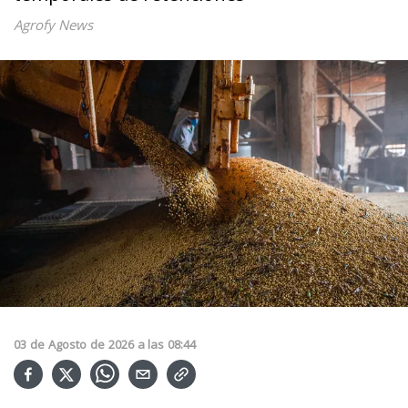
Agrofy News
03
de
Agosto
de
2026
a las
08:44