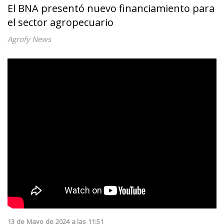
El BNA presentó nuevo financiamiento para
el sector agropecuario
Agrofy News
13
de
Mayo
de
2024
a las
11:51