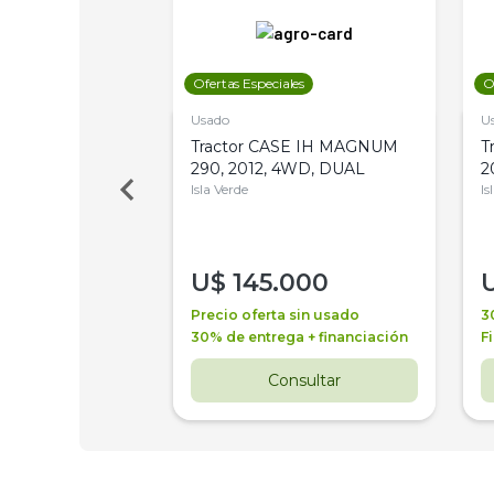
les
Ofertas Especiales
O
Usado
U
a Metalfor 7040,
Tractor CASE IH MAGNUM
T
Bot 32 Mts
290, 2012, 4WD, DUAL
2
Isla Verde
Is
000
U$
145.000
a + financiación
Precio oferta sin usado
3
 4 años
30% de entrega + financiación
F
nsultar
Consultar