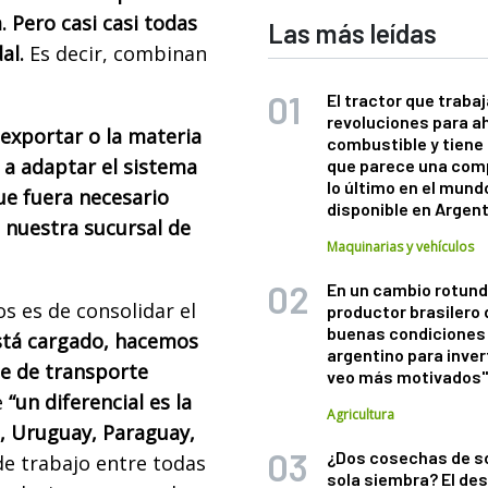
. Pero casi casi todas
Las más leídas
al.
Es decir, combinan
El tractor que trabaj
revoluciones para a
exportar o la materia
combustible y tiene
 a adaptar el sistema
que parece una com
lo último en el mund
que fuera necesario
disponible en Argen
 nuestra sucursal de
Maquinarias y vehículos
En un cambio rotund
s es de consolidar el
productor brasilero
buenas condiciones 
stá cargado, hacemos
argentino para inver
te de transporte
veo más motivados
e
“un diferencial es la
Agricultura
a, Uruguay, Paraguay,
¿Dos cosechas de s
e trabajo entre todas
sola siembra? El des