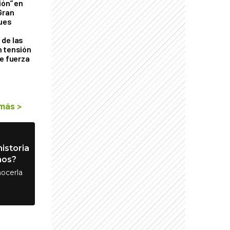
ión” en
Gran
ques
de las
n tensión
de fuerza
s
 más
>
istoria
nos?
ocerla