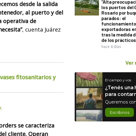
“Alta preocupac
cemos desde la salida
los puertos del 
ntenedor, al puerto y del
Rosario por bu
parados: el
a operativa de
funcionamiento 
necesita”
, cuenta Juárez
exportadoras e
tras la medida 
de los práctico
hace 4 días
Ver
ases fitosanitarios y
El campo y vos
¿Tenés una h
para contar
Queremos con
.
Escribinos
orders se caracteriza
del cliente. Operan