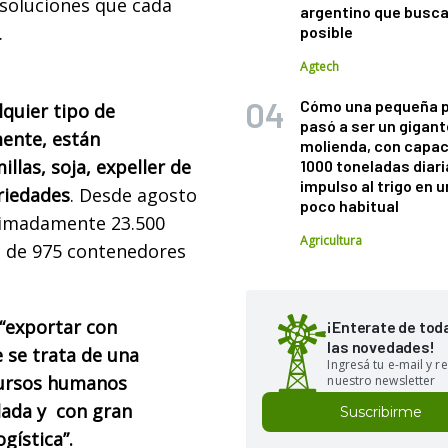
 soluciones que cada
argentino que busca
.
posible
Agtech
Cómo una pequeña 
lquier tipo de
pasó a ser un gigant
mente, están
molienda, con capac
llas, soja, expeller de
1000 toneladas diaria
impulso al trigo en 
riedades
. Desde agosto
poco habitual
ximadamente 23.500
Agricultura
o de 975 contenedores
“exportar con
¡Enterate de tod
las novedades!
e se trata de una
Ingresá tu e-mail y re
cursos humanos
nuestro newsletter
dada y con gran
Suscribirme
gística”.