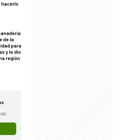
 hacerlo
panadería
e de la
idad para
s y le dio
una región
as
cibí