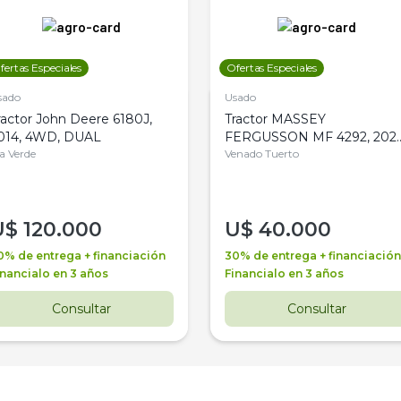
fertas Especiales
Ofertas Especiales
sado
Usado
ractor John Deere 6180J,
Tractor MASSEY
014, 4WD, DUAL
FERGUSSON MF 4292, 2020
la Verde
4WD, PATON
Venado Tuerto
U$
120.000
U$
40.000
0% de entrega + financiación
30% de entrega + financiación
inancialo en 3 años
Financialo en 3 años
Consultar
Consultar