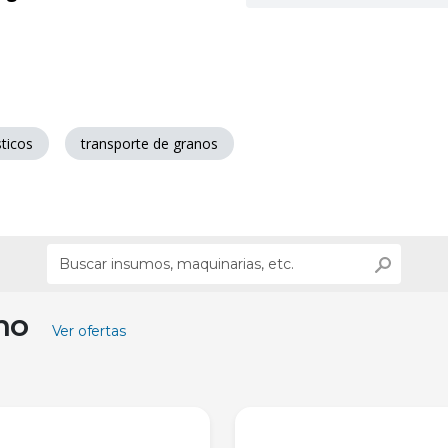
sticos
transporte de granos
ino
Ver ofertas