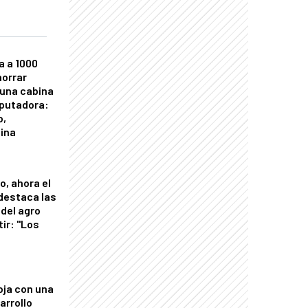
a a 1000
horrar
 una cabina
putadora:
o,
tina
o, ahora el
 destaca las
del agro
tir: "Los
"
oja con una
arrollo