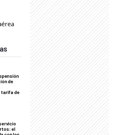
aérea
das
uspensión
ción de
 tarifa de
servicio
rtos: el
a con los