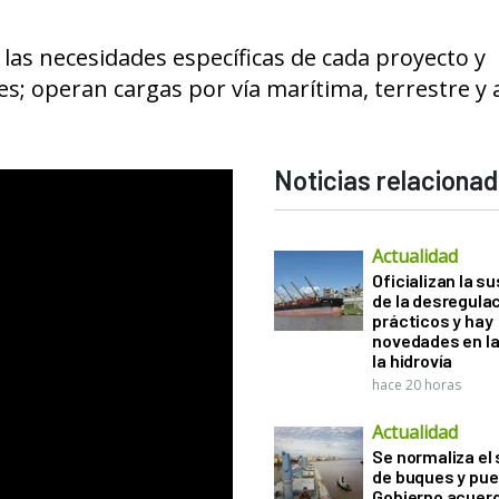
a las necesidades específicas de cada proyecto y
s; operan cargas por vía marítima, terrestre y 
Noticias relaciona
Actualidad
Oficializan la s
de la desregula
prácticos y hay
novedades en la
la hidrovía
hace 20 horas
Actualidad
Se normaliza el 
de buques y pue
Gobierno acuerd