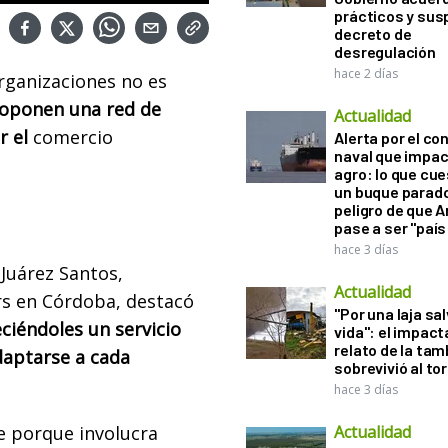
prácticos y sus
decreto de
desregulación
hace 2 días
organizaciones no es
oponen una red de
Actualidad
r el
comercio
Alerta por el con
naval que impac
agro: lo que cu
un buque parado
peligro de que 
pase a ser "país
hace 3 días
 Juárez Santos,
Actualidad
rs en Córdoba, destacó
"Por una laja sa
reciéndoles un servicio
vida": el impac
relato de la ta
adaptarse a cada
sobrevivió al to
hace 3 días
e porque involucra
Actualidad