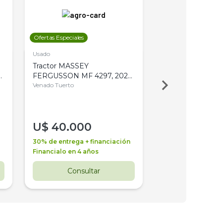
Ofertas Especiales
Ofertas Especiales
Usado
Usado
Tractor MASSEY
Tractor AGCO ALL
,
FERGUSSON MF 4297, 2020,
2003, 4WD, PA
4WD, PATON
Venado Tuerto
Venado Tuerto
U$
40.000
U$
30.000
30% de entrega + financiación
30% de entrega + 
Financialo en 4 años
Financialo en 3 a
Consultar
Consul