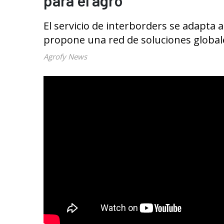
para el agro
El servicio de interborders se adapta 
propone una red de soluciones globale
Agrofy News