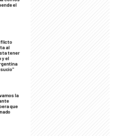
pende el
flicto
ta al
esta tener
 y el
Argentina
 sucio"
lvamos la
tante
mbera que
rnado