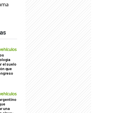
gama
das
vehículos
os
ología
r el suelo
ión que
Congreso
vehículos
argentino
que
r una
a clave: