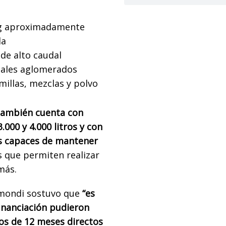
 kg aproximadamente
da
de alto caudal
riales aglomerados
emillas, mezclas y polvo
también cuenta con
000 y 4.000 litros y con
s capaces de mantener
s que permiten realizar
más.
imondi sostuvo que
“es
financiación pudieron
zos de 12 meses directos