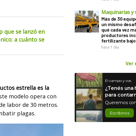
Maquinarias y 
Más de 30 equip
un mismo desaf
qué cada vez m
up que se lanzó en
productores in
nico: a cuánto se
fertilizante bajo
hace 1 día
Ver
El campo y vos
uctos estrella es la
¿Tenés una h
para contar
ste modelo opera con
Queremos con
 de labor de 30 metros.
mbatir plagas.
Escribinos