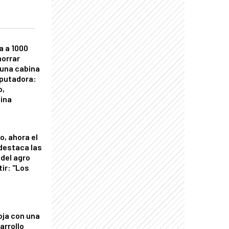
a a 1000
horrar
 una cabina
putadora:
o,
tina
o, ahora el
 destaca las
del agro
tir: "Los
"
oja con una
arrollo