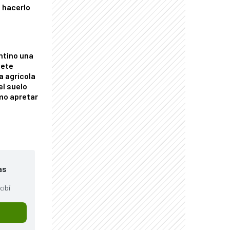
 hacerlo
ntino una
mete
a agrícola
el suelo
mo apretar
as
cibí