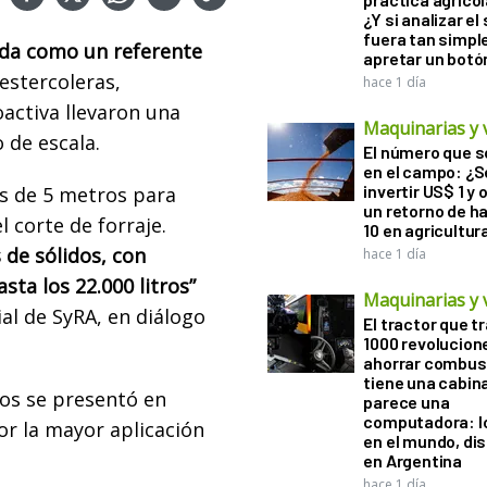
¿Y si analizar el
fuera tan simp
ida como un referente
apretar un botó
estercoleras,
hace 1 día
activa llevaron una
Maquinarias y 
 de escala.
El número que 
en el campo: ¿
invertir US$ 1 y
s de 5 metros para
un retorno de h
 corte de forraje.
10 en agricultur
 de sólidos, con
hace 1 día
sta los 22.000 litros”
Maquinarias y 
l de SyRA, en diálogo
El tractor que t
1000 revolucion
ahorrar combust
tiene una cabin
ros se presentó en
parece una
computadora: l
r la mayor aplicación
en el mundo, di
en Argentina
hace 1 día