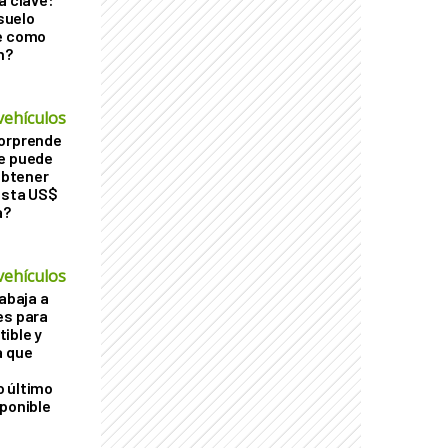
 suelo
le como
n?
vehículos
sorprende
Se puede
 obtener
asta US$
a?
vehículos
rabaja a
es para
ible y
a que
o último
sponible