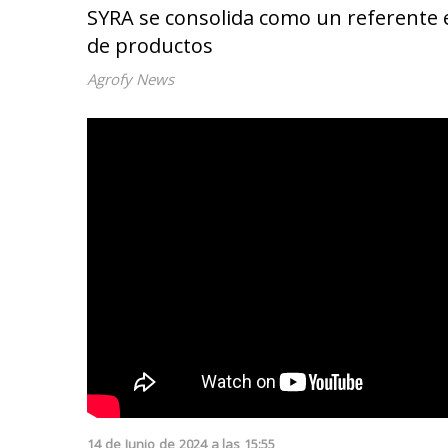
SYRA se consolida como un referente en
de productos
Agrofy News
14
de
Junio
de
2024
a las
15:55