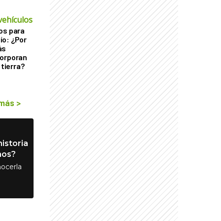
vehículos
os para
ío: ¿Por
ás
corporan
 tierra?
 más
>
istoria
nos?
ocerla