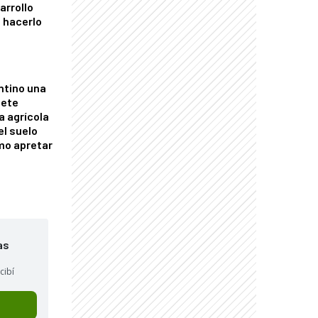
arrollo
 hacerlo
ntino una
mete
a agrícola
el suelo
mo apretar
as
cibí