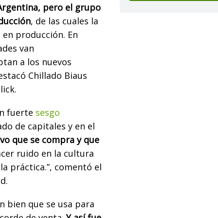
Argentina, pero el grupo
oducción
, de las cuales la
o en producción. En
ades van
ptan a los nuevos
estacó Chillado Biaus
lick.
n fuerte
sesgo
o de capitales y en el
vo que se compra y que
er ruido en la cultura
la práctica.”, comentó el
d.
n bien que se usa para
corde de venta.
Y así fue