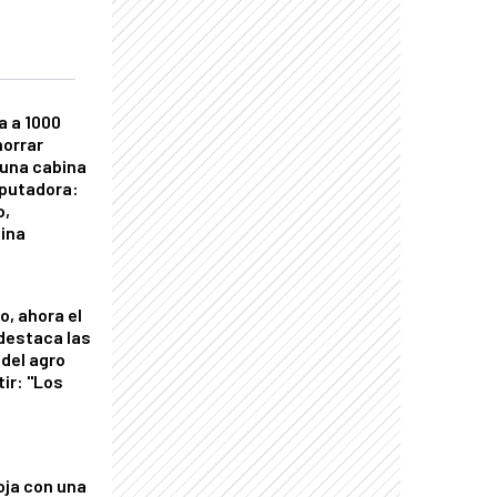
a a 1000
horrar
 una cabina
putadora:
o,
tina
o, ahora el
 destaca las
del agro
tir: "Los
"
oja con una