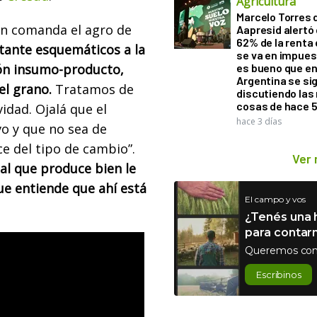
Agricultura
Marcelo Torres 
ien comanda el agro de
Aapresid alertó 
62% de la renta 
tante esquemáticos a la
se va en impues
ón insumo-producto,
es bueno que e
Argentina se si
l grano.
Tratamos de
discutiendo la
cosas de hace 
idad. Ojalá que el
hace 3 días
vo y que no sea de
ce del tipo de cambio”.
Ver
 al que produce bien le
ue entiende que ahí está
El campo y vos
¿Tenés una h
para contar
Queremos con
Escribinos