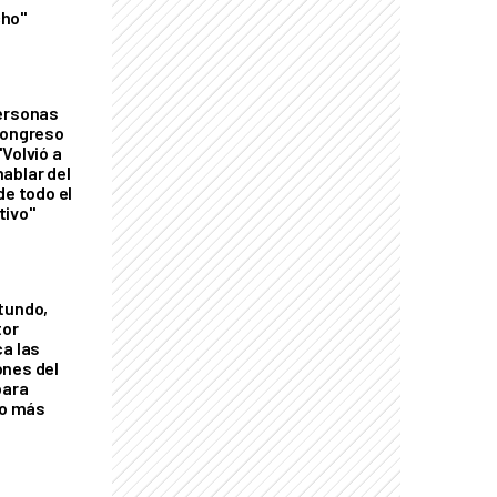
ho"
personas
Congreso
Volvió a
ablar del
de todo el
tivo"
tundo,
tor
ca las
ones del
para
eo más