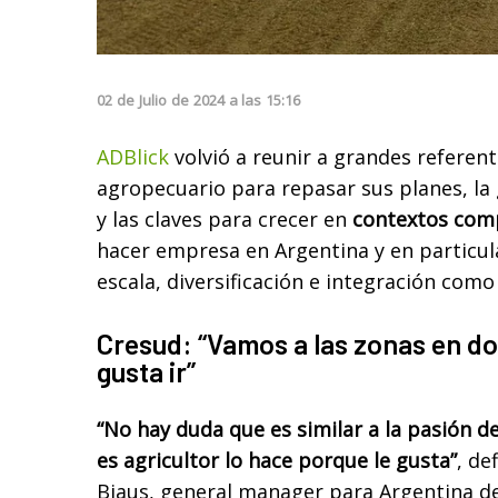
02
de
Julio
de
2024
a las
15:16
ADBlick
volvió a reunir a grandes referent
agropecuario para repasar sus planes, la
y las claves para crecer en
contextos comp
hacer empresa en Argentina y en particul
escala, diversificación e integración com
Cresud: “Vamos a las zonas en don
gusta ir”
“No hay duda que es similar a la pasión d
es agricultor lo hace porque le gusta”
, de
Biaus, general manager para Argentina d