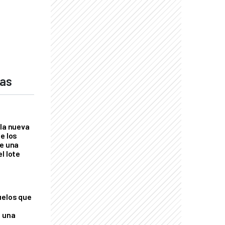
das
 la nueva
e los
re una
l lote
uelos que
o una