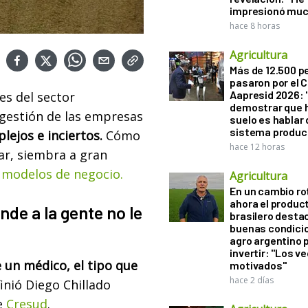
impresionó muc
hace 8 horas
Agricultura
Más de 12.500 
pasaron por el 
Aapresid 2026: "
es del sector
demostrar que h
 gestión de las empresas
suelo es hablar 
sistema produc
lejos e inciertos.
Cómo
hace 12 horas
ar, siembra a gran
o
modelos de negocio.
Agricultura
En un cambio ro
ahora el produc
de a la gente no le
brasilero desta
buenas condici
agro argentino 
invertir: "Los v
e un médico, el tipo que
motivados"
hace 2 días
finió Diego Chillado
e
Cresud
.