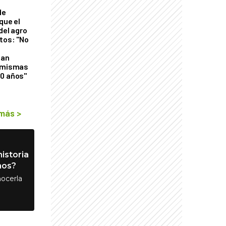
de
que el
del agro
tos: "No
n
gan
s mismas
50 años"
 más
>
istoria
nos?
ocerla