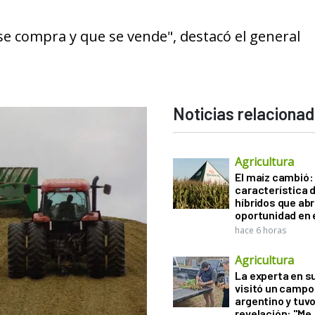
e compra y que se vende", destacó el general
Noticias relaciona
Agricultura
El maíz cambió:
característica d
híbridos que ab
oportunidad en e
hace 6 horas
Agricultura
La experta en s
visitó un campo
argentino y tuv
revelación: "Me