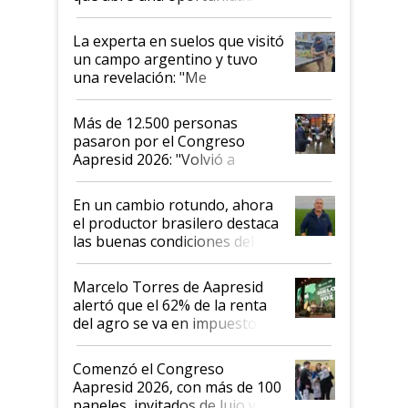
el lote
La experta en suelos que visitó
un campo argentino y tuvo
una revelación: "Me
impresionó mucho"
Más de 12.500 personas
pasaron por el Congreso
Aapresid 2026: "Volvió a
demostrar que hablar del
suelo es hablar de todo el
En un cambio rotundo, ahora
sistema productivo"
el productor brasilero destaca
las buenas condiciones del
agro argentino para invertir:
"Los veo más motivados"
Marcelo Torres de Aapresid
alertó que el 62% de la renta
del agro se va en impuestos:
"No es bueno que en
Argentina se sigan discutiendo
Comenzó el Congreso
las mismas cosas de hace 50
Aapresid 2026, con más de 100
años"
paneles, invitados de lujo y