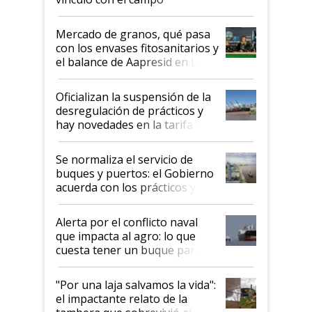
Mercado de granos, qué pasa
con los envases fitosanitarios y
el balance de Aapresid en La
Posta
Oficializan la suspensión de la
desregulación de prácticos y
hay novedades en la tarifa de
la hidrovía
Se normaliza el servicio de
buques y puertos: el Gobierno
acuerda con los prácticos y
suspende el decreto de
desregulación
Alerta por el conflicto naval
que impacta al agro: lo que
cuesta tener un buque parado
y el peligro de que Argentina
pase a ser "país sucio"
"Por una laja salvamos la vida":
el impactante relato de la