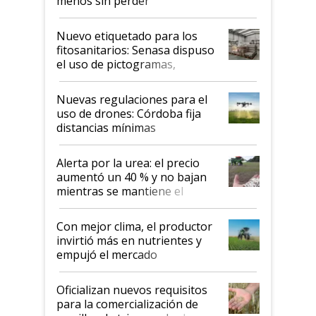
menos sin perder
productividad en la campaña
fina
Nuevo etiquetado para los
fitosanitarios: Senasa dispuso
el uso de pictogramas,
palabras de advertencia e
indicaciones
Nuevas regulaciones para el
uso de drones: Córdoba fija
distancias mínimas
Alerta por la urea: el precio
aumentó un 40 % y no bajan
mientras se mantiene el
conflicto en Medio Oriente
Con mejor clima, el productor
invirtió más en nutrientes y
empujó el mercado
Oficializan nuevos requisitos
para la comercialización de