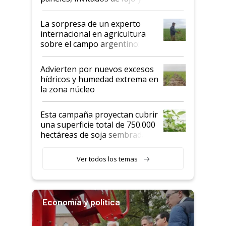
todas las tendencias
La sorpresa de un experto
internacional en agricultura
sobre el campo argentino:
"Estoy muy impresionado"
Advierten por nuevos excesos
hídricos y humedad extrema en
la zona núcleo
Esta campaña proyectan cubrir
una superficie total de 750.000
hectáreas de soja sembradas
con una nueva generación de
variedades que marcan un
Ver todos los temas
salto tecnológico en genética y
rendimiento
Economía y política