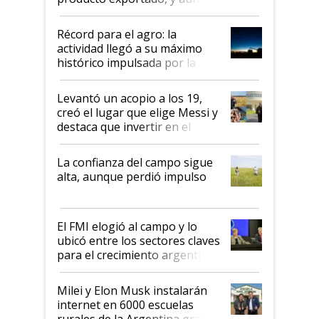
el agro aportó casi seis de cada
diez dólares y sostuvo el
Récord para el agro: la
liderazgo en un semestre
actividad llegó a su máximo
récord
histórico impulsada por la
cosecha y las exportaciones
Levantó un acopio a los 19,
creó el lugar que elige Messi y
destaca que invertir en el
kirchnerismo era como "darle
plata a un hijo para droga":
La confianza del campo sigue
Juan Félix Rossetti, el libertario
alta, aunque perdió impulso
que de una dura crisis salió
más fuerte y apuesta al cambio
de Milei
El FMI elogió al campo y lo
ubicó entre los sectores claves
para el crecimiento argentino
Milei y Elon Musk instalarán
internet en 6000 escuelas
rurales de la Argentina gracias