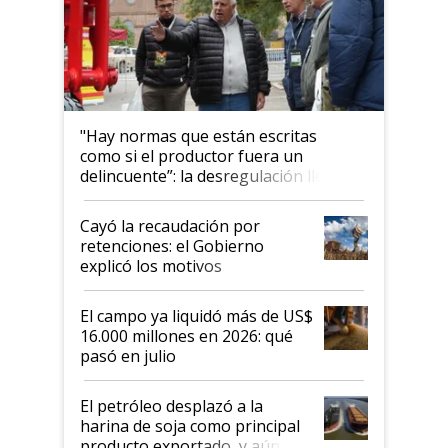
"Hay normas que están escritas
como si el productor fuera un
delincuente”: la desregulación llegó
al Congreso Aapresid y hasta se
habló del financiamiento al IPCVA
Cayó la recaudación por
retenciones: el Gobierno
explicó los motivos
El campo ya liquidó más de US$
16.000 millones en 2026: qué
pasó en julio
El petróleo desplazó a la
harina de soja como principal
producto exportado, y aún así