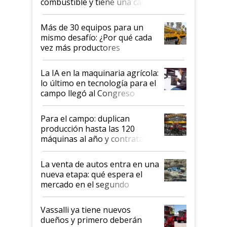
combustible y tiene una cabina
que parece una computadora:
lo último en el mundo,
Más de 30 equipos para un
disponible en Argentina
mismo desafío: ¿Por qué cada
vez más productores
incorporan fertilizante bajo
tierra?
La IA en la maquinaria agrícola:
lo último en tecnología para el
campo llegó al Congreso
Aapresid 2026
Para el campo: duplican
producción hasta las 120
máquinas al año y contratan
especialistas de la industria
automotriz para lograrlo
La venta de autos entra en una
nueva etapa: qué espera el
mercado en el segundo
semestre
Vassalli ya tiene nuevos
dueños y primero deberán