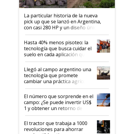
La particular historia de la nueva
pick up que se lanzó en Argentina,
con casi 280 HP y un diseño único: a
cuánto se vende
Hasta 40% menos pisoteo: la
tecnología que busca cuidar el
suelo en cada aplicación que
llevó Jacto al Congreso
Aapresid 2026
Llegó al campo argentino una
tecnología que promete
cambiar una práctica agrícola
clave: ¿Y si analizar el suelo
fuera tan simple como apretar
El número que sorprende en el
un botón?
campo: ¿Se puede invertir US$
1 y obtener un retorno de
hasta US$ 10 en agricultura?
El tractor que trabaja a 1000
revoluciones para ahorrar