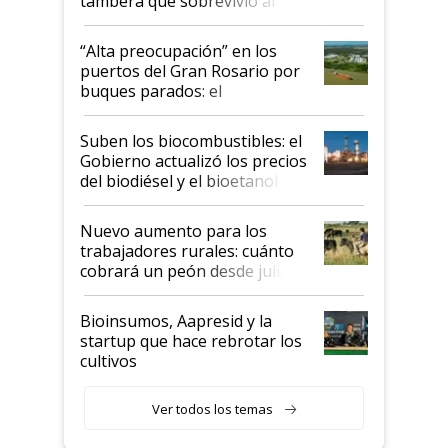
tambera que sobrevivió al
tornado
“Alta preocupación” en los
puertos del Gran Rosario por
buques parados: el
funcionamiento de las
exportadoras en tensión tras
Suben los biocombustibles: el
la medida de fuerza de los
Gobierno actualizó los precios
prácticos
del biodiésel y el bioetanol
Nuevo aumento para los
trabajadores rurales: cuánto
cobrará un peón desde julio
Bioinsumos, Aapresid y la
startup que hace rebrotar los
cultivos
Ver todos los temas