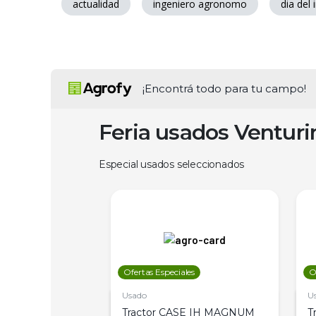
actualidad
ingeniero agronomo
dia del
¡Encontrá todo para tu campo!
Feria usados Ventur
Especial usados seleccionados
les
Ofertas Especiales
O
Usado
U
a Metalfor 7040,
Tractor CASE IH MAGNUM
T