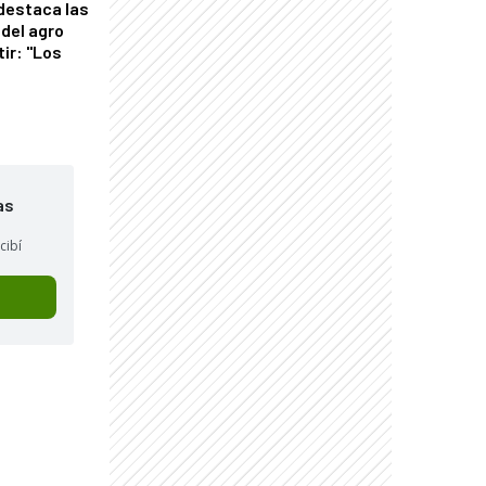
 destaca las
del agro
tir: "Los
"
as
cibí