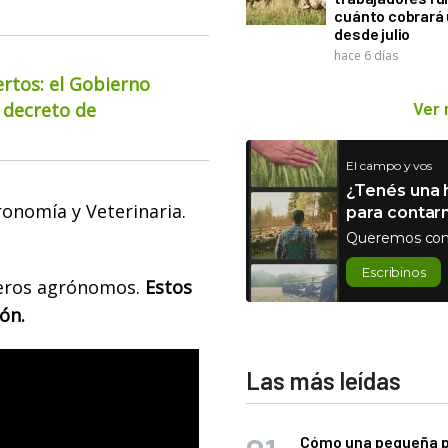
cuánto cobrará
desde julio
hace 6 días
ertos: el Gobierno
Ver
 decreto de
El campo y vos
¿Tenés una h
ronomía y Veterinaria.
para contar
Queremos con
Escribinos
ieros agrónomos.
Estos
ión.
Las más leídas
Cómo una pequeña 