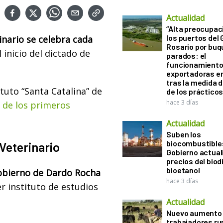
Actualidad
“Alta preocupac
los puertos del 
inario se celebra cada
Rosario por bu
inicio del dictado de
parados: el
funcionamiento 
exportadoras e
tras la medida 
ituto “Santa Catalina” de
de los práctico
hace 3 días
a de los primeros
Actualidad
Suben los
biocombustibles
Veterinario
Gobierno actual
precios del biodi
bioetanol
 gobierno de Dardo Rocha
hace 3 días
r instituto de estudios
Actualidad
Nuevo aumento 
trabajadores ru