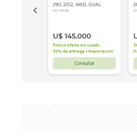
Bot 32 Mts
290, 2012, 4WD, DUAL
2
Isla Verde
Is
000
U$
145.000
a + financiación
Precio oferta sin usado
3
 4 años
30% de entrega + financiación
F
nsultar
Consultar