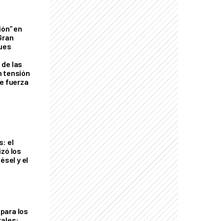
ión” en
Gran
ques
de las
n tensión
de fuerza
s
: el
izó los
ésel y el
para los
rales: