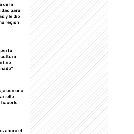
e de la
idad para
s y le dio
una región
xperto
icultura
ntino:
onado"
oja con una
arrollo
 hacerlo
o, ahora el