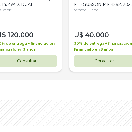
014, 4WD, DUAL
FERGUSSON MF 4292, 2020
la Verde
4WD, PATON
Venado Tuerto
U$
120.000
U$
40.000
0% de entrega + financiación
30% de entrega + financiación
inancialo en 3 años
Financialo en 3 años
Consultar
Consultar