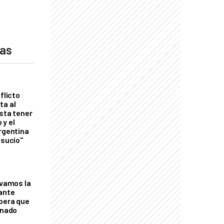
das
flicto
ta al
esta tener
 y el
Argentina
 sucio"
lvamos la
tante
mbera que
rnado