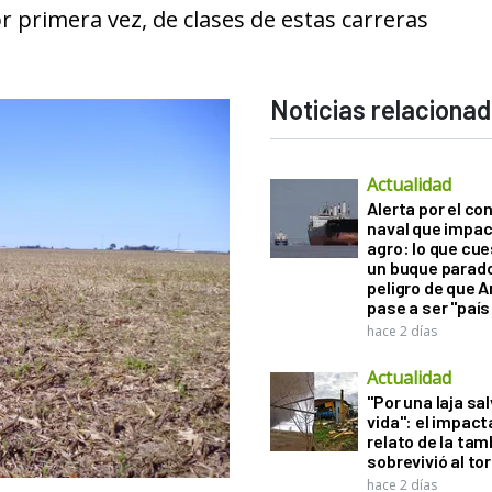
 primera vez, de clases de estas carreras
Noticias relaciona
Actualidad
Alerta por el con
naval que impac
agro: lo que cu
un buque parado
peligro de que 
pase a ser "país
hace 2 días
Actualidad
"Por una laja sa
vida": el impac
relato de la ta
sobrevivió al to
hace 2 días