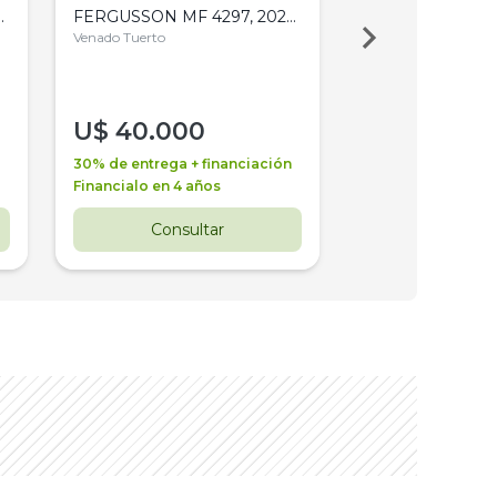
,
FERGUSSON MF 4297, 2020,
2003, 4WD, PA
4WD, PATON
Venado Tuerto
Venado Tuerto
U$
40.000
U$
30.000
30% de entrega + financiación
30% de entrega + 
Financialo en 4 años
Financialo en 3 a
Consultar
Consul