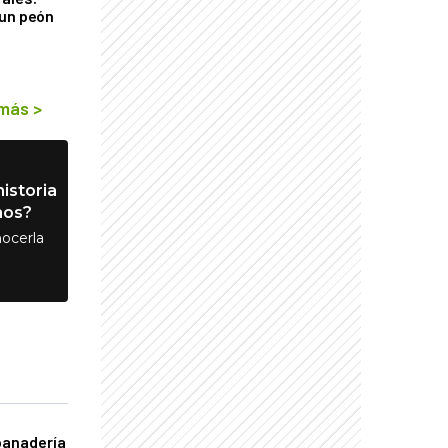
 un peón
 más
>
istoria
nos?
ocerla
panadería