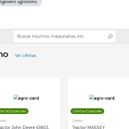
 ingeniero agronomo
ino
Ver ofertas
fertas Especiales
Ofertas Especiales
sado
Usado
ractor John Deere 6180J,
Tractor MASSEY