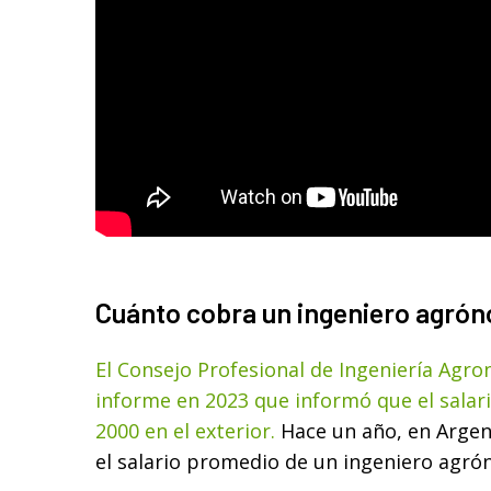
Cuánto cobra un ingeniero agró
El Consejo Profesional de Ingeniería Agro
informe en 2023 que informó que el sala
2000 en el exterior.
Hace un año, en Argent
el salario promedio de un ingeniero agr