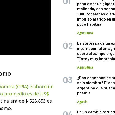
pasó a ser un gigant
molienda, con capac
1000 toneladas diaria
impulso al trigo en 
poco habitual
Agricultura
La sorpresa de un e
internacional en agr
sobre el campo arge
"Estoy muy impresi
Agricultura
nomo
¿Dos cosechas de s
sola siembra? El des
nómica (CPIA) elaboró un
argentino que busca
posible
rio promedio es de US$
ina era de $ 523.853 es
Agtech
ónomo.
En un cambio rotund