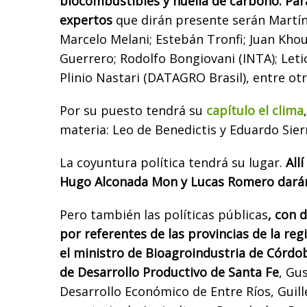
biocombustibles y huella de carbono. Para
expertos
que dirán presente serán Martín
Marcelo Melani; Estebán Tronfi; Juan Khou
Guerrero; Rodolfo Bongiovani (INTA); Letic
Plinio Nastari (DATAGRO Brasil), entre otr
Por su puesto tendrá su
capítulo el clima
materia: Leo de Benedictis y Eduardo Sier
La coyuntura política tendrá su lugar.
All
Hugo Alconada Mon y Lucas Romero darán
Pero también las políticas públicas
, con 
por referentes de las provincias de la regi
el ministro de Bioagroindustria de Córdob
de Desarrollo Productivo de Santa Fe
, Gu
Desarrollo Económico de Entre Ríos, Guil