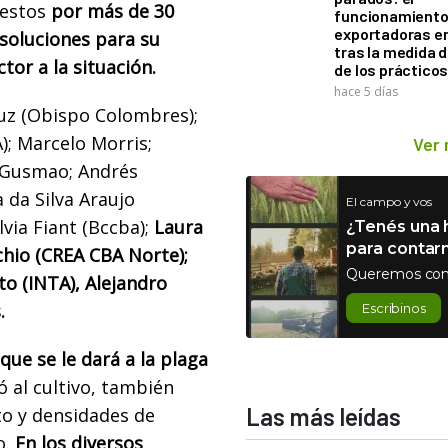
uestos
por más de 30
funcionamiento 
exportadoras e
 soluciones para su
tras la medida 
or a la situación.
de los práctico
hace 5 días
muz (Obispo Colombres);
); Marcelo Morris;
Ver
r Gusmao; Andrés
da Silva Araujo
El campo y vos
lvia Fiant (Bccba);
Laura
¿Tenés una h
para contar
chio (CREA CBA Norte);
Queremos con
o (INTA), Alejandro
.
Escribinos
que se le dará a la plaga
 al cultivo, también
Las más leídas
to y densidades de
o.
En los diversos