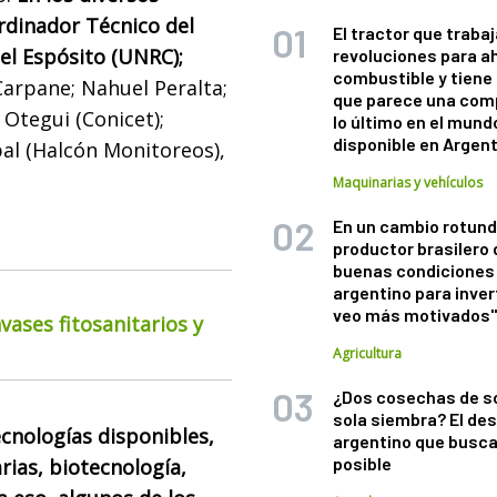
rdinador Técnico del
El tractor que trabaj
iel Espósito (UNRC);
revoluciones para a
combustible y tiene
arpane; Nahuel Peralta;
que parece una com
 Otegui (Conicet);
lo último en el mund
disponible en Argen
bal (Halcón Monitoreos),
Maquinarias y vehículos
En un cambio rotund
productor brasilero
buenas condiciones 
argentino para inver
veo más motivados
ases fitosanitarios y
Agricultura
¿Dos cosechas de s
sola siembra? El des
cnologías disponibles,
argentino que busca
posible
rias, biotecnología,