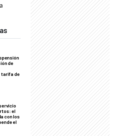
a
das
uspensión
ción de
 tarifa de
servicio
rtos: el
a con los
pende el