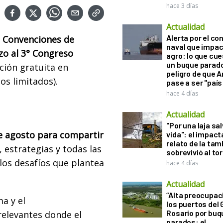
hace 3 días
Actualidad
Alerta por el con
e Convenciones de
naval que impac
zo al 3° Congreso
agro: lo que cu
un buque parado
ción gratuita en
peligro de que 
s limitados).
pase a ser "país
hace 4 días
Actualidad
"Por una laja sa
de agosto para compartir
vida": el impac
relato de la ta
 estrategias y todas las
sobrevivió al to
los desafíos que plantea
hace 4 días
Actualidad
“Alta preocupac
ma y el
los puertos del 
Rosario por bu
elevantes donde el
parados: el