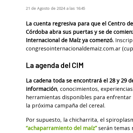
21
de
Agosto
de
2024
a las
16:45
La cuenta regresiva para que el Centro d
Córdoba abra sus puertas y se de comien
Internacional de Maíz ya comenzó.
Inscrip
congresointernacionaldemaiz.com.ar (cupo
La agenda del CIM
La cadena toda se encontrará el 28 y 29 
información
, conocimientos, experiencias,
herramientas disponibles para enfrentar 
la próxima campaña del cereal.
Por supuesto, la chicharrita, el spiroplas
“achaparramiento del maíz”
serán temas r