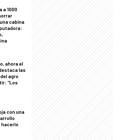
a a 1000
horrar
 una cabina
putadora:
o,
tina
o, ahora el
 destaca las
del agro
tir: "Los
"
oja con una
arrollo
 hacerlo