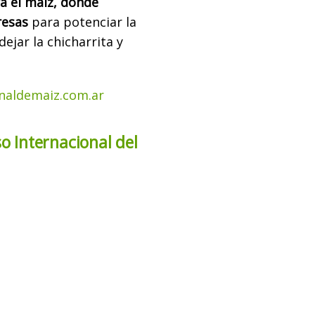
ra el maíz, donde
resas
para potenciar la
ejar la chicharrita y
naldemaiz.com.ar
 Internacional del