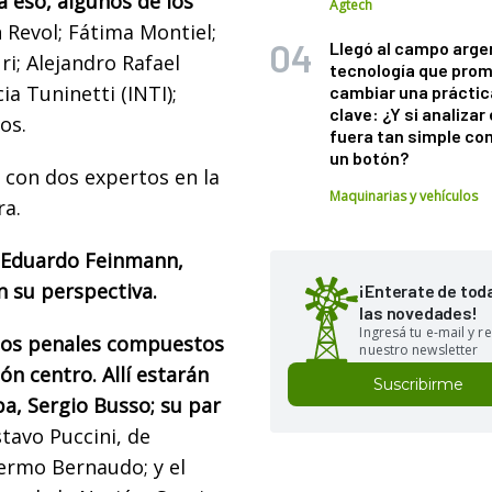
 eso, algunos de los
Agtech
 Revol; Fátima Montiel;
Llegó al campo arge
ri; Alejandro Rafael
tecnología que pro
ia Tuninetti (INTI);
cambiar una práctic
clave: ¿Y si analizar 
os.
fuera tan simple co
un botón?
, con dos expertos en la
Maquinarias y vehículos
ra.
í Eduardo Feinmann,
 su perspectiva.
¡Enterate de tod
las novedades!
Ingresá tu e-mail y re
dos penales compuestos
nuestro newsletter
ón centro. Allí estarán
Suscribirme
a, Sergio Busso; su par
stavo Puccini, de
lermo Bernaudo; y el