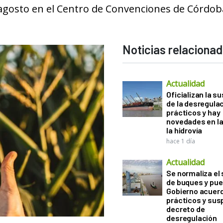
de agosto en el Centro de Convenciones de Córdob
Noticias relaciona
Actualidad
Oficializan la s
de la desregula
prácticos y hay
novedades en la
la hidrovía
hace 1 día
Actualidad
Se normaliza el 
de buques y pue
Gobierno acuerd
prácticos y sus
decreto de
desregulación