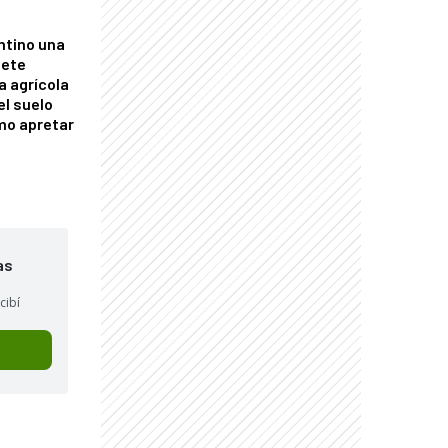
ntino una
mete
a agrícola
el suelo
mo apretar
as
cibí