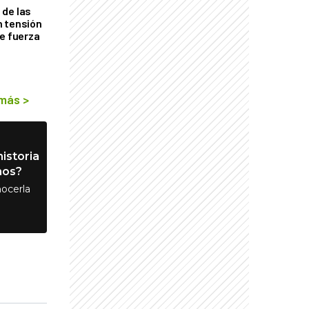
de las
n tensión
de fuerza
s
 más
>
istoria
nos?
ocerla