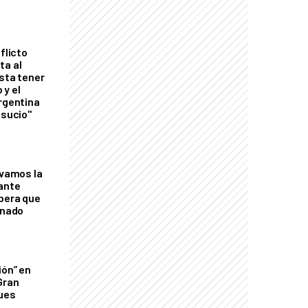
flicto
ta al
esta tener
 y el
Argentina
 sucio"
lvamos la
tante
mbera que
rnado
ión” en
Gran
ques