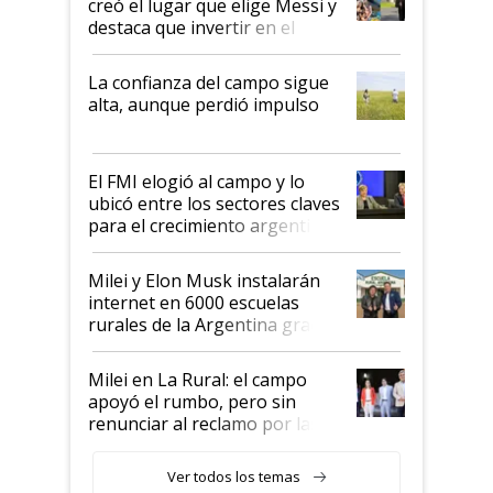
creó el lugar que elige Messi y
destaca que invertir en el
kirchnerismo era como "darle
plata a un hijo para droga":
La confianza del campo sigue
Juan Félix Rossetti, el libertario
alta, aunque perdió impulso
que de una dura crisis salió
más fuerte y apuesta al cambio
de Milei
El FMI elogió al campo y lo
ubicó entre los sectores claves
para el crecimiento argentino
Milei y Elon Musk instalarán
internet en 6000 escuelas
rurales de la Argentina gracias
a un acuerdo con Starlink
Milei en La Rural: el campo
apoyó el rumbo, pero sin
renunciar al reclamo por las
retenciones
Ver todos los temas