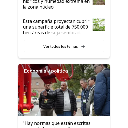
hídricos y humedad extrema en
la zona núcleo
Esta campaña proyectan cubrir
una superficie total de 750.000
hectáreas de soja sembradas
con una nueva generación de
variedades que marcan un
Ver todos los temas
salto tecnológico en genética y
rendimiento
Economía y política
"Hay normas que están escritas