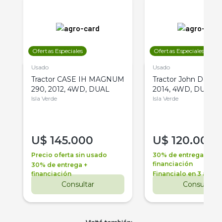
Ofertas Especiales
Ofertas Especiales
Usado
Usado
Tractor CASE IH MAGNUM
Tractor John Deere 
290, 2012, 4WD, DUAL
2014, 4WD, DUAL
Isla Verde
Isla Verde
U$
145.000
U$
120.000
Precio oferta sin usado
30% de entrega +
financiación
30% de entrega +
financiación
Financialo en 3 años
Consultar
Consultar