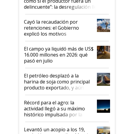
como si el productor fuera un
delincuente”: la desregulación llegó
al Congreso Aapresid y hasta se
habló del financiamiento al IPCVA
Cayó la recaudación por
retenciones: el Gobierno
explicó los motivos
El campo ya liquidó más de US$
16.000 millones en 2026: qué
pasó en julio
El petróleo desplazó a la
harina de soja como principal
producto exportado, y aún así
el agro aportó casi seis de cada
diez dólares y sostuvo el
Récord para el agro: la
liderazgo en un semestre
actividad llegó a su máximo
récord
histórico impulsada por la
cosecha y las exportaciones
Levantó un acopio a los 19,