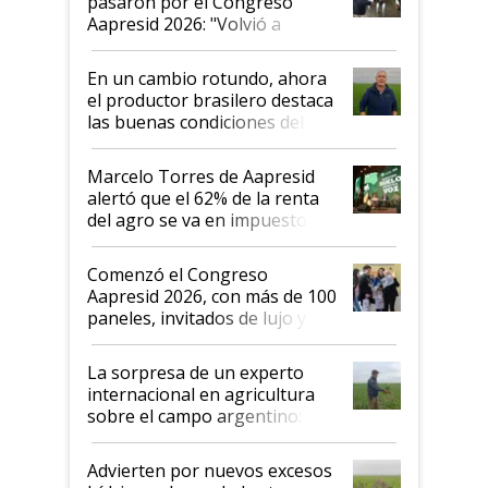
pasaron por el Congreso
Aapresid 2026: "Volvió a
demostrar que hablar del
suelo es hablar de todo el
En un cambio rotundo, ahora
sistema productivo"
el productor brasilero destaca
las buenas condiciones del
agro argentino para invertir:
"Los veo más motivados"
Marcelo Torres de Aapresid
alertó que el 62% de la renta
del agro se va en impuestos:
"No es bueno que en
Argentina se sigan discutiendo
Comenzó el Congreso
las mismas cosas de hace 50
Aapresid 2026, con más de 100
años"
paneles, invitados de lujo y
todas las tendencias
La sorpresa de un experto
internacional en agricultura
sobre el campo argentino:
"Estoy muy impresionado"
Advierten por nuevos excesos