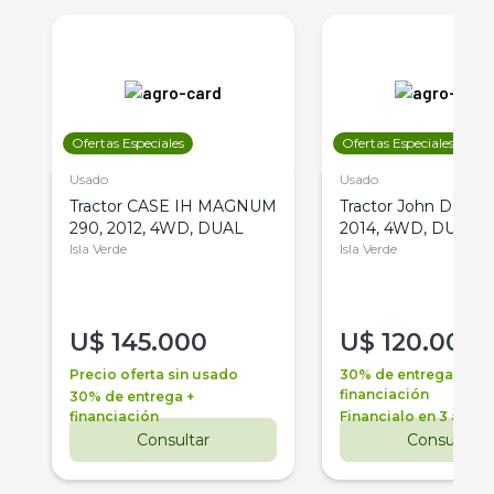
Ofertas Especiales
Ofertas Especiales
Usado
Usado
Tractor CASE IH MAGNUM
Tractor John Deere 
290, 2012, 4WD, DUAL
2014, 4WD, DUAL
Isla Verde
Isla Verde
U$
145.000
U$
120.000
Precio oferta sin usado
30% de entrega +
financiación
30% de entrega +
financiación
Financialo en 3 años
Consultar
Consultar