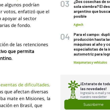
¿Dos cosechas de s
e algunos podrían
sola siembra? El des
r votos, enfatizó que el
argentino que busca
posible
 apoyar al sector
arias de fondo.
Agtech
Para el campo: dupl
producción hasta la
ción de las retenciones
máquinas al año y c
especialistas de la 
tivo que permita
automotriz para logr
ntino.
Maquinarias y vehículos
¡Enterate de tod
exentas de dificultades
.
las novedades!
s que afectan diversas
Ingresá tu e-mail y re
nuestro newsletter
ba mate en Misiones, la
uación en Brasil, que
Suscribirme