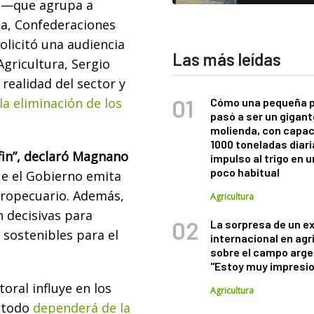
e —que agrupa a
na, Confederaciones
olicitó una audiencia
Las más leídas
Agricultura, Sergio
realidad del sector y
a eliminación de los
Cómo una pequeña 
pasó a ser un gigant
molienda, con capac
1000 toneladas diaria
 fin”, declaró Magnano
impulso al trigo en 
poco habitual
e el Gobierno emita
agropecuario. Además,
Agricultura
 decisivas para
La sorpresa de un e
 sostenibles para el
internacional en agr
sobre el campo arge
"Estoy muy impresi
oral influye en los
Agricultura
 todo
dependerá de la