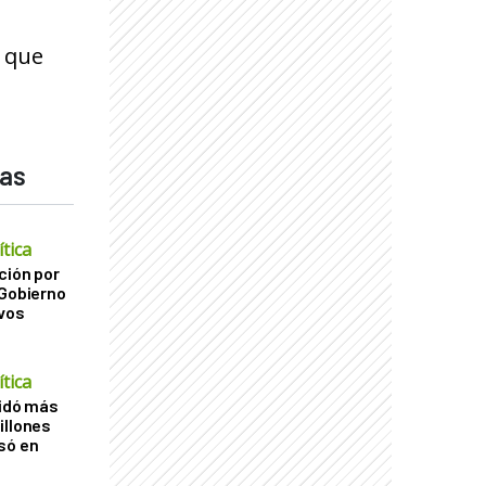
n que
das
tica
ción por
 Gobierno
ivos
tica
uidó más
illones
só en