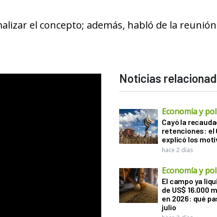
alizar el concepto; además, habló de la reunió
Noticias relaciona
Economía y polí
Cayó la recauda
retenciones: el
explicó los mot
hace 2 días
Economía y polí
El campo ya liq
de US$ 16.000 m
en 2026: qué pa
julio