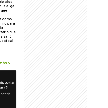
io a los
 que elige
 que
ra como
 hijo para
ix
rtario que
is salió
uesta al
 más
>
istoria
nos?
ocerla