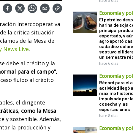
hace 3 días
Economía y polí
El petróleo desp
ración Intercooperativa
harina de soja 
principal produ
e la crítica situación
exportado, y aún
eclamos de la Mesa de
agro aportó casi
cada diez dólare
y News Live
.
sostuvo el lider
un semestre ré
e debe al crédito y la
hace 6 días
normal para el campo”,
Economía y polí
eso fluido al crédito
Récord para el a
actividad llegó 
máximo históri
impulsada por l
ables, el dirigente
cosecha y las
exportaciones
ráticas, como la Mesa
hace 8 días
te y sostenible. Además,
tar la producción y
Economía y polí