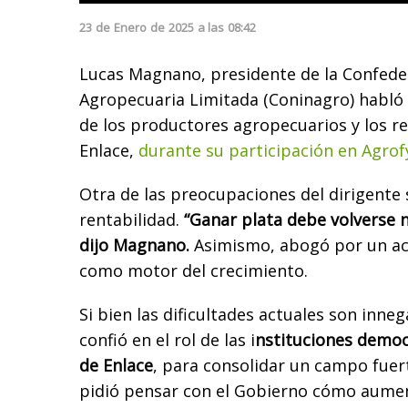
23
de
Enero
de
2025
a las
08:42
Lucas Magnano, presidente de la Confede
Agropecuaria Limitada (Coninagro) habló d
de los productores agropecuarios y los r
Enlace,
durante su participación en Agrof
Otra de las preocupaciones del dirigente s
rentabilidad.
“Ganar plata debe volverse 
dijo Magnano.
Asimismo, abogó por un acc
como motor del crecimiento.
Si bien las dificultades actuales son inneg
confió en el rol de las i
nstituciones democ
de Enlace
, para consolidar un campo fuer
pidió pensar con el Gobierno cómo aumen