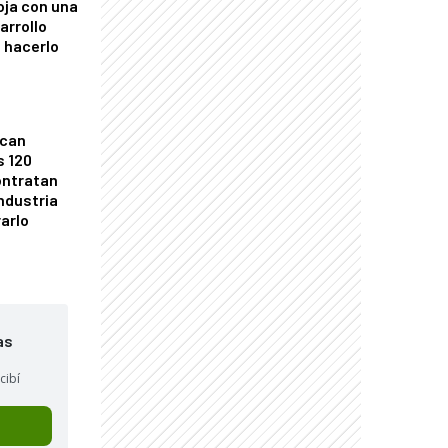
oja con una
arrollo
 hacerlo
ican
s 120
ontratan
industria
arlo
as
cibí