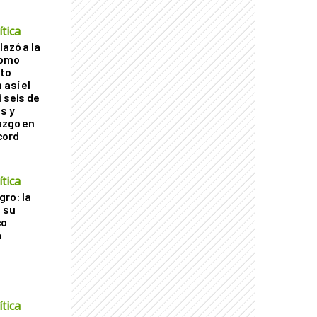
tica
lazó a la
como
cto
 así el
 seis de
s y
azgo en
cord
tica
gro: la
a su
co
a
tica