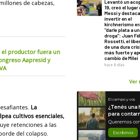
Levantó un acop
 millones de cabezas,
19, creó el lugar
Messi y destaca
invertir en el
kirchnerismo e
"darle plata a un
droga": Juan Fél
Rossetti, el libe
de una dura cris
 el productor fuera un
más fuerte y ap
cambio de Milei
Congreso Aapresid y
hace 8 días
CVA
Ver
El campo y vos
desafiantes.
La
¿Tenés una h
para contar
pea cultivos esenciales,
Queremos con
uye retenciones a las
borde del colapso.
Escribinos