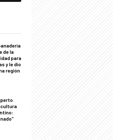
panadería
e de la
idad para
s y le dio
una región
xperto
icultura
ntino:
onado"