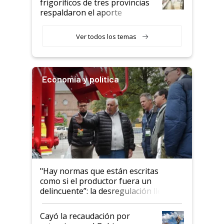
frigoríficos de tres provincias
descalificaban, yo seguí
respaldaron el aporte
haciendo currículum"
obligatorio
Ver todos los temas
Economía y política
"Hay normas que están escritas
como si el productor fuera un
delincuente”: la desregulación llegó
al Congreso Aapresid y hasta se
habló del financiamiento al IPCVA
Cayó la recaudación por