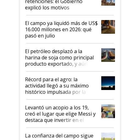
retenciones: el Gobierno
explicó los motivos
El campo ya liquidó más de US$
16.000 millones en 2026: qué
pasó en julio
El petróleo desplazó a la
harina de soja como principal
producto exportado, y aún así
el agro aportó casi seis de cada
diez dólares y sostuvo el
Récord para el agro: la
liderazgo en un semestre
actividad llegó a su máximo
récord
histórico impulsada por la
cosecha y las exportaciones
Levantó un acopio a los 19,
creó el lugar que elige Messi y
destaca que invertir en el
kirchnerismo era como "darle
plata a un hijo para droga":
La confianza del campo sigue
Juan Félix Rossetti, el libertario