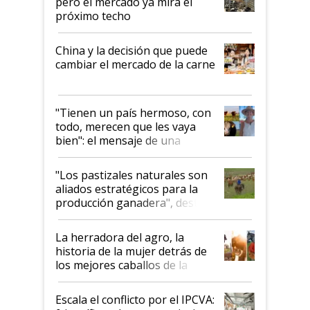
pero el mercado ya mira el
próximo techo
China y la decisión que puede
cambiar el mercado de la carne
"Tienen un país hermoso, con
todo, merecen que les vaya
bien": el mensaje de una
ganadera uruguaya sobre las
oportunidades que se abren
"Los pastizales naturales son
para el agro en Argentina, con
aliados estratégicos para la
foco en la carne
producción ganadera", destaca
la iniciativa que ya reúne a 46
establecimientos en Argentina
La herradora del agro, la
historia de la mujer detrás de
los mejores caballos de la
Argentina y los mitos que
todavía hacen sufrir a estos
Escala el conflicto por el IPCVA:
animales: "Mientras me