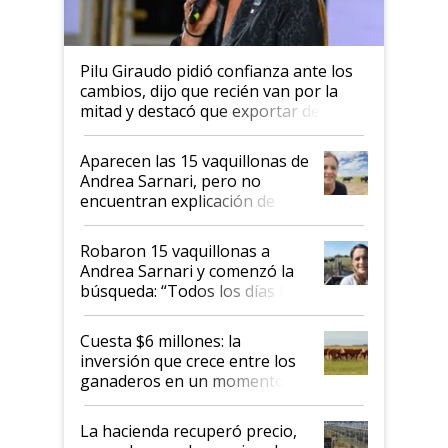
Pilu Giraudo pidió confianza ante los
cambios, dijo que recién van por la
mitad y destacó que exportar dejó de
ser "para unos pocos": "Tenemos un
mandato muy claro del gobierno
Aparecen las 15 vaquillonas de
nacional"
Andrea Sarnari, pero no
encuentran explicación de
cómo llegaron allí
Robaron 15 vaquillonas a
Andrea Sarnari y comenzó la
búsqueda: “Todos los días le
toca a algún productor”
Cuesta $6 millones: la
inversión que crece entre los
ganaderos en un momento
histórico para la actividad
La hacienda recuperó precio,