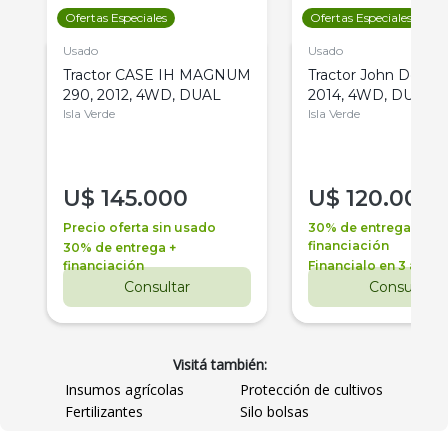
Ofertas Especiales
Ofertas Especiales
Usado
Usado
Tractor CASE IH MAGNUM
Tractor John Deere 
290, 2012, 4WD, DUAL
2014, 4WD, DUAL
Isla Verde
Isla Verde
U$
145.000
U$
120.000
Precio oferta sin usado
30% de entrega +
financiación
30% de entrega +
financiación
Financialo en 3 años
Consultar
Consultar
Visitá también:
Insumos agrícolas
Protección de cultivos
Fertilizantes
Silo bolsas