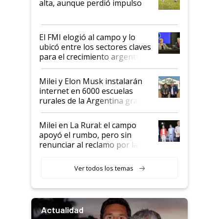
alta, aunque perdió impulso
que de una dura crisis salió
más fuerte y apuesta al cambio
de Milei
El FMI elogió al campo y lo
ubicó entre los sectores claves
para el crecimiento argentino
Milei y Elon Musk instalarán
internet en 6000 escuelas
rurales de la Argentina gracias
a un acuerdo con Starlink
Milei en La Rural: el campo
apoyó el rumbo, pero sin
renunciar al reclamo por las
retenciones
Ver todos los temas
Actualidad