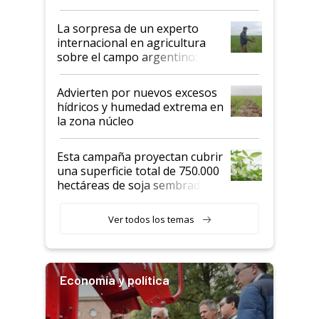
todas las tendencias
La sorpresa de un experto
internacional en agricultura
sobre el campo argentino:
"Estoy muy impresionado"
Advierten por nuevos excesos
hídricos y humedad extrema en
la zona núcleo
Esta campaña proyectan cubrir
una superficie total de 750.000
hectáreas de soja sembradas
con una nueva generación de
variedades que marcan un
Ver todos los temas
salto tecnológico en genética y
rendimiento
Economía y política