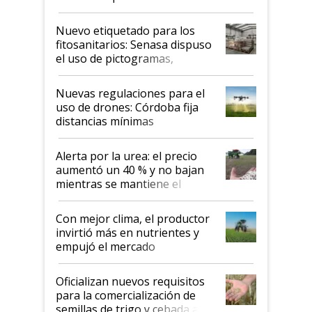
productividad en la campaña
fina
Nuevo etiquetado para los
fitosanitarios: Senasa dispuso
el uso de pictogramas,
palabras de advertencia e
indicaciones
Nuevas regulaciones para el
uso de drones: Córdoba fija
distancias mínimas
Alerta por la urea: el precio
aumentó un 40 % y no bajan
mientras se mantiene el
conflicto en Medio Oriente
Con mejor clima, el productor
invirtió más en nutrientes y
empujó el mercado
Oficializan nuevos requisitos
para la comercialización de
semillas de trigo y cebada a