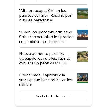
tornado
“Alta preocupación” en los
puertos del Gran Rosario por
buques parados: el
funcionamiento de las
exportadoras en tensión tras
Suben los biocombustibles: el
la medida de fuerza de los
Gobierno actualizó los precios
prácticos
del biodiésel y el bioetanol
Nuevo aumento para los
trabajadores rurales: cuánto
cobrará un peón desde julio
Bioinsumos, Aapresid y la
startup que hace rebrotar los
cultivos
Ver todos los temas