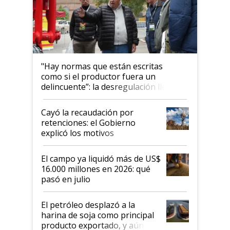
"Hay normas que están escritas
como si el productor fuera un
delincuente”: la desregulación llegó
al Congreso Aapresid y hasta se
habló del financiamiento al IPCVA
Cayó la recaudación por
retenciones: el Gobierno
explicó los motivos
El campo ya liquidó más de US$
16.000 millones en 2026: qué
pasó en julio
El petróleo desplazó a la
harina de soja como principal
producto exportado, y aún así