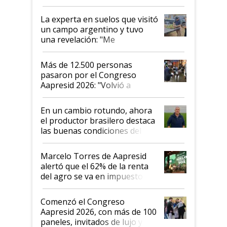
el lote
La experta en suelos que visitó
un campo argentino y tuvo
una revelación: "Me
impresionó mucho"
Más de 12.500 personas
pasaron por el Congreso
Aapresid 2026: "Volvió a
demostrar que hablar del
suelo es hablar de todo el
En un cambio rotundo, ahora
sistema productivo"
el productor brasilero destaca
las buenas condiciones del
agro argentino para invertir:
"Los veo más motivados"
Marcelo Torres de Aapresid
alertó que el 62% de la renta
del agro se va en impuestos:
"No es bueno que en
Argentina se sigan discutiendo
Comenzó el Congreso
las mismas cosas de hace 50
Aapresid 2026, con más de 100
años"
paneles, invitados de lujo y