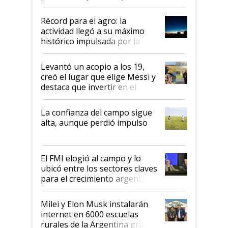
el agro aportó casi seis de cada
diez dólares y sostuvo el
Récord para el agro: la
liderazgo en un semestre
actividad llegó a su máximo
récord
histórico impulsada por la
cosecha y las exportaciones
Levantó un acopio a los 19,
creó el lugar que elige Messi y
destaca que invertir en el
kirchnerismo era como "darle
plata a un hijo para droga":
La confianza del campo sigue
Juan Félix Rossetti, el libertario
alta, aunque perdió impulso
que de una dura crisis salió
más fuerte y apuesta al cambio
de Milei
El FMI elogió al campo y lo
ubicó entre los sectores claves
para el crecimiento argentino
Milei y Elon Musk instalarán
internet en 6000 escuelas
rurales de la Argentina gracias