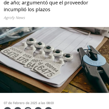
de año; argumentó que el proveedor
incumplió los plazos
Agrofy News
07
de
Febrero
de
2025
a las
08:03