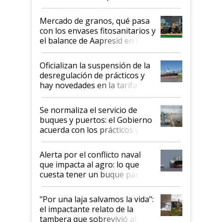
Mercado de granos, qué pasa
con los envases fitosanitarios y
el balance de Aapresid en La
Posta
Oficializan la suspensión de la
desregulación de prácticos y
hay novedades en la tarifa de
la hidrovía
Se normaliza el servicio de
buques y puertos: el Gobierno
acuerda con los prácticos y
suspende el decreto de
desregulación
Alerta por el conflicto naval
que impacta al agro: lo que
cuesta tener un buque parado
y el peligro de que Argentina
pase a ser "país sucio"
"Por una laja salvamos la vida":
el impactante relato de la
tambera que sobrevivió al