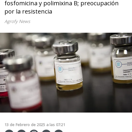
fosfomicina y polimixina B; preocupación
por la resistencia
Agrofy News
13
de
Febrero
de
2025
a las
07:21