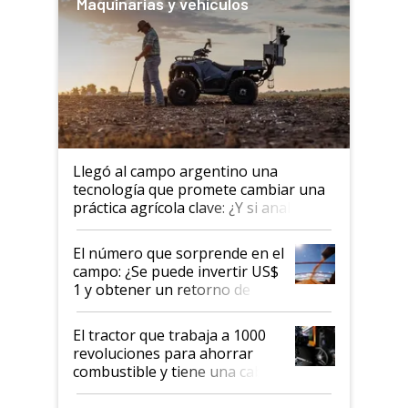
Maquinarias y vehículos
Llegó al campo argentino una
tecnología que promete cambiar una
práctica agrícola clave: ¿Y si analizar
el suelo fuera tan simple como
apretar un botón?
El número que sorprende en el
campo: ¿Se puede invertir US$
1 y obtener un retorno de
hasta US$ 10 en agricultura?
El tractor que trabaja a 1000
revoluciones para ahorrar
combustible y tiene una cabina
que parece una computadora: