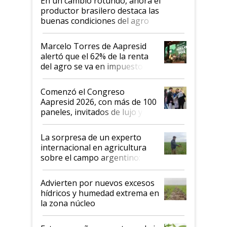
En un cambio rotundo, ahora el
productor brasilero destaca las
buenas condiciones del agro
argentino para invertir: "Los veo
más motivados"
Marcelo Torres de Aapresid
alertó que el 62% de la renta
del agro se va en impuestos:
"No es bueno que en
Argentina se sigan discutiendo
Comenzó el Congreso
las mismas cosas de hace 50
Aapresid 2026, con más de 100
años"
paneles, invitados de lujo y
todas las tendencias
La sorpresa de un experto
internacional en agricultura
sobre el campo argentino:
"Estoy muy impresionado"
Advierten por nuevos excesos
hídricos y humedad extrema en
la zona núcleo