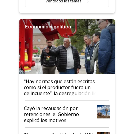
Ver todos los temas
Economía y política
"Hay normas que están escritas
como si el productor fuera un
delincuente”: la desregulación llegó
al Congreso Aapresid y hasta se
habló del financiamiento al IPCVA
Cayó la recaudación por
retenciones: el Gobierno
explicó los motivos