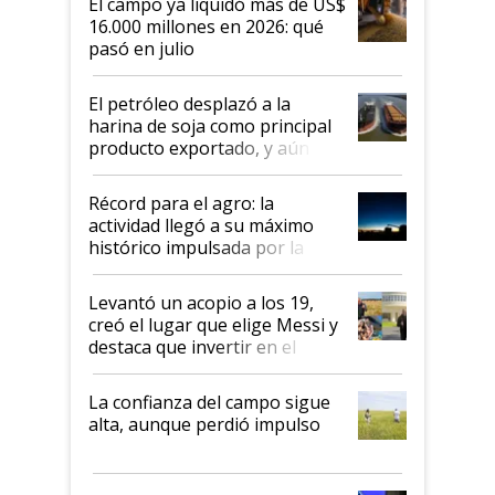
El campo ya liquidó más de US$
16.000 millones en 2026: qué
pasó en julio
El petróleo desplazó a la
harina de soja como principal
producto exportado, y aún así
el agro aportó casi seis de cada
diez dólares y sostuvo el
Récord para el agro: la
liderazgo en un semestre
actividad llegó a su máximo
récord
histórico impulsada por la
cosecha y las exportaciones
Levantó un acopio a los 19,
creó el lugar que elige Messi y
destaca que invertir en el
kirchnerismo era como "darle
plata a un hijo para droga":
La confianza del campo sigue
Juan Félix Rossetti, el libertario
alta, aunque perdió impulso
que de una dura crisis salió
más fuerte y apuesta al cambio
de Milei