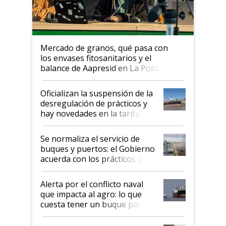
Mercado de granos, qué pasa con
los envases fitosanitarios y el
balance de Aapresid en La Posta
Oficializan la suspensión de la
desregulación de prácticos y
hay novedades en la tarifa de
la hidrovía
Se normaliza el servicio de
buques y puertos: el Gobierno
acuerda con los prácticos y
suspende el decreto de
desregulación
Alerta por el conflicto naval
que impacta al agro: lo que
cuesta tener un buque parado
y el peligro de que Argentina
pase a ser "país sucio"