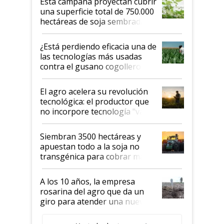
Esta campaña proyectan cubrir
una superficie total de 750.000
hectáreas de soja sembradas
con una nueva generación de
variedades que marcan un
¿Está perdiendo eficacia una de
salto tecnológico en genética y
las tecnologías más usadas
rendimiento
contra el gusano cogollero? El
desafío de una tecnología clave
El agro acelera su revolución
tecnológica: el productor que
no incorpore tecnología "va a
perder el tren"
Siembran 3500 hectáreas y
apuestan todo a la soja no
transgénica para cobrar más
por tonelada: compraron un
semillero
A los 10 años, la empresa
rosarina del agro que da un
giro para atender una nueva
etapa en el agro