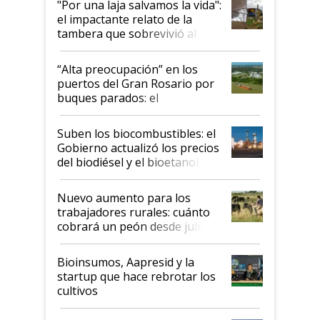
"Por una laja salvamos la vida":
el impactante relato de la
tambera que sobrevivió al
tornado
“Alta preocupación” en los
puertos del Gran Rosario por
buques parados: el
funcionamiento de las
exportadoras en tensión tras
Suben los biocombustibles: el
la medida de fuerza de los
Gobierno actualizó los precios
prácticos
del biodiésel y el bioetanol
Nuevo aumento para los
trabajadores rurales: cuánto
cobrará un peón desde julio
Bioinsumos, Aapresid y la
startup que hace rebrotar los
cultivos