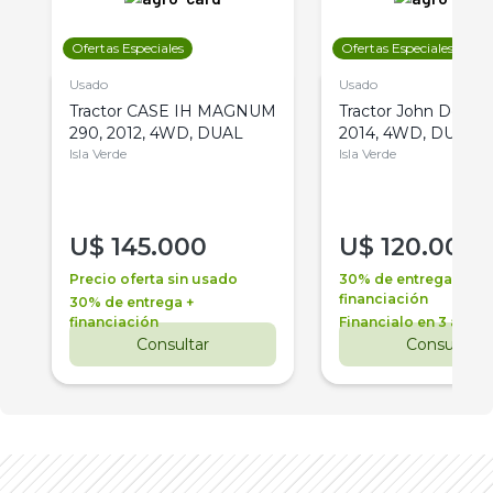
Ofertas Especiales
Ofertas Especiales
Usado
Usado
Tractor CASE IH MAGNUM
Tractor John Deere 
290, 2012, 4WD, DUAL
2014, 4WD, DUAL
Isla Verde
Isla Verde
U$
145.000
U$
120.000
Precio oferta sin usado
30% de entrega +
financiación
30% de entrega +
financiación
Financialo en 3 años
Consultar
Consultar