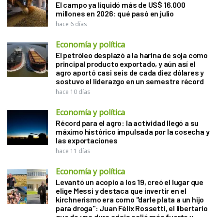
El campo ya liquidó más de US$ 16.000
millones en 2026: qué pasó en julio
hace 6 días
Economía y política
El petróleo desplazó a la harina de soja como
principal producto exportado, y aún así el
agro aportó casi seis de cada diez dólares y
sostuvo el liderazgo en un semestre récord
hace 10 días
Economía y política
Récord para el agro: la actividad llegó a su
máximo histórico impulsada por la cosecha y
las exportaciones
hace 11 días
Economía y política
Levantó un acopio a los 19, creó el lugar que
elige Messi y destaca que invertir en el
kirchnerismo era como "darle plata a un hijo
para droga": Juan Félix Rossetti, el libertario
que de una dura crisis salió más fuerte y