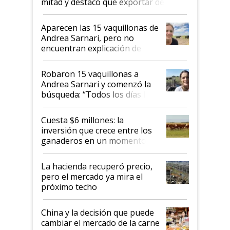
mitad y destacó que exportar dejó de
ser "para unos pocos": "Tenemos un
mandato muy claro del gobierno
Aparecen las 15 vaquillonas de
nacional"
Andrea Sarnari, pero no
encuentran explicación de
cómo llegaron allí
Robaron 15 vaquillonas a
Andrea Sarnari y comenzó la
búsqueda: “Todos los días le
toca a algún productor”
Cuesta $6 millones: la
inversión que crece entre los
ganaderos en un momento
histórico para la actividad
La hacienda recuperó precio,
pero el mercado ya mira el
próximo techo
China y la decisión que puede
cambiar el mercado de la carne