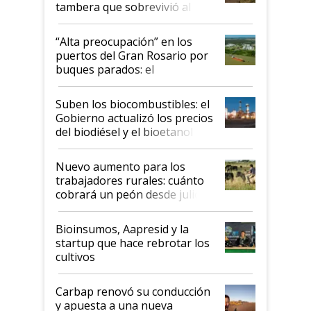
tambera que sobrevivió al
tornado
“Alta preocupación” en los
puertos del Gran Rosario por
buques parados: el
funcionamiento de las
exportadoras en tensión tras
Suben los biocombustibles: el
la medida de fuerza de los
Gobierno actualizó los precios
prácticos
del biodiésel y el bioetanol
Nuevo aumento para los
trabajadores rurales: cuánto
cobrará un peón desde julio
Bioinsumos, Aapresid y la
startup que hace rebrotar los
cultivos
Carbap renovó su conducción
y apuesta a una nueva