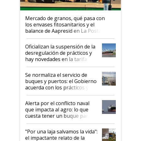
Mercado de granos, qué pasa con
los envases fitosanitarios y el
balance de Aapresid en La Posta
Oficializan la suspensión de la
desregulación de prácticos y
hay novedades en la tarifa de
la hidrovía
Se normaliza el servicio de
buques y puertos: el Gobierno
acuerda con los prácticos y
suspende el decreto de
desregulación
Alerta por el conflicto naval
que impacta al agro: lo que
cuesta tener un buque parado
y el peligro de que Argentina
pase a ser "país sucio"
"Por una laja salvamos la vida":
el impactante relato de la