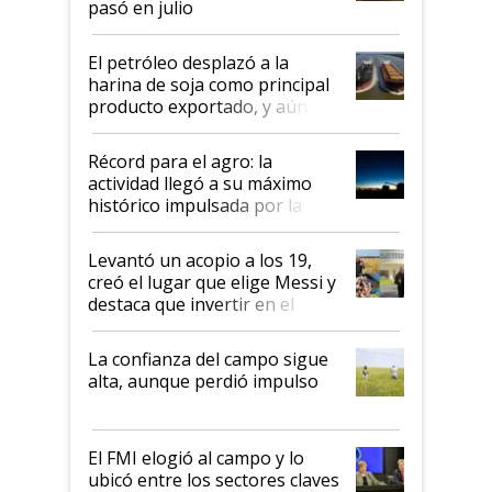
pasó en julio
El petróleo desplazó a la
harina de soja como principal
producto exportado, y aún así
el agro aportó casi seis de cada
diez dólares y sostuvo el
Récord para el agro: la
liderazgo en un semestre
actividad llegó a su máximo
récord
histórico impulsada por la
cosecha y las exportaciones
Levantó un acopio a los 19,
creó el lugar que elige Messi y
destaca que invertir en el
kirchnerismo era como "darle
plata a un hijo para droga":
La confianza del campo sigue
Juan Félix Rossetti, el libertario
alta, aunque perdió impulso
que de una dura crisis salió
más fuerte y apuesta al cambio
de Milei
El FMI elogió al campo y lo
ubicó entre los sectores claves