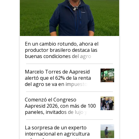
En un cambio rotundo, ahora el
productor brasilero destaca las
buenas condiciones del agro
argentino para invertir: "Los veo
más motivados"
Marcelo Torres de Aapresid
alertó que el 62% de la renta
del agro se va en impuestos:
"No es bueno que en
Argentina se sigan discutiendo
Comenzó el Congreso
las mismas cosas de hace 50
Aapresid 2026, con más de 100
años"
paneles, invitados de lujo y
todas las tendencias
La sorpresa de un experto
internacional en agricultura