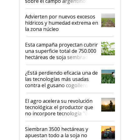
sobre el campo argentino:
"Estoy muy impresionado"
Advierten por nuevos excesos
hídricos y humedad extrema en
la zona núcleo
Esta campaña proyectan cubrir
una superficie total de 750.000
hectáreas de soja sembradas
con una nueva generación de
variedades que marcan un
¿Está perdiendo eficacia una de
salto tecnológico en genética y
las tecnologías más usadas
rendimiento
contra el gusano cogollero? El
desafío de una tecnología clave
El agro acelera su revolución
tecnológica: el productor que
no incorpore tecnología "va a
perder el tren"
Siembran 3500 hectáreas y
apuestan todo a la soja no