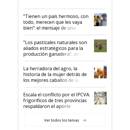
"Tienen un país hermoso, con
todo, merecen que les vaya
bien": el mensaje de una
ganadera uruguaya sobre las
oportunidades que se abren
"Los pastizales naturales son
para el agro en Argentina, con
aliados estratégicos para la
foco en la carne
producción ganadera", destaca
la iniciativa que ya reúne a 46
establecimientos en Argentina
La herradora del agro, la
historia de la mujer detrás de
los mejores caballos de la
Argentina y los mitos que
todavía hacen sufrir a estos
Escala el conflicto por el IPCVA:
animales: "Mientras me
frigoríficos de tres provincias
descalificaban, yo seguí
respaldaron el aporte
haciendo currículum"
obligatorio
Ver todos los temas