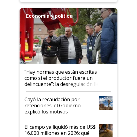
Economía y política
"Hay normas que están escritas
como si el productor fuera un
delincuente”: la desregulación llegó
al Congreso Aapresid y hasta se
habló del financiamiento al IPCVA
Cayó la recaudación por
retenciones: el Gobierno
explicó los motivos
El campo ya liquidó más de US$
16.000 millones en 2026: qué