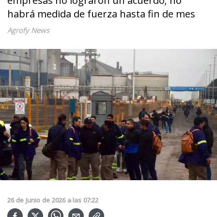
empresas no lograron un acuerdo; no
habrá medida de fuerza hasta fin de mes
Agrofy News
26
de
Junio
de
2026
a las
07:22