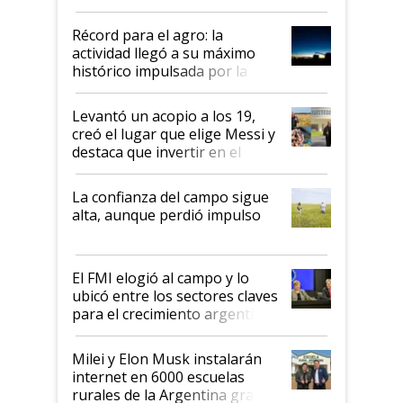
el agro aportó casi seis de cada
diez dólares y sostuvo el
Récord para el agro: la
liderazgo en un semestre
actividad llegó a su máximo
récord
histórico impulsada por la
cosecha y las exportaciones
Levantó un acopio a los 19,
creó el lugar que elige Messi y
destaca que invertir en el
kirchnerismo era como "darle
plata a un hijo para droga":
La confianza del campo sigue
Juan Félix Rossetti, el libertario
alta, aunque perdió impulso
que de una dura crisis salió
más fuerte y apuesta al cambio
de Milei
El FMI elogió al campo y lo
ubicó entre los sectores claves
para el crecimiento argentino
Milei y Elon Musk instalarán
internet en 6000 escuelas
rurales de la Argentina gracias