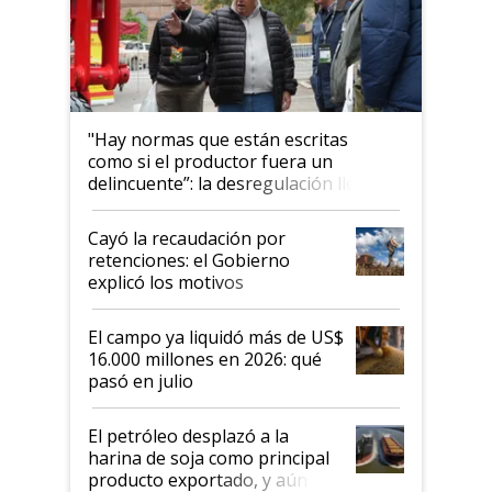
"Hay normas que están escritas
como si el productor fuera un
delincuente”: la desregulación llegó
al Congreso Aapresid y hasta se
habló del financiamiento al IPCVA
Cayó la recaudación por
retenciones: el Gobierno
explicó los motivos
El campo ya liquidó más de US$
16.000 millones en 2026: qué
pasó en julio
El petróleo desplazó a la
harina de soja como principal
producto exportado, y aún así