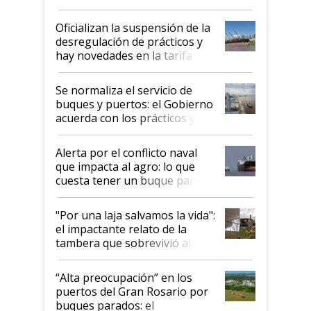
Oficializan la suspensión de la
desregulación de prácticos y
hay novedades en la tarifa de
la hidrovía
Se normaliza el servicio de
buques y puertos: el Gobierno
acuerda con los prácticos y
suspende el decreto de
desregulación
Alerta por el conflicto naval
que impacta al agro: lo que
cuesta tener un buque parado
y el peligro de que Argentina
pase a ser "país sucio"
"Por una laja salvamos la vida":
el impactante relato de la
tambera que sobrevivió al
tornado
“Alta preocupación” en los
puertos del Gran Rosario por
buques parados: el