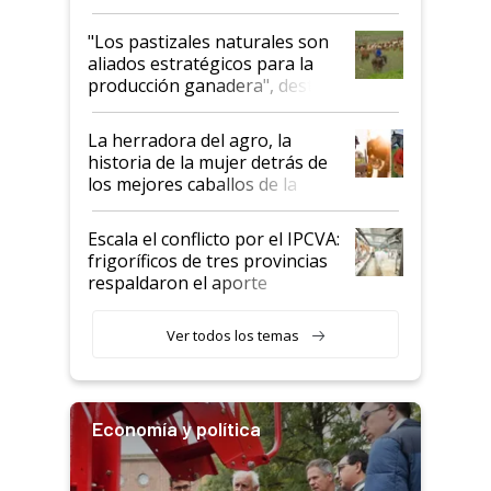
ganadera uruguaya sobre las
oportunidades que se abren
"Los pastizales naturales son
para el agro en Argentina, con
aliados estratégicos para la
foco en la carne
producción ganadera", destaca
la iniciativa que ya reúne a 46
establecimientos en Argentina
La herradora del agro, la
historia de la mujer detrás de
los mejores caballos de la
Argentina y los mitos que
todavía hacen sufrir a estos
Escala el conflicto por el IPCVA:
animales: "Mientras me
frigoríficos de tres provincias
descalificaban, yo seguí
respaldaron el aporte
haciendo currículum"
obligatorio
Ver todos los temas
Economía y política