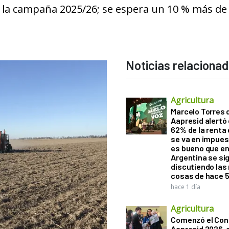
a la campaña 2025/26; se espera un 10 % más de
Noticias relaciona
Agricultura
Marcelo Torres 
Aapresid alertó 
62% de la renta 
se va en impues
es bueno que e
Argentina se si
discutiendo la
cosas de hace 
hace 1 día
Agricultura
Comenzó el Con
Aapresid 2026,