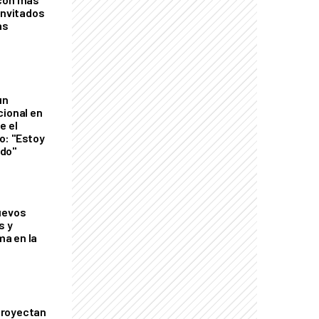
invitados
as
un
cional en
e el
o: "Estoy
do"
uevos
s y
a en la
proyectan