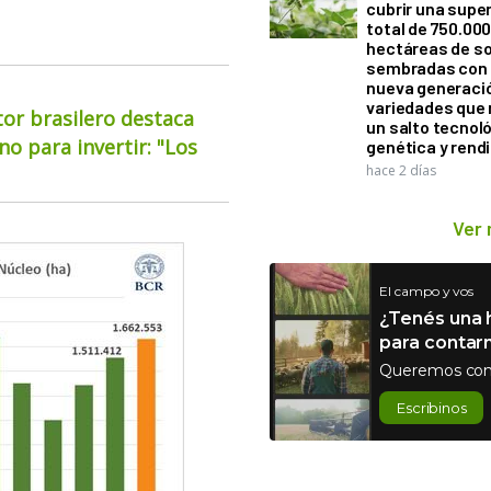
cubrir una super
total de 750.00
hectáreas de so
sembradas con
nueva generaci
variedades que
or brasilero destaca
un salto tecnol
o para invertir: "Los
genética y rend
hace 2 días
Ver
El campo y vos
¿Tenés una h
para contar
Queremos con
Escribinos