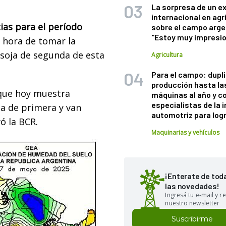
La sorpresa de un e
internacional en agr
ias para el período
sobre el campo arge
"Estoy muy impresi
a hora de tomar la
 soja de segunda de esta
Agricultura
Para el campo: dupl
producción hasta la
, que hoy muestra
máquinas al año y c
especialistas de la 
ja de primera y van
automotriz para logr
ó la BCR.
Maquinarias y vehículos
¡Enterate de tod
las novedades!
Ingresá tu e-mail y re
nuestro newsletter
Suscribirme