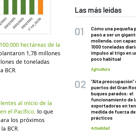
Las más leídas
Cómo una pequeña 
pasó a ser un gigant
molienda, con capac
00.000 hectáreas de la
1000 toneladas diaria
lantaron 1,78 millones
impulso al trigo en 
poco habitual
llones de toneladas
la BCR.
Agricultura
“Alta preocupación” 
puertos del Gran Ros
buques parados: el
funcionamiento de l
entes al inicio de la
exportadoras en ten
en el Pacífico,
lo que
medida de fuerza de
prácticos
 para los próximos
 la BCR.
Actualidad