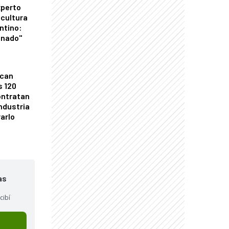
xperto
icultura
ntino:
onado"
ican
s 120
ontratan
industria
arlo
as
cibí