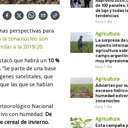
de 100 paneles, 
de lujo y todas l
tendencias
hace 1 día
nas perspectivas para
Agricultura
a la zona núcleo son
La sorpresa de 
experto interna
ilar a la 2019/20.
agricultura sobr
campo argentin
estacó que habrá un
10 %
muy impresiona
hace 1 día
.
“Se parte de una base
genes satelitales, que
Agricultura
 que las que se habían
Advierten por n
excesos hídrico
humedad extrem
zona núcleo
Meteorológico Nacional
hace 1 día
ultivo con humedad.
De
Agricultura
 cereal de invierno.
Esta campaña 