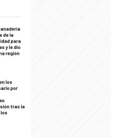
panadería
e de la
idad para
s y le dio
una región
en los
ario por
as
sión tras la
 los