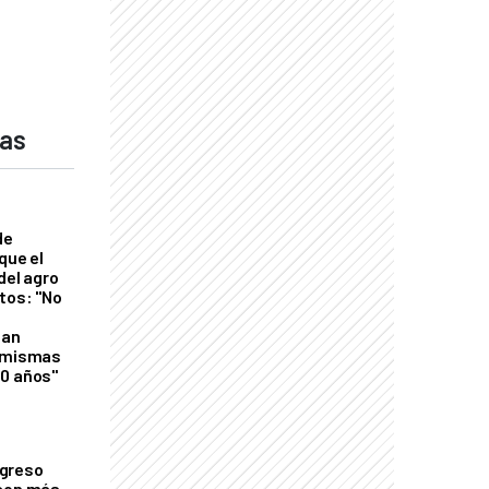
das
de
que el
del agro
tos: "No
n
gan
s mismas
50 años"
greso
 con más