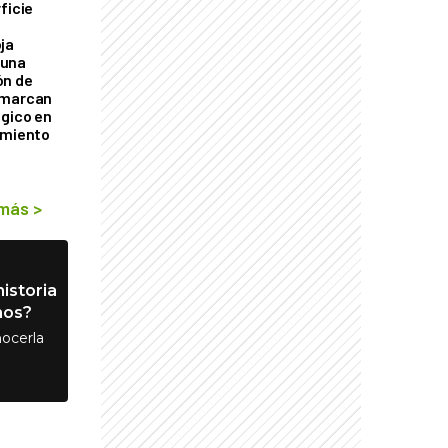
ficie
0
ja
 una
ón de
 marcan
ógico en
imiento
 más
>
istoria
nos?
ocerla