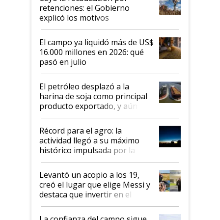
retenciones: el Gobierno
explicó los motivos
El campo ya liquidó más de US$
16.000 millones en 2026: qué
pasó en julio
El petróleo desplazó a la
harina de soja como principal
producto exportado, y aún así
el agro aportó casi seis de cada
diez dólares y sostuvo el
Récord para el agro: la
liderazgo en un semestre
actividad llegó a su máximo
récord
histórico impulsada por la
cosecha y las exportaciones
Levantó un acopio a los 19,
creó el lugar que elige Messi y
destaca que invertir en el
kirchnerismo era como "darle
plata a un hijo para droga":
La confianza del campo sigue