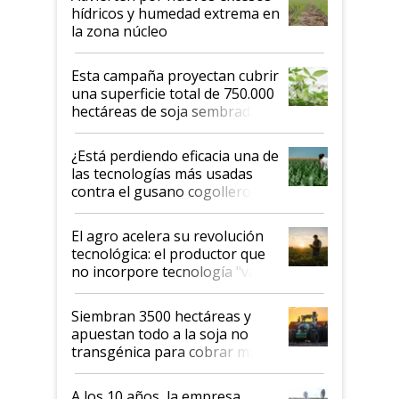
hídricos y humedad extrema en
la zona núcleo
Esta campaña proyectan cubrir
una superficie total de 750.000
hectáreas de soja sembradas
con una nueva generación de
variedades que marcan un
¿Está perdiendo eficacia una de
salto tecnológico en genética y
las tecnologías más usadas
rendimiento
contra el gusano cogollero? El
desafío de una tecnología clave
El agro acelera su revolución
tecnológica: el productor que
no incorpore tecnología "va a
perder el tren"
Siembran 3500 hectáreas y
apuestan todo a la soja no
transgénica para cobrar más
por tonelada: compraron un
semillero
A los 10 años, la empresa