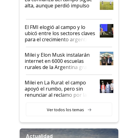
Juan Félix Rossetti, el libertario
alta, aunque perdió impulso
que de una dura crisis salió
más fuerte y apuesta al cambio
de Milei
El FMI elogió al campo y lo
ubicó entre los sectores claves
para el crecimiento argentino
Milei y Elon Musk instalarán
internet en 6000 escuelas
rurales de la Argentina gracias
a un acuerdo con Starlink
Milei en La Rural: el campo
apoyó el rumbo, pero sin
renunciar al reclamo por las
retenciones
Ver todos los temas
Actualidad