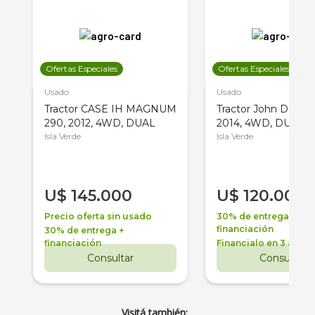
Ofertas Especiales
Ofertas Especiales
Usado
Usado
Tractor CASE IH MAGNUM
Tractor John Deere 
290, 2012, 4WD, DUAL
2014, 4WD, DUAL
Isla Verde
Isla Verde
U$
145.000
U$
120.000
Precio oferta sin usado
30% de entrega +
financiación
30% de entrega +
financiación
Financialo en 3 años
Consultar
Consultar
Visitá también: