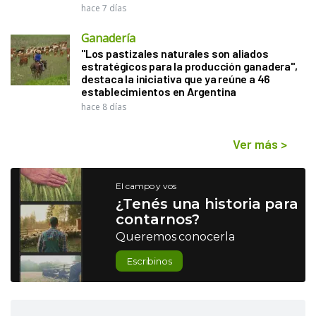
hace 7 días
Ganadería
"Los pastizales naturales son aliados
estratégicos para la producción ganadera",
destaca la iniciativa que ya reúne a 46
establecimientos en Argentina
hace 8 días
Ver más
>
El campo y vos
¿Tenés una historia para
contarnos?
Queremos conocerla
Escribinos