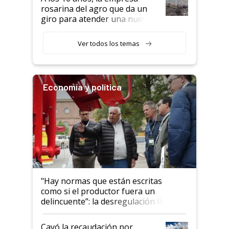
rosarina del agro que da un
giro para atender una nueva
etapa en el agro
Ver todos los temas
Economía y política
"Hay normas que están escritas
como si el productor fuera un
delincuente”: la desregulación llegó
al Congreso Aapresid y hasta se
habló del financiamiento al IPCVA
Cayó la recaudación por