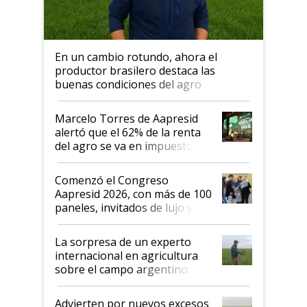
En un cambio rotundo, ahora el
productor brasilero destaca las
buenas condiciones del agro
argentino para invertir: "Los veo
más motivados"
Marcelo Torres de Aapresid
alertó que el 62% de la renta
del agro se va en impuestos:
"No es bueno que en
Argentina se sigan discutiendo
Comenzó el Congreso
las mismas cosas de hace 50
Aapresid 2026, con más de 100
años"
paneles, invitados de lujo y
todas las tendencias
La sorpresa de un experto
internacional en agricultura
sobre el campo argentino:
"Estoy muy impresionado"
Advierten por nuevos excesos