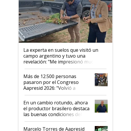
La experta en suelos que visitó un
campo argentino y tuvo una
revelación: "Me impresionó mucho"
Más de 12.500 personas
pasaron por el Congreso
Aapresid 2026: "Volvió a
demostrar que hablar del
suelo es hablar de todo el
En un cambio rotundo, ahora
sistema productivo"
el productor brasilero destaca
las buenas condiciones del
agro argentino para invertir:
"Los veo más motivados"
Marcelo Torres de Aapresid