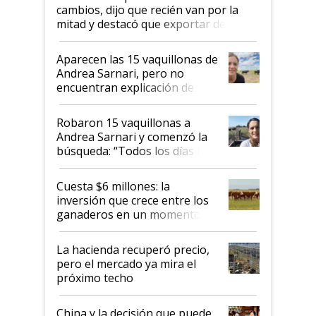
cambios, dijo que recién van por la
mitad y destacó que exportar dejó de
ser "para unos pocos": "Tenemos un
mandato muy claro del gobierno
Aparecen las 15 vaquillonas de
nacional"
Andrea Sarnari, pero no
encuentran explicación de
cómo llegaron allí
Robaron 15 vaquillonas a
Andrea Sarnari y comenzó la
búsqueda: “Todos los días le
toca a algún productor”
Cuesta $6 millones: la
inversión que crece entre los
ganaderos en un momento
histórico para la actividad
La hacienda recuperó precio,
pero el mercado ya mira el
próximo techo
China y la decisión que puede