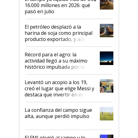
16.000 millones en 2026: qué
pasó en julio
El petróleo desplazó a la
harina de soja como principal
producto exportado, y aún así
el agro aportó casi seis de cada
diez dólares y sostuvo el
Récord para el agro: la
liderazgo en un semestre
actividad llegó a su máximo
récord
histórico impulsada por la
cosecha y las exportaciones
Levantó un acopio a los 19,
creó el lugar que elige Messi y
destaca que invertir en el
kirchnerismo era como "darle
plata a un hijo para droga":
La confianza del campo sigue
Juan Félix Rossetti, el libertario
alta, aunque perdió impulso
que de una dura crisis salió
más fuerte y apuesta al cambio
de Milei
El FMI elogió al campo y lo