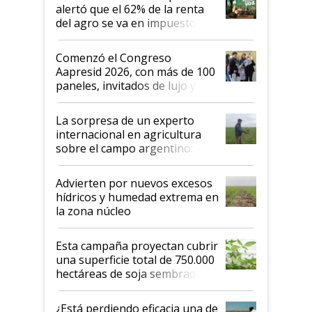
alertó que el 62% de la renta
del agro se va en impuestos:
"No es bueno que en
Argentina se sigan discutiendo
Comenzó el Congreso
las mismas cosas de hace 50
Aapresid 2026, con más de 100
años"
paneles, invitados de lujo y
todas las tendencias
La sorpresa de un experto
internacional en agricultura
sobre el campo argentino:
"Estoy muy impresionado"
Advierten por nuevos excesos
hídricos y humedad extrema en
la zona núcleo
Esta campaña proyectan cubrir
una superficie total de 750.000
hectáreas de soja sembradas
con una nueva generación de
variedades que marcan un
¿Está perdiendo eficacia una de