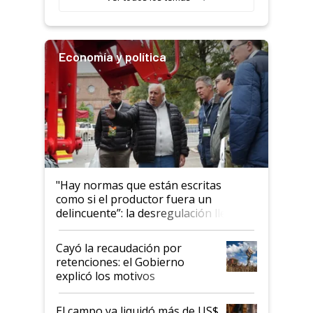
Economía y política
"Hay normas que están escritas
como si el productor fuera un
delincuente”: la desregulación llegó
al Congreso Aapresid y hasta se
habló del financiamiento al IPCVA
Cayó la recaudación por
retenciones: el Gobierno
explicó los motivos
El campo ya liquidó más de US$