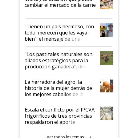
cambiar el mercado de la carne
"Tienen un país hermoso, con
todo, merecen que les vaya
bien": el mensaje de una
ganadera uruguaya sobre las
oportunidades que se abren
"Los pastizales naturales son
para el agro en Argentina, con
aliados estratégicos para la
foco en la carne
producción ganadera", destaca
la iniciativa que ya reúne a 46
establecimientos en Argentina
La herradora del agro, la
historia de la mujer detrás de
los mejores caballos de la
Argentina y los mitos que
todavía hacen sufrir a estos
Escala el conflicto por el IPCVA:
animales: "Mientras me
frigoríficos de tres provincias
descalificaban, yo seguí
respaldaron el aporte
haciendo currículum"
obligatorio
Ver todos los temas