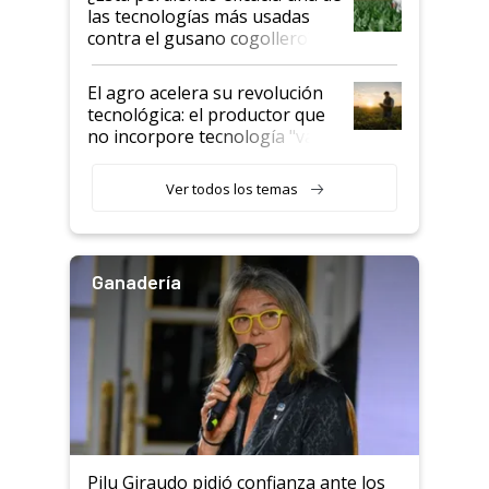
salto tecnológico en genética y
las tecnologías más usadas
rendimiento
contra el gusano cogollero? El
desafío de una tecnología clave
El agro acelera su revolución
tecnológica: el productor que
no incorpore tecnología "va a
perder el tren"
Ver todos los temas
Ganadería
Pilu Giraudo pidió confianza ante los