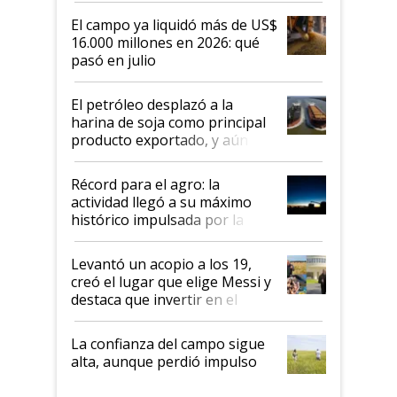
El campo ya liquidó más de US$
16.000 millones en 2026: qué
pasó en julio
El petróleo desplazó a la
harina de soja como principal
producto exportado, y aún así
el agro aportó casi seis de cada
diez dólares y sostuvo el
Récord para el agro: la
liderazgo en un semestre
actividad llegó a su máximo
récord
histórico impulsada por la
cosecha y las exportaciones
Levantó un acopio a los 19,
creó el lugar que elige Messi y
destaca que invertir en el
kirchnerismo era como "darle
plata a un hijo para droga":
La confianza del campo sigue
Juan Félix Rossetti, el libertario
alta, aunque perdió impulso
que de una dura crisis salió
más fuerte y apuesta al cambio