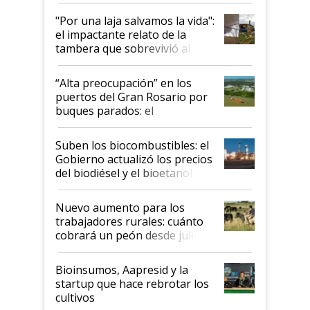
y el peligro de que Argentina
pase a ser "país sucio"
"Por una laja salvamos la vida":
el impactante relato de la
tambera que sobrevivió al
tornado
“Alta preocupación” en los
puertos del Gran Rosario por
buques parados: el
funcionamiento de las
exportadoras en tensión tras
Suben los biocombustibles: el
la medida de fuerza de los
Gobierno actualizó los precios
prácticos
del biodiésel y el bioetanol
Nuevo aumento para los
trabajadores rurales: cuánto
cobrará un peón desde julio
Bioinsumos, Aapresid y la
startup que hace rebrotar los
cultivos