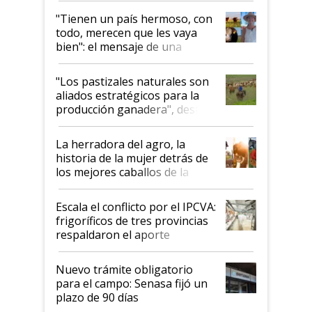
"Tienen un país hermoso, con
todo, merecen que les vaya
bien": el mensaje de una
ganadera uruguaya sobre las
oportunidades que se abren
"Los pastizales naturales son
para el agro en Argentina, con
aliados estratégicos para la
foco en la carne
producción ganadera", destaca
la iniciativa que ya reúne a 46
establecimientos en Argentina
La herradora del agro, la
historia de la mujer detrás de
los mejores caballos de la
Argentina y los mitos que
todavía hacen sufrir a estos
Escala el conflicto por el IPCVA:
animales: "Mientras me
frigoríficos de tres provincias
descalificaban, yo seguí
respaldaron el aporte
haciendo currículum"
obligatorio
Nuevo trámite obligatorio
para el campo: Senasa fijó un
plazo de 90 días