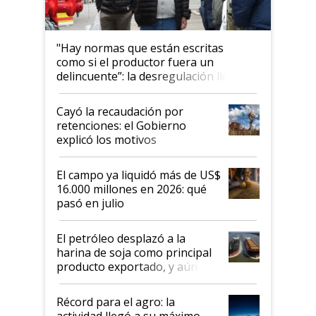
"Hay normas que están escritas
como si el productor fuera un
delincuente”: la desregulación llegó
al Congreso Aapresid y hasta se
habló del financiamiento al IPCVA
Cayó la recaudación por
retenciones: el Gobierno
explicó los motivos
El campo ya liquidó más de US$
16.000 millones en 2026: qué
pasó en julio
El petróleo desplazó a la
harina de soja como principal
producto exportado, y aún así
el agro aportó casi seis de cada
diez dólares y sostuvo el
Récord para el agro: la
liderazgo en un semestre
actividad llegó a su máximo