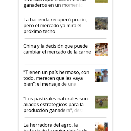
ganaderos en un momento
histórico para la actividad
La hacienda recuperó precio,
pero el mercado ya mira el
próximo techo
China y la decisión que puede
cambiar el mercado de la carne
"Tienen un país hermoso, con
todo, merecen que les vaya
bien": el mensaje de una
ganadera uruguaya sobre las
oportunidades que se abren
"Los pastizales naturales son
para el agro en Argentina, con
aliados estratégicos para la
foco en la carne
producción ganadera", destaca
la iniciativa que ya reúne a 46
establecimientos en Argentina
La herradora del agro, la
historia de la mujer detrás de