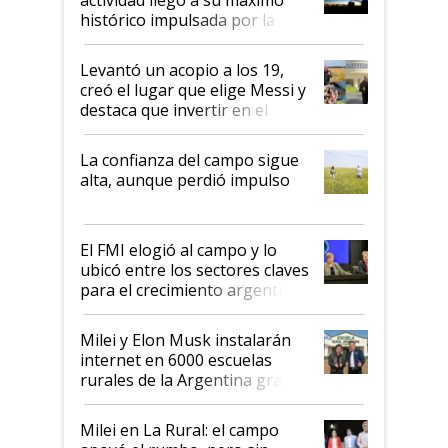
récord
histórico impulsada por la
cosecha y las exportaciones
Levantó un acopio a los 19,
creó el lugar que elige Messi y
destaca que invertir en el
kirchnerismo era como "darle
plata a un hijo para droga":
La confianza del campo sigue
Juan Félix Rossetti, el libertario
alta, aunque perdió impulso
que de una dura crisis salió
más fuerte y apuesta al cambio
de Milei
El FMI elogió al campo y lo
ubicó entre los sectores claves
para el crecimiento argentino
Milei y Elon Musk instalarán
internet en 6000 escuelas
rurales de la Argentina gracias
a un acuerdo con Starlink
Milei en La Rural: el campo