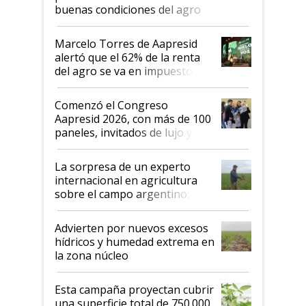
buenas condiciones del agro
argentino para invertir: "Los veo
más motivados"
Marcelo Torres de Aapresid
alertó que el 62% de la renta
del agro se va en impuestos:
"No es bueno que en
Argentina se sigan discutiendo
Comenzó el Congreso
las mismas cosas de hace 50
Aapresid 2026, con más de 100
años"
paneles, invitados de lujo y
todas las tendencias
La sorpresa de un experto
internacional en agricultura
sobre el campo argentino:
"Estoy muy impresionado"
Advierten por nuevos excesos
hídricos y humedad extrema en
la zona núcleo
Esta campaña proyectan cubrir
una superficie total de 750.000