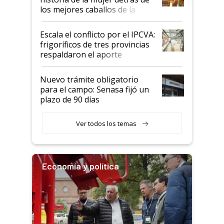
los mejores caballos de la
Argentina y los mitos que
todavía hacen sufrir a estos
Escala el conflicto por el IPCVA:
animales: "Mientras me
frigoríficos de tres provincias
descalificaban, yo seguí
respaldaron el aporte
haciendo currículum"
obligatorio
Nuevo trámite obligatorio
para el campo: Senasa fijó un
plazo de 90 días
Ver todos los temas
Economía y política