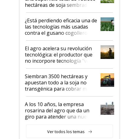
hectáreas de soja sembradas
con una nueva generación de
variedades que marcan un
¿Está perdiendo eficacia una de
salto tecnológico en genética y
las tecnologías más usadas
rendimiento
contra el gusano cogollero? El
desafío de una tecnología clave
El agro acelera su revolución
tecnológica: el productor que
no incorpore tecnología "va a
perder el tren"
Siembran 3500 hectáreas y
apuestan todo a la soja no
transgénica para cobrar más
por tonelada: compraron un
semillero
A los 10 años, la empresa
rosarina del agro que da un
giro para atender una nueva
etapa en el agro
Ver todos los temas