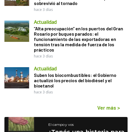
sobrevivió al tornado
hace 3 días
Actualidad
“Alta preocupación” en los puertos del Gran
Rosario por buques parados: el
funcionamiento de las exportadoras en
tensión tras la medida de fuerza de los
prácticos
hace 3 días
Actualidad
Suben los biocombustibles: el Gobierno
actualizó los precios del biodiésel y el
bioetanol
hace 3 días
Ver más
>
El campo y vos
¿Tenés una historia para