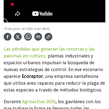
19
de
Junio
de
2026
a las
08:30
Las pérdidas que generan las cotorras y las
palomas en cultivos,
plantas industriales y
espacios urbanos impulsan la búsqueda de
nuevas estrategias de control. En ese escenario
aparece
Ecoraptor
, una empresa santafesina
que utiliza aves rapaces para reducir la plaga de
estas especies a través de métodos biológicos.
Durante
Agroactiva 2026
,
los gavilanes con los
que trabaja la firma se llevaron todas las