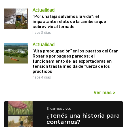
Actualidad
"Por una laja salvamos la vida": el
impactante relato de la tambera que
sobrevivió al tornado
hace 3 días
Actualidad
“Alta preocupación” en los puertos del Gran
Rosario por buques parados: el
funcionamiento de las exportadoras en
tensión tras la medida de fuerza de los
prácticos
hace 4 días
Ver más
>
El campo y vos
¿Tenés una historia para
contarnos?