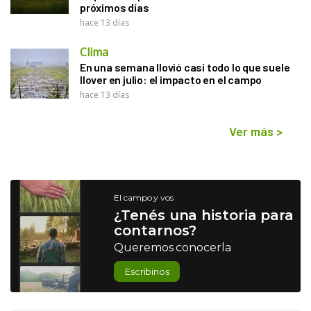
próximos días
hace 13 días
Clima
En una semana llovió casi todo lo que suele
llover en julio: el impacto en el campo
hace 13 días
Ver más
>
El campo y vos
¿Tenés una historia para
contarnos?
Queremos conocerla
Escribinos