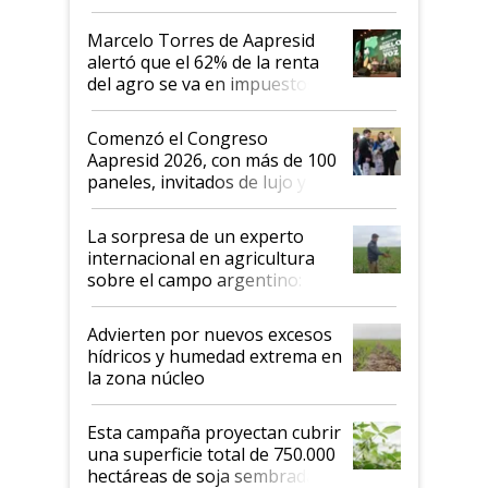
argentino para invertir: "Los veo
más motivados"
Marcelo Torres de Aapresid
alertó que el 62% de la renta
del agro se va en impuestos:
"No es bueno que en
Argentina se sigan discutiendo
Comenzó el Congreso
las mismas cosas de hace 50
Aapresid 2026, con más de 100
años"
paneles, invitados de lujo y
todas las tendencias
La sorpresa de un experto
internacional en agricultura
sobre el campo argentino:
"Estoy muy impresionado"
Advierten por nuevos excesos
hídricos y humedad extrema en
la zona núcleo
Esta campaña proyectan cubrir
una superficie total de 750.000
hectáreas de soja sembradas