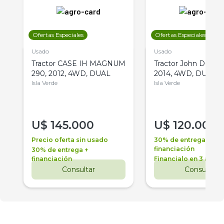
Ofertas Especiales
Ofertas Especiales
Usado
Usado
Tractor CASE IH MAGNUM
Tractor John Deere 
290, 2012, 4WD, DUAL
2014, 4WD, DUAL
Isla Verde
Isla Verde
U$
145.000
U$
120.000
Precio oferta sin usado
30% de entrega +
financiación
30% de entrega +
financiación
Financialo en 3 años
Consultar
Consultar