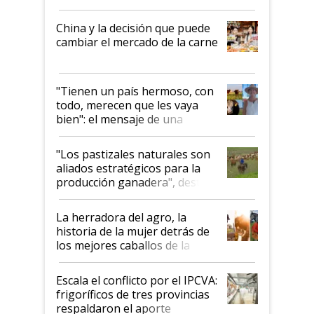
China y la decisión que puede
cambiar el mercado de la carne
"Tienen un país hermoso, con
todo, merecen que les vaya
bien": el mensaje de una
ganadera uruguaya sobre las
oportunidades que se abren
"Los pastizales naturales son
para el agro en Argentina, con
aliados estratégicos para la
foco en la carne
producción ganadera", destaca
la iniciativa que ya reúne a 46
establecimientos en Argentina
La herradora del agro, la
historia de la mujer detrás de
los mejores caballos de la
Argentina y los mitos que
todavía hacen sufrir a estos
Escala el conflicto por el IPCVA:
animales: "Mientras me
frigoríficos de tres provincias
descalificaban, yo seguí
respaldaron el aporte