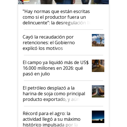
"Hay normas que están escritas
como si el productor fuera un
delincuente”: la desregulación llegó
al Congreso Aapresid y hasta se
habló del financiamiento al IPCVA
Cayó la recaudación por
retenciones: el Gobierno
explicó los motivos
El campo ya liquidó más de US$
16.000 millones en 2026: qué
pasó en julio
El petróleo desplazó a la
harina de soja como principal
producto exportado, y aún así
el agro aportó casi seis de cada
diez dólares y sostuvo el
Récord para el agro: la
liderazgo en un semestre
actividad llegó a su máximo
récord
histórico impulsada por la