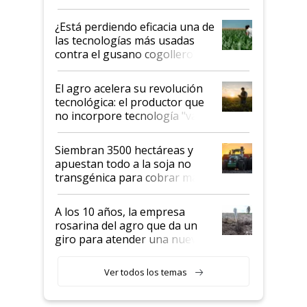
con una nueva generación de
variedades que marcan un
¿Está perdiendo eficacia una de
salto tecnológico en genética y
las tecnologías más usadas
rendimiento
contra el gusano cogollero? El
desafío de una tecnología clave
El agro acelera su revolución
tecnológica: el productor que
no incorpore tecnología "va a
perder el tren"
Siembran 3500 hectáreas y
apuestan todo a la soja no
transgénica para cobrar más
por tonelada: compraron un
semillero
A los 10 años, la empresa
rosarina del agro que da un
giro para atender una nueva
etapa en el agro
Ver todos los temas