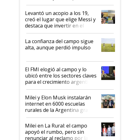
cosecha y las exportaciones
Levantó un acopio a los 19,
creó el lugar que elige Messi y
destaca que invertir en el
kirchnerismo era como "darle
plata a un hijo para droga":
La confianza del campo sigue
Juan Félix Rossetti, el libertario
alta, aunque perdió impulso
que de una dura crisis salió
más fuerte y apuesta al cambio
de Milei
El FMI elogió al campo y lo
ubicó entre los sectores claves
para el crecimiento argentino
Milei y Elon Musk instalarán
internet en 6000 escuelas
rurales de la Argentina gracias
a un acuerdo con Starlink
Milei en La Rural: el campo
apoyó el rumbo, pero sin
renunciar al reclamo por las