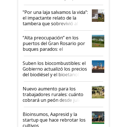
y el peligro de que Argentina
pase a ser "país sucio"
"Por una laja salvamos la vida":
el impactante relato de la
tambera que sobrevivió al
tornado
“Alta preocupación” en los
puertos del Gran Rosario por
buques parados: el
funcionamiento de las
exportadoras en tensión tras
Suben los biocombustibles: el
la medida de fuerza de los
Gobierno actualizó los precios
prácticos
del biodiésel y el bioetanol
Nuevo aumento para los
trabajadores rurales: cuánto
cobrará un peón desde julio
Bioinsumos, Aapresid y la
startup que hace rebrotar los
cultivos