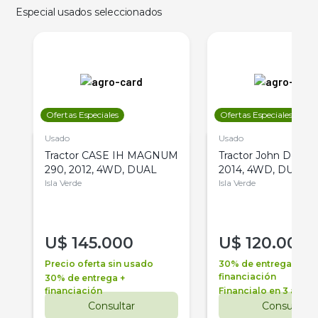
Especial usados seleccionados
Ofertas Especiales
Ofertas Especiales
Usado
Usado
Tractor CASE IH MAGNUM
Tractor John Deere 
290, 2012, 4WD, DUAL
2014, 4WD, DUAL
Isla Verde
Isla Verde
U$
145.000
U$
120.000
Precio oferta sin usado
30% de entrega +
financiación
30% de entrega +
financiación
Financialo en 3 años
Consultar
Consultar